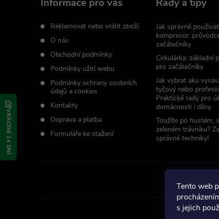
a
Informace pro vás
Rady a tipy
t
Reklamovat nebo vrátit zboží
Jak správně používat
kompresor: průvodc
O nás
začátečníky
í
Obchodní podmínky
Cirkulárka: základní
pro začátečníky
Podmínky užití webu
Jak vybrat aku vysav
Podmínky ochrany osobních
tyčový nebo profesio
údajů a cookies
Praktické rady pro úk
Kontakty
domácnosti i dílny
VRÁCENÍ 14 DNÍ
Doprava a platba
Toužíte po hustém, 
zeleném trávníku? Z
Formuláře ke stažení
správné techniky!
Tento web p
procházením
s jejich pou