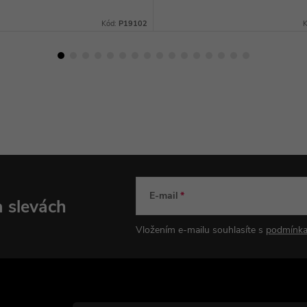
Kód:
P19102
E-mail
a slevách
Vložením e-mailu souhlasíte s
podmínka