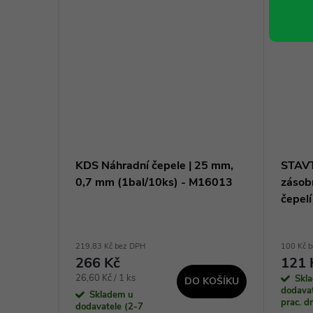
8 mm,
KDS Náhradní čepele | 25 mm,
STAVT
0,7 mm (1bal/10ks) - M16013
zásob
čepel
219,83 Kč bez DPH
100 Kč 
266 Kč
121 
Měrná
26,60 Kč / 1 ks
Skl
KOŠÍKU
DO KOŠÍKU
dodavat
cena:
Skladem u
prac. 
dodavatele (2-7