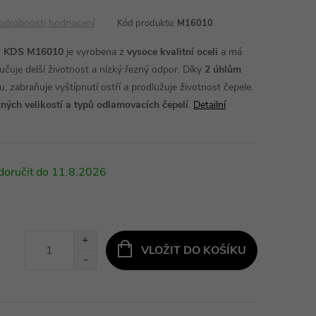
odrobnosti hodnocení
Kód produktu:
M16010
d
KDS M16010
je vyrobena z
vysoce kvalitní oceli
a má
ručuje delší životnost a nízký řezný odpor. Díky
2 úhlům
u, zabraňuje vyštípnutí ostří a prodlužuje životnost čepele.
zných velikostí a typů odlamovacích čepelí
.
Detailní
11.8.2026
VLOŽIT DO KOŠÍKU