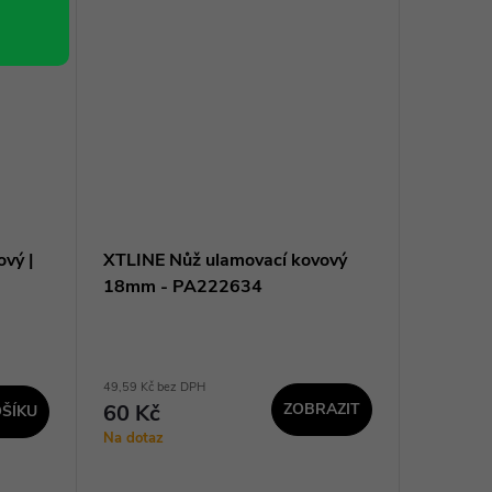
vý |
XTLINE Nůž ulamovací kovový
Pilový 
18mm - PA222634
dřevo a
PA290
49,59 Kč bez DPH
163,64 Kč 
60 Kč
ZOBRAZIT
198 K
ŠÍKU
Na dotaz
Na dotaz