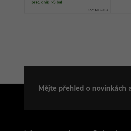
prac. dnů)
>5 bal
ód:
M16011/15
Kód:
M16013
Z
Mějte přehled o novinkách
á
p