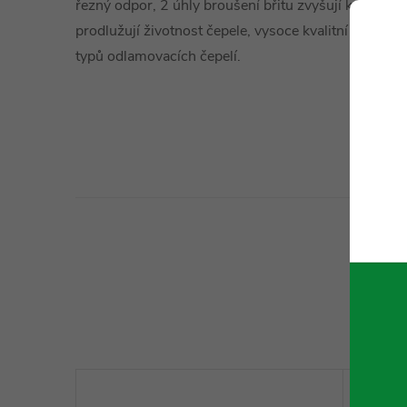
řezný odpor, 2 úhly broušení břitu zvyšují kvalitu řez
prodlužují životnost čepele, vysoce kvalitní ocel, ši
typů odlamovacích čepelí.
Technické 