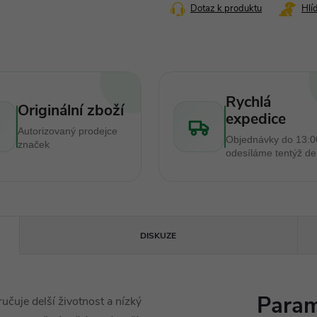
Dotaz k produktu
Hlí
Rychlá
Originální zboží
expedice
Autorizovaný prodejce
Objednávky do 13:0
značek
odesíláme tentýž d
DISKUZE
Param
čuje delší životnost a nízký