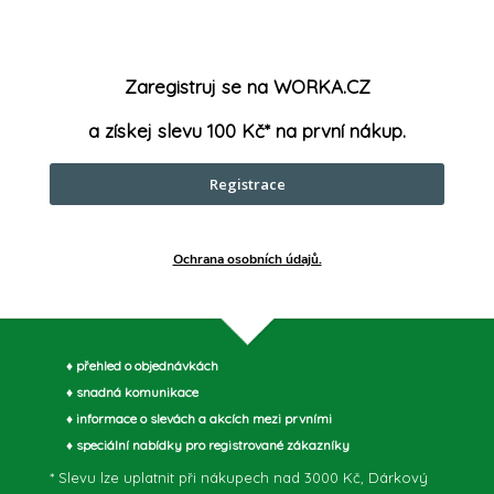
u, zabraňují vyštípnutí ostří a
roký výběr různých velikostí a
Délka čep
Zaregistruj se na WORKA.CZ
Šířka čep
a získej slevu 100 Kč* na první nákup.
Tloušťka 
Registrace
Ochrana osobních údajů.
parametry může výrobce změnit bez předchozího upozornění. Obrázky mají ilustrační
♦ přehled o objednávkách
♦ snadná komunikace
♦ informace o slevách a akcích mezi prvními
♦ speciální nabídky pro registrované zákazníky
* Slevu lze uplatnit při nákupech nad 3000 Kč, Dárkový