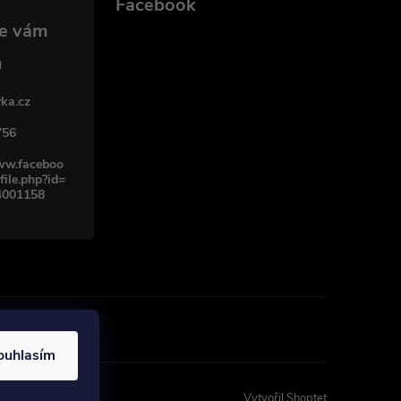
Facebook
ka.cz
756
www.faceboo
file.php?id=
4001158
ouhlasím
Vytvořil Shoptet