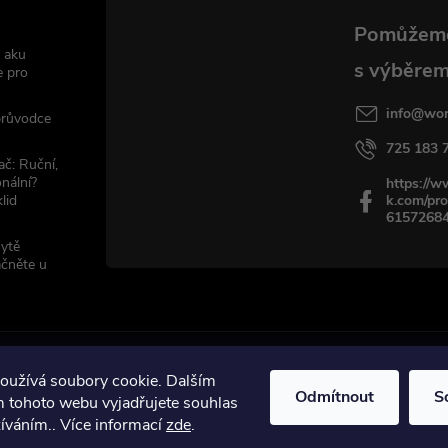
 aku
e pro
info
@
wor
 průvodce
725 183 
ač: Ruční,
nální?
https://
lid
k.com/pro
6157268
sytě
ačněte u
oužívá soubory cookie. Dalším
Odmítnout
S
 tohoto webu vyjadřujete souhlas
žíváním.. Více informací
zde
.