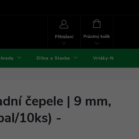
ies
Kontakty
Doprava a platba
Formuláře ke stažení
NÁKUPNÍ
KOŠÍK
Prázdný košík
Přihlášení
ahrada
Dílna a Stavba
Vrtáky-Nástroje
dní čepele | 9 mm,
al/10ks) -