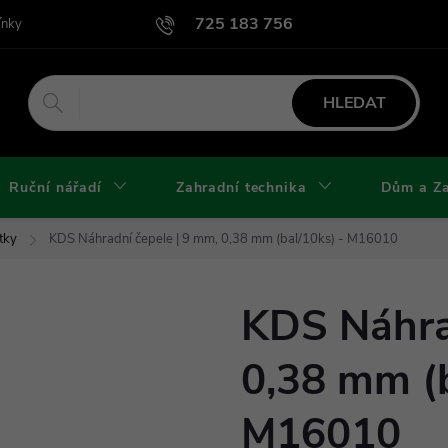
725 183 756
ínky
Podmínky užití webu
Podmínky ochrany osobních údajů a cook
HLEDAT
Ruční nářadí
Zahradní technika
Dům a Z
tky
KDS Náhradní čepele | 9 mm, 0,38 mm (bal/10ks) - M16010
KDS Náhra
0,38 mm (b
M16010