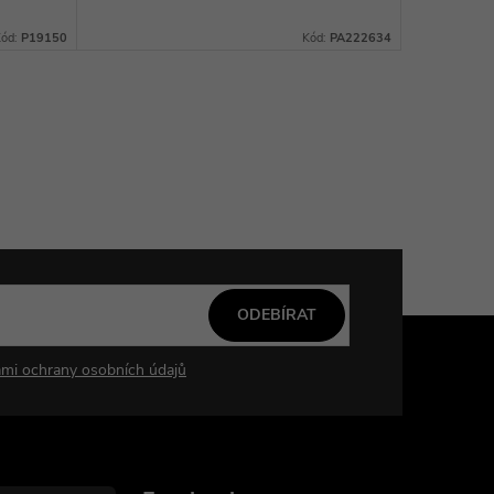
Kód:
P19150
Kód:
PA222634
ODEBÍRAT
mi ochrany osobních údajů