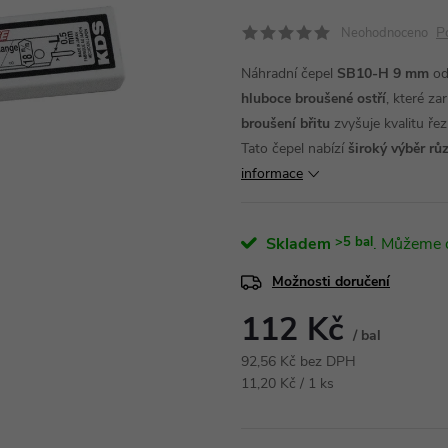
P
Neohodnoceno
Náhradní čepel
SB10-H 9 mm
o
hluboce broušené ostří
, které za
broušení břitu
zvyšuje kvalitu řez
Tato čepel nabízí
široký výběr rů
informace
Skladem
>5 bal
Možnosti doručení
112 Kč
/ bal
92,56 Kč bez DPH
Měrná
11,20 Kč / 1 ks
cena: