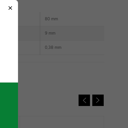
ele
:
80 mm
ele
:
9 mm
čepele
:
0,38 mm
 charakter.