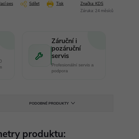
dací pes
Sdílet
Tisk
Značka:
KDS
Záruka
:
24 měsíců
Záruční i
pozáruční
servis
0
Profesionální servis a
en
podpora
PODOBNÉ PRODUKTY
etry produktu: