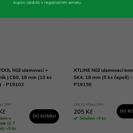
kupon obdržíš v registračním emailu.
OOL Nůž ulamovací +
XTLINE Nůž ulamovací kovo
ník | C60, 18 mm (10 ks
SK4, 18 mm (5 ks čepelí) -
í) - P19102
P19150
bez DPH
169,42 Kč bez DPH
Kč
205 Kč
DO KO
DO KOŠÍKU
adem u
Skladem
>5 ks
ele (2-7
dnů)
>5 ks