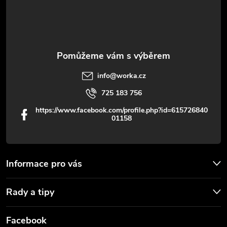
y
í
v
ý
p
info
@
worka.cz
i
725 183 756
s
https://www.facebook.com/profile.php?id=615726840
01158
u
Informace pro vás
Rady a tipy
Facebook