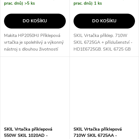
prac. dnů)
>5 ks
prac. dnů)
1 ks
DO KOŠÍKU
DO KOŠÍKU
Makita HP2050HJ Příklepová
SKIL Vrtačka příklep. 710W
vrtačka je spolehlivý a výkonný
SKIL 6725GA + příslušenství -
nástroj s dlouhou životností
HD1E6725GB. SKIL 6725 GB
spojky a minimálními vibracemi.
Příklepová vrtačka • Příklepová
Systainer Makpac zajišťuje
vrtačka SKIL 6725 s výkonným
praktické a bezpečné uložení...
710 W motorem je vhodná na
vrtání...
SKIL Vrtačka příklepová
SKIL Vrtačka příklepová
550W SKIL 1020AD -
710W SKIL 6725AA -