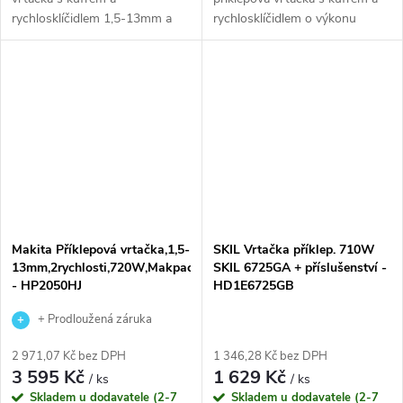
rychlosklíčidlem 1,5-13mm a
rychlosklíčidlem o výkonu
680W motoru poskytuje
710W. Je vhodná pro vrtání,
vysoký vrtací výkon a dlouhou
vrtání s příklepem i šroubování
životnost stroje. Elektronický
a disponuje válcovitou
vypínač s možností...
hliníkovou...
Makita Příklepová vrtačka,1,5-
SKIL Vrtačka příklep. 710W
13mm,2rychlosti,720W,Makpac
SKIL 6725GA + příslušenství -
- HP2050HJ
HD1E6725GB
+ Prodloužená záruka
výrobce
2 971,07 Kč bez DPH
1 346,28 Kč bez DPH
3 595 Kč
1 629 Kč
/ ks
/ ks
Skladem u dodavatele (2-7
Skladem u dodavatele (2-7