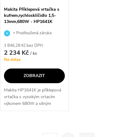
Makita Příklepová vrtačka s
kufrem,rychlosklíčidlo 1,5-
13mm,680W - HP1641K
+ Prodloužená záruka
výrobce
1 846,28 Kč bez DPH
2 234 Kč
/ ks
Na dotaz
ZOBRAZIT
Makita HP1641K je příklepová
vrtačka s vysokým vrtacím
výkonem 680W a silným
motorem, který zaručuje
dlouhou životnost stroje. Tato
vrtačka je vybavena
O
elektronickým vypínačem s...