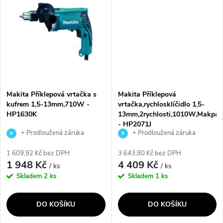
ů
výkonnému...
Makita Příklepová vrtačka s
Makita Příklepová
kufrem 1,5-13mm,710W -
vrtačka,rychlosklíčidlo 1,5-
HP1630K
13mm,2rychlosti,1010W,Makpac
- HP2071J
+ Prodloužená záruka
+ Prodloužená záruka
výrobce
výrobce
1 609,92 Kč bez DPH
3 643,80 Kč bez DPH
1 948 Kč
4 409 Kč
/ ks
/ ks
Skladem
2 ks
Skladem
1 ks
DO KOŠÍKU
DO KOŠÍKU