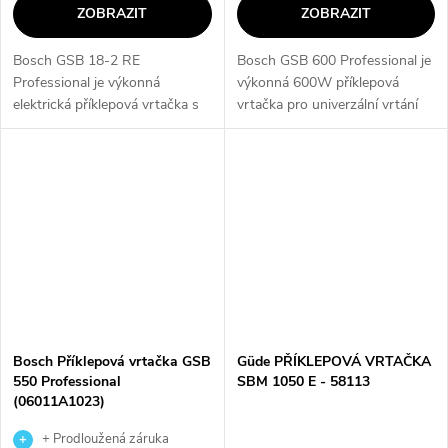
ZOBRAZIT
ZOBRAZIT
Bosch GSB 18-2 RE
Bosch GSB 600 Professional je
Professional je výkonná
výkonná 600W příklepová
elektrická příklepová vrtačka s
vrtačka pro univerzální vrtání
800W motorem pro rychlé
do betonu, zdiva, dřeva i kovu.
vrtání do dřeva, kovu i zdiva.
Nabízí vysoké otáčky, příklep až
Dvoustupňová převodovka
48 000 úderů/min a...
umožňuje optimální...
Bosch Příklepová vrtačka GSB
Güde PŘÍKLEPOVÁ VRTAČKA
550 Professional
SBM 1050 E - 58113
(06011A1023)
+ Prodloužená záruka