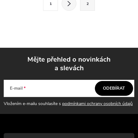
S
v
1
2
t
l
r
á
á
n
d
k
a
o
Mějte přehled o novinkách
v
c
a slevách
á
Z
í
n
á
í
p
E-mail
ODEBÍRAT
p
r
Vložením e-mailu souhlasíte s
podmínkami ochrany osobních údajů
v
a
k
t