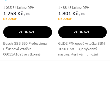
výrobce
1 035,54 Kč bez DPH
1 488,43 Kč bez DPH
1 253 Kč
1 801 Kč
/ ks
/ ks
Na dotaz
Na dotaz
ZOBRAZIT
ZOBRAZIT
Bosch GSB 550 Professional
GÜDE Příklepová vrtačka SBM
Příklepová vrtačka
1050 E 58113 je výkonný
06011A1023 je výkonný
nástroj, který vám umožní
nástroj, který vám umožní
snadno a rychle provádět vrtání
snadno a rychle provádět vrtání
a příklepové vrtání. S jeho
a šroubování. Díky příklepové
pomocí dosáhnete precizních
funkci a vysokému...
výsledků...