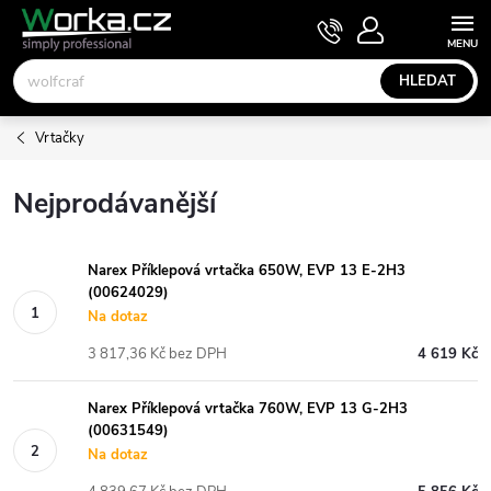
Přejít
NÁKUPNÍ
KOŠÍK
na
obsah
HLEDAT
Vrtačky
Nejprodávanější
Narex Příklepová vrtačka 650W, EVP 13 E-2H3
(00624029)
Na dotaz
3 817,36 Kč bez DPH
4 619 Kč
Narex Příklepová vrtačka 760W, EVP 13 G-2H3
(00631549)
Na dotaz