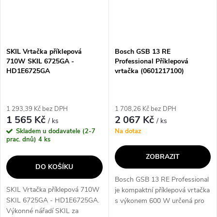
SKIL Vrtačka příklepová
Bosch GSB 13 RE
710W SKIL 6725GA -
Professional Příklepová
HD1E6725GA
vrtačka (0601217100)
1 293,39 Kč bez DPH
1 708,26 Kč bez DPH
1 565 Kč
2 067 Kč
/ ks
/ ks
Skladem u dodavatele (2-7
Na dotaz
prac. dnů)
4 ks
ZOBRAZIT
DO KOŠÍKU
Bosch GSB 13 RE Professional
SKIL Vrtačka příklepová 710W
je kompaktní příklepová vrtačka
SKIL 6725GA - HD1E6725GA.
s výkonem 600 W určená pro
Výkonné nářadí SKIL za
přesné vrtání do betonu, zdiva,