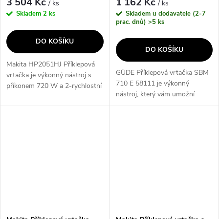
3 504 Kč
1 162 Kč
/ ks
/ ks
Skladem
2 ks
Skladem u dodavatele (2-7
prac. dnů)
>5 ks
DO KOŠÍKU
DO KOŠÍKU
Makita HP2051HJ Příklepová
GÜDE Příklepová vrtačka SBM
vrtačka je výkonný nástroj s
710 E 58111 je výkonný
příkonem 720 W a 2-rychlostní
nástroj, který vám umožní
převodovkou, která umožňuje
snadno a rychle provádět vrtání
regulaci otáček. Díky spolehlivé
a příklepové vrtání. S její
spojce s dlouhou životností a...
pomocí dosáhnete precizních
výsledků...