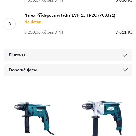
4 839,67 Kč bez DPH
5 856 Kč
Narex Příklepová vrtačka EVP 13 H-2C (763321)
Na dotaz
6 290,08 Kč bez DPH
7 611 Kč
Filtrovat
Ř
Doporučujeme
a
Nejlevnější
V
Nejdražší
z
ý
Nejprodávanější
e
p
Abecedně
n