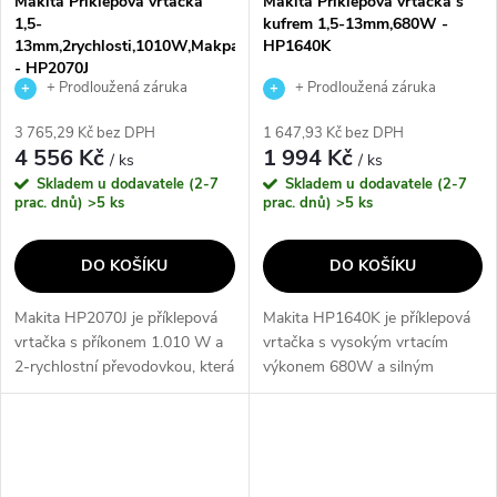
Makita Příklepová vrtačka
Makita Příklepová vrtačka s
1,5-
kufrem 1,5-13mm,680W -
13mm,2rychlosti,1010W,Makpac
HP1640K
- HP2070J
+ Prodloužená záruka
+ Prodloužená záruka
výrobce
výrobce
3 765,29 Kč bez DPH
1 647,93 Kč bez DPH
4 556 Kč
1 994 Kč
/ ks
/ ks
Skladem u dodavatele (2-7
Skladem u dodavatele (2-7
prac. dnů)
>5 ks
prac. dnů)
>5 ks
DO KOŠÍKU
DO KOŠÍKU
Makita HP2070J je příklepová
Makita HP1640K je příklepová
vrtačka s příkonem 1.010 W a
vrtačka s vysokým vrtacím
2-rychlostní převodovkou, která
výkonem 680W a silným
je vybavena výstražnou
motorem, který zaručuje
kontrolkou přetížení a
dlouhou životnost stroje. Tato
omezovačem momentu pro
vrtačka je vybavena
maximální...
elektronickým vypínačem s...