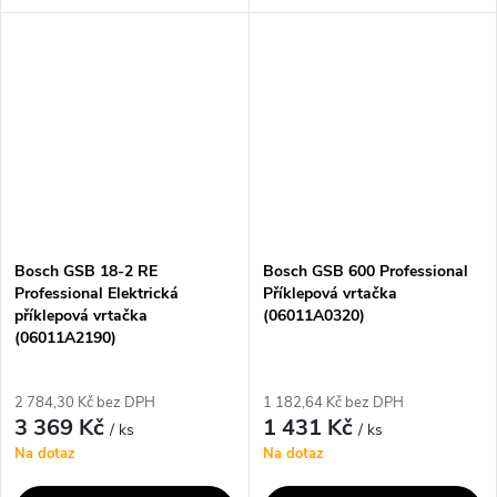
výhodné ceny• Příklepová
dřeva i kovu. Díky nízké
vrtačka SKIL 6725 s výkonným
hmotnosti 1,8 kg a
710 W motorem je vhodná na
ergonomickému...
vrtání do cihel a...
Bosch GSB 18-2 RE
Bosch GSB 600 Professional
Professional Elektrická
Příklepová vrtačka
příklepová vrtačka
(06011A0320)
(06011A2190)
2 784,30 Kč bez DPH
1 182,64 Kč bez DPH
3 369 Kč
1 431 Kč
/ ks
/ ks
Na dotaz
Na dotaz