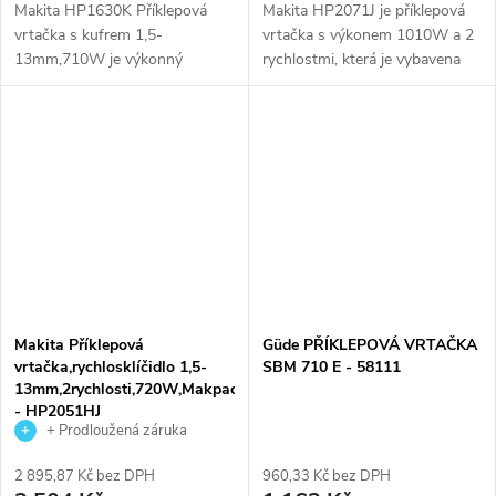
Makita HP1630K Příklepová
Makita HP2071J je příklepová
vrtačka s kufrem 1,5-
vrtačka s výkonem 1010W a 2
13mm,710W je výkonný
rychlostmi, která je vybavena
nástroj s 710 W motorem a
rychlosklíčidlem o rozsahu 1,5-
možností vrtání, vrtání s
13mm. Tato vrtačka je ideální
příklepem nebo šroubování.
volbou díky svému omezovači...
Díky válcovité hliníkové...
Makita Příklepová
Güde PŘÍKLEPOVÁ VRTAČKA
vrtačka,rychlosklíčidlo 1,5-
SBM 710 E - 58111
13mm,2rychlosti,720W,Makpac
- HP2051HJ
+ Prodloužená záruka
výrobce
2 895,87 Kč bez DPH
960,33 Kč bez DPH