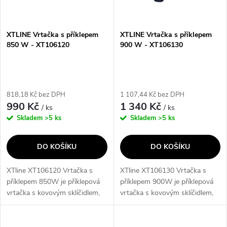
i
í
s
p
XTLINE Vrtačka s příklepem
XTLINE Vrtačka s příklepem
850 W - XT106120
900 W - XT106130
p
r
r
o
818,18 Kč bez DPH
1 107,44 Kč bez DPH
o
990 Kč
1 340 Kč
/ ks
/ ks
d
Skladem
>5 ks
Skladem
>5 ks
d
u
DO KOŠÍKU
DO KOŠÍKU
u
k
XTline XT106120 Vrtačka s
XTline XT106130 Vrtačka s
k
příklepem 850W je příklepová
příklepem 900W je příklepová
t
vrtačka s kovovým sklíčidlem,
vrtačka s kovovým sklíčidlem,
t
která umožňuje snadné vrtání
která umožňuje snadné vrtání
ů
do všech materiálů včetně
do všech materiálů včetně
stavebních materiálů. Díky
stavebních materiálů. Je dobře...