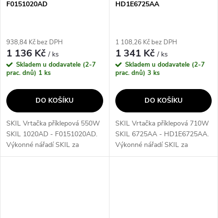
F0151020AD
HD1E6725AA
938,84 Kč bez DPH
1 108,26 Kč bez DPH
1 136 Kč
1 341 Kč
/ ks
/ ks
Skladem u dodavatele (2-7
Skladem u dodavatele (2-7
prac. dnů)
1 ks
prac. dnů)
3 ks
DO KOŠÍKU
DO KOŠÍKU
SKIL Vrtačka příklepová 550W
SKIL Vrtačka příklepová 710W
SKIL 1020AD - F0151020AD.
SKIL 6725AA - HD1E6725AA.
Výkonné nářadí SKIL za
Výkonné nářadí SKIL za
výhodné ceny• Příklepová 550
výhodné ceny• Příklepová
W vrtačka SKIL 1020 je
vrtačka SKIL 6725 s výkonným
ideálním nástrojem pro vrtání
710 W motorem je vhodná na
a další práce v...
vrtání do cihel a...