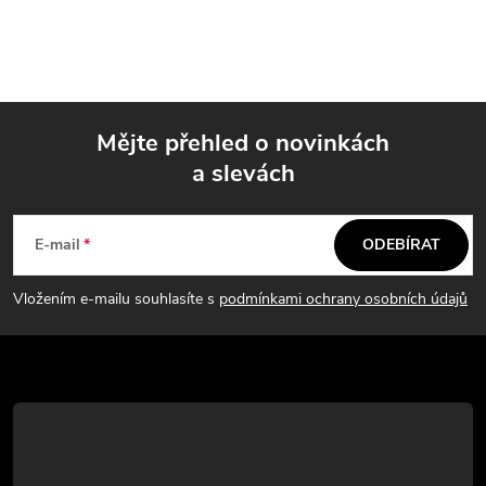
Mějte přehled o novinkách
a slevách
Z
á
E-mail
ODEBÍRAT
p
Vložením e-mailu souhlasíte s
podmínkami ochrany osobních údajů
a
t
í