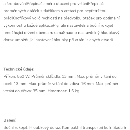
a šroubováníPřepínač směru otáčení pro vrtáníPřepínač
proměnných otáček s tlačítkem s aretací pro nepřetržitou
práciKnoflíkový volič rychlosti na předvolbu otáček pro optimální
výkonnost u každé aplikacePlynule nastavitelná boční rukojeť
umožňující držení oběma rukamaSnadno nastavitelný hloubkový
doraz umožňující nastavení hloubky při vrtání slepých otvorů
Technické údaje:
Příkon: 550 W. Průměr sklíčidla: 13 mm. Max. průměr vrtání do
oceli: 13 mm. Max. průměr vrtání do zdiva: 16 mm. Max. průměr
vrtání do dřeva: 35 mm. Hmotnost: 1.6 kg.
Balení:
Boční rukojeť. Hloubkový doraz. Kompaktní transportní kufr. Sada 5