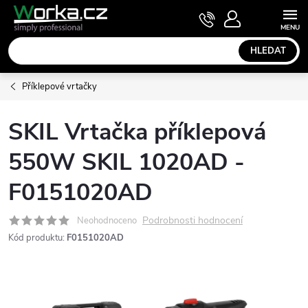
Přejít
NÁKUPNÍ
KOŠÍK
na
obsah
HLEDAT
Příklepové vrtačky
SKIL Vrtačka příklepová
550W SKIL 1020AD -
F0151020AD
Podrobnosti hodnocení
Neohodnoceno
Kód produktu:
F0151020AD