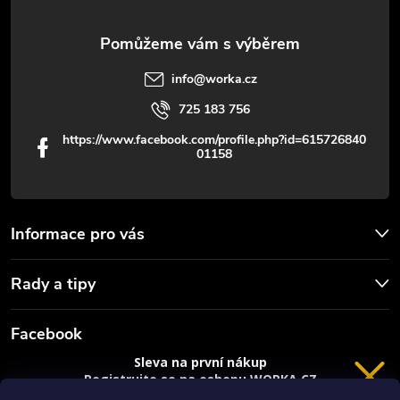
info
@
worka.cz
725 183 756
https://www.facebook.com/profile.php?id=615726840
01158
Informace pro vás
Rady a tipy
Facebook
Sleva na první nákup
Registrujte se na eshopu WORKA.CZ
a
sleva 100 Kč*
na nákup je Vaše.