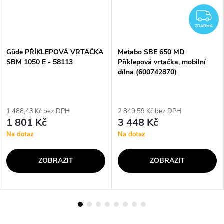
Z
ZDARMA
Güde PŘÍKLEPOVÁ VRTAČKA
Metabo SBE 650 MD
SBM 1050 E - 58113
Příklepová vrtačka, mobilní
dílna (600742870)
1 488,43 Kč bez DPH
2 849,59 Kč bez DPH
1 801 Kč
3 448 Kč
Na dotaz
Na dotaz
ZOBRAZIT
ZOBRAZIT