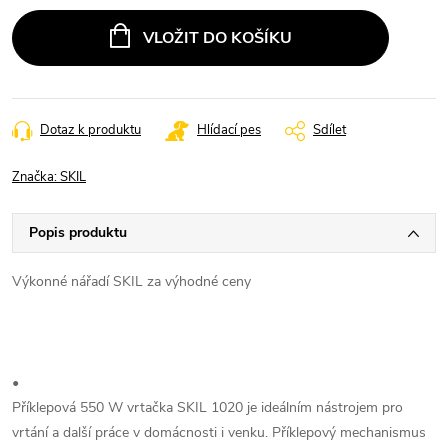
VLOŽIT DO KOŠÍKU
Dotaz k produktu
Hlídací pes
Sdílet
Značka:
SKIL
Popis produktu
Výkonné nářadí SKIL za výhodné ceny
•
Příklepová 550 W vrtačka SKIL 1020 je ideálním nástrojem pro
vrtání a další práce v domácnosti i venku. Příklepový mechanismus