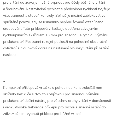
pro vrtání do zdiva je možné vypnout pro účely běžného vrtání
a šroubování. Nastavitelná rychlost s předvolbou rychlosti zvyšuje
všestrannost a stupeň kontroly. Spínač je možné zablokovat ve
spuštěné poloze, aby se usnadnilo nepřerušované vrtání nebo
šroubování. Tato příklepová vrtačka je opatřena zdvojeným
rychloupínacím sklíčidlem 13 mm pro snadnou a rychlou výměnu
příslušenství. Postranní rukojeť poslouží na pohodlné obouruční
ovládání a hloubkový doraz na nastavení hloubky vrtání při vrtání
naslepo.
•
Kompaktní příklepová vrtačka s pohodlnou konstrukcí13 mm
sklíčidlo bez klíče s dvojitou objímkou pro snadnou výměnu
příslušenstvíIdeální nástroj pro všechny druhy vrtání v domácnosti
i venkuVysoká frekvence příklepu pro rychlé a snadné vrtání do
zdivaMožnost vypnutí příklepu pro běžné vrtání