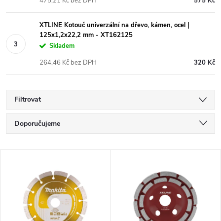
475,21 Kč bez DPH
575 Kč
XTLINE Kotouč univerzální na dřevo, kámen, ocel |
125x1,2x22,2 mm - XT162125
Skladem
264,46 Kč bez DPH
320 Kč
Filtrovat
Ř
Doporučujeme
a
Nejlevnější
V
Nejdražší
z
ý
Nejprodávanější
e
p
Abecedně