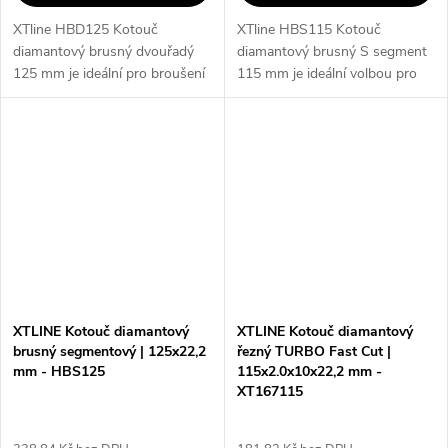
XTline HBD125 Kotouč
XTline HBS115 Kotouč
diamantový brusný dvouřadý
diamantový brusný S segment
125 mm je ideální pro broušení
115 mm je ideální volbou pro
tvrdých materiálů (beton,
precizní opracování a broušení
kamen, cihly, mramor, žula
tvrdých materiálů, jako je
apod.) v úhlových bruskách.
poróbeton, beton, keramika
Tento kotouč je...
nebo cihly....
XTLINE Kotouč diamantový
XTLINE Kotouč diamantový
brusný segmentový | 125x22,2
řezný TURBO Fast Cut |
mm - HBS125
115x2.0x10x22,2 mm -
XT167115