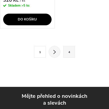
320 Kč
/ ks
Skladem
>5 ks
DO KOŠÍKU
O
S
v
1
4
t
l
r
á
á
n
d
k
a
o
Mějte přehled o novinkách
v
c
a slevách
á
Z