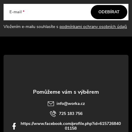
í
n
á
í
p
E-mail
ODEBÍRAT
p
r
Vložením e-mailu souhlasíte s
podmínkami ochrany osobních údajů
v
a
k
t
y
í
v
ý
p
info
@
worka.cz
i
725 183 756
s
https://www.facebook.com/profile.php?id=615726840
01158