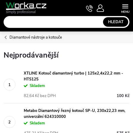
Přejít
NÁKUPNÍ
KOŠÍK
na
obsah
HLEDAT
Diamantové nástroje a kotouče
Nejprodávanější
XTLINE Kotouč diamantový turbo | 125x2,4x22,2 mm -
HTS125
Skladem
82,64 Kč bez DPH
100 Kč
Metabo Diamantový řezný kotouč SP-U, 230x22,23 mm,
univerzální 624310000
Skladem