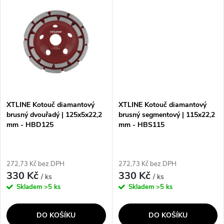
ů
ů
Kotouč je vhodný pro použití v
úhlových...
XTLINE Kotouč diamantový
XTLINE Kotouč diamantový
brusný dvouřadý | 125x5x22,2
brusný segmentový | 115x22,2
mm - HBD125
mm - HBS115
272,73 Kč bez DPH
272,73 Kč bez DPH
330 Kč
330 Kč
/ ks
/ ks
Skladem
>5 ks
Skladem
>5 ks
DO KOŠÍKU
DO KOŠÍKU