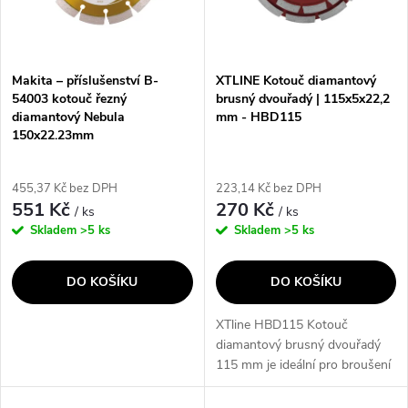
n
i
í
s
p
Makita – příslušenství B-
XTLINE Kotouč diamantový
54003 kotouč řezný
brusný dvouřadý | 115x5x22,2
p
diamantový Nebula
mm - HBD115
r
150x22.23mm
r
o
455,37 Kč bez DPH
223,14 Kč bez DPH
o
551 Kč
270 Kč
/ ks
/ ks
d
Skladem
>5 ks
Skladem
>5 ks
d
u
DO KOŠÍKU
DO KOŠÍKU
u
k
XTline HBD115 Kotouč
k
diamantový brusný dvouřadý
t
115 mm je ideální pro broušení
t
tvrdých materiálů jako beton,
kámen, cihly, mramor a žula.