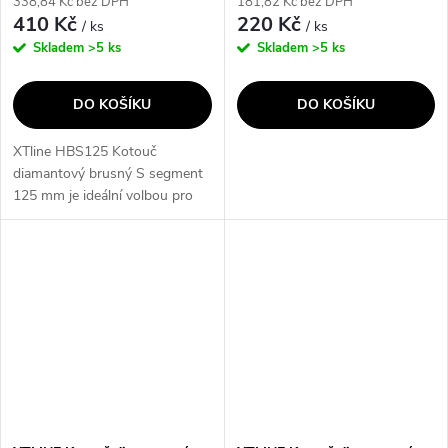
338,84 Kč bez DPH
181,82 Kč bez DPH
410 Kč
220 Kč
/ ks
/ ks
Skladem
>5 ks
Skladem
>5 ks
DO KOŠÍKU
DO KOŠÍKU
XTline HBS125 Kotouč
diamantový brusný S segment
125 mm je ideální volbou pro
precizní opracování a broušení
tvrdých materiálů, jako je
poróbeton, beton, keramika
nebo cihly....