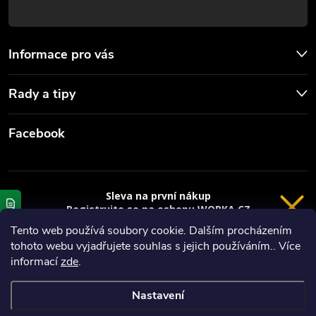
u
Informace pro vás
Rady a tipy
Facebook
Sleva na první nákup
Registrujte se na eshopu WORKA.CZ
VRÁCENÍ 14 DNÍ
a
sleva 100 Kč*
na nákup je Vaše.
Tento web používá soubory cookie. Dalším procházením
tohoto webu vyjadřujete souhlas s jejich používáním.. Více
Registrace
Copyright 2026
Worka.cz - Vše pro práci a řemeslo
. Všechna práva
informací
zde
.
vyhrazena.
*platí při nákupu nad 3000 Kč
Nastavení
Privacy policy
Vytvořil Shoptet