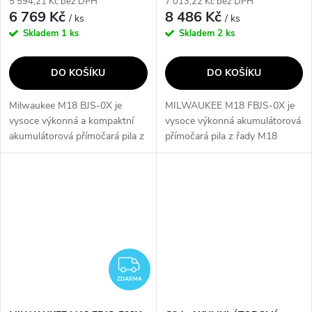
5 594,21 Kč bez DPH
7 013,22 Kč bez DPH
6 769 Kč
8 486 Kč
/ ks
/ ks
Skladem
1 ks
Skladem
2 ks
DO KOŠÍKU
DO KOŠÍKU
Milwaukee M18 BJS-0X je
MILWAUKEE M18 FBJS-0X je
vysoce výkonná a kompaktní
vysoce výkonná akumulátorová
akumulátorová přímočará pila z
přímočará pila z řady M18
řady Heavy Duty, navržená pro
FUEL™, která díky hříbečkové
maximální odolnost a přesnost
rukojeti nabízí maximální
při řezání dřeva, kovů i plastů....
kontrolu při spodních řezech a
vedení pily...
ZDARMA
ZDARMA