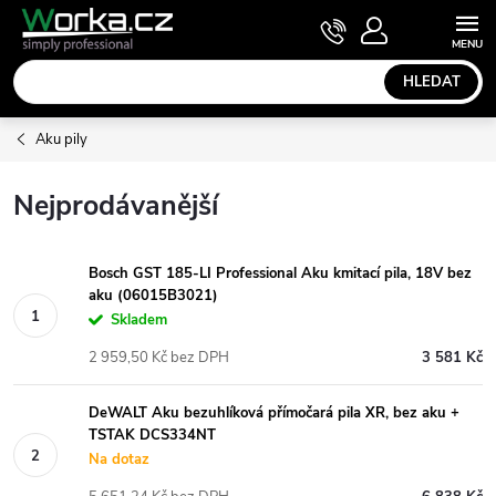
Přejít
NÁKUPNÍ
KOŠÍK
na
obsah
HLEDAT
Aku pily
Nejprodávanější
Bosch GST 185-LI Professional Aku kmitací pila, 18V bez
aku (06015B3021)
Skladem
2 959,50 Kč bez DPH
3 581 Kč
DeWALT Aku bezuhlíková přímočará pila XR, bez aku +
TSTAK DCS334NT
Na dotaz