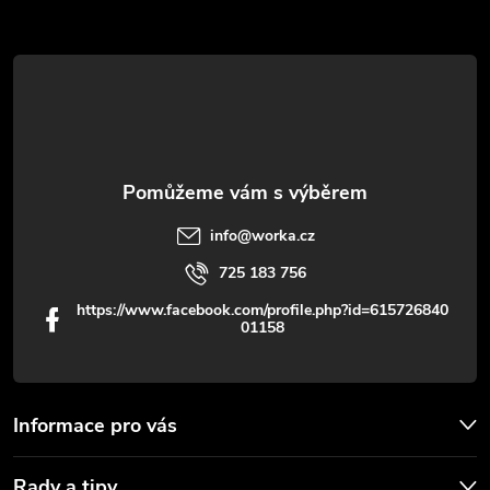
a
k
t
y
í
v
ý
p
info
@
worka.cz
i
725 183 756
s
https://www.facebook.com/profile.php?id=615726840
01158
u
Informace pro vás
Rady a tipy