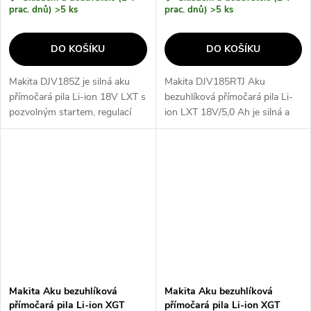
prac. dnů)
>5 ks
prac. dnů)
>5 ks
DO KOŠÍKU
DO KOŠÍKU
Makita DJV185Z je silná aku
Makita DJV185RTJ Aku
přímočará pila Li-ion 18V LXT s
bezuhlíková přímočará pila Li-
pozvolným startem, regulací
ion LXT 18V/5,0 Ah je silná a
rychlosti a možností aretace
spolehlivá aku pila s
vypínače pro stálý chod.
bezuhlíkovým motorem, který
Kompaktní tvar, nízká
umožňuje delší použití na jedno
hmotnost a...
nabití...
Makita Aku bezuhlíková
Makita Aku bezuhlíková
přímočará pila Li-ion XGT
přímočará pila Li-ion XGT