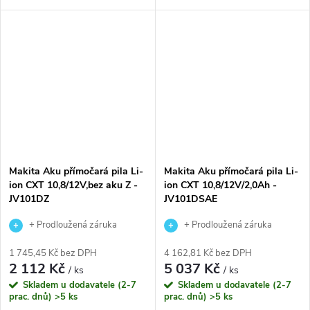
spolehlivá aku přímočará pila s
bezuhlíkovému motoru
technologií Li-ion XGT 40V,
umožňuje delší použití na jedno
která umožňuje extrémní
nabití akumulátoru a nabízí
zatížení...
výrazně...
Makita Aku přímočará pila Li-
Makita Aku přímočará pila Li-
ion CXT 10,8/12V,bez aku Z -
ion CXT 10,8/12V/2,0Ah -
JV101DZ
JV101DSAE
+ Prodloužená záruka
+ Prodloužená záruka
výrobce
výrobce
1 745,45 Kč bez DPH
4 162,81 Kč bez DPH
2 112 Kč
5 037 Kč
/ ks
/ ks
Skladem u dodavatele (2-7
Skladem u dodavatele (2-7
prac. dnů)
>5 ks
prac. dnů)
>5 ks