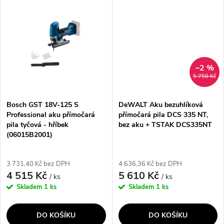
ů
ů
akumulátorovým systémem a
hloubku řezu do dřeva 120 mm,
rychlou výměnou...
do hliníku 20 mm...
–2 %
5 756 Kč
Bosch GST 18V-125 S
DeWALT Aku bezuhlíková
Professional aku přímočará
přímočará pila DCS 335 NT,
pila tyčová - hříbek
bez aku + TSTAK DCS335NT
(06015B2001)
3 731,40 Kč bez DPH
4 636,36 Kč bez DPH
4 515 Kč
5 610 Kč
/ ks
/ ks
Skladem
1 ks
Skladem
1 ks
DO KOŠÍKU
DO KOŠÍKU