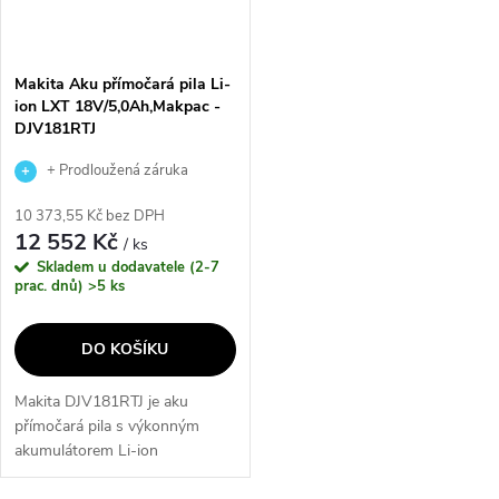
Makita Aku přímočará pila Li-
ion LXT 18V/5,0Ah,Makpac -
DJV181RTJ
+ Prodloužená záruka
výrobce
10 373,55 Kč bez DPH
12 552 Kč
/ ks
Skladem u dodavatele (2-7
prac. dnů)
>5 ks
DO KOŠÍKU
Makita DJV181RTJ je aku
přímočará pila s výkonným
akumulátorem Li-ion
18V/5,0Ah a systainerem pro