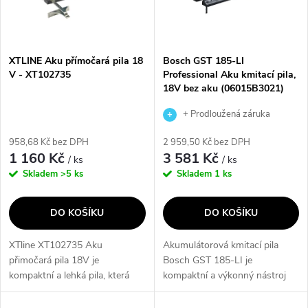
n
i
í
s
p
XTLINE Aku přímočará pila 18
Bosch GST 185-LI
V - XT102735
Professional Aku kmitací pila,
p
18V bez aku (06015B3021)
r
r
+ Prodloužená záruka
o
výrobce
958,68 Kč bez DPH
2 959,50 Kč bez DPH
o
1 160 Kč
3 581 Kč
/ ks
/ ks
d
Skladem
>5 ks
Skladem
1 ks
d
u
DO KOŠÍKU
DO KOŠÍKU
u
k
XTline XT102735 Aku
Akumulátorová kmitací pila
k
přimočará pila 18V je
Bosch GST 185-LI je
t
kompaktní a lehká pila, která
kompaktní a výkonný nástroj
t
umožňuje přímočarý řez dřeva,
ideální pro precizní řezy v
hliníku a oceli. S výkonným
různých materiálech. Nabízí