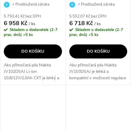
+ Prodloužená záruka
+ Prodloužená záruka
výrobce
výrobce
5 750,41 Kč bez DPH
5 552,07 Kč bez DPH
6 958 Kč
6 718 Kč
/ ks
/ ks
Skladem u dodavatele (2-7
Skladem u dodavatele (2-7
prac. dnů)
>5 ks
prac. dnů)
>5 ks
DO KOŠÍKU
DO KOŠÍKU
Aku přímočará pila Makita
Aku přímočará pila Makita
JV102DSAJ Li-ion
JV103DSAJ je lehká a
10,8/12V/2,0Ah CXT je lehký a
kompaktní s možností regulace
kompaktní stroj s bezuhlíkovým
otáček a elektronickým
motorem umožňujícím delší
vypínačem. Díky spolehlivému
použití na jedno nabití
bezuhlíkovému motoru a
akumulátoru. Díky...
dodávaným dvěma...