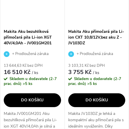
Makita Aku bezuhlíková
Makita Aku přímočará pila Li-
přímočará pila Li-ion XGT
ion CXT 10,8/12V,bez aku Z -
40V/4,0Ah - JV001GM201
JV103DZ
+ Prodloužená záruka
+ Prodloužená záruka
výrobce
výrobce
13 644,63 Kč bez DPH
3 103,31 Kč bez DPH
16 510 Kč
3 755 Kč
/ ks
/ ks
Skladem u dodavatele (2-7
Skladem u dodavatele (2-7
prac. dnů)
>5 ks
prac. dnů)
>5 ks
DO KOŠÍKU
DO KOŠÍKU
Makita JV001GM201 Aku
Makita JV103DZ je lehká a
bezuhlíková přímočará pila Li-
kompaktní aku přímočará pila s
ion XGT 40V/4,0Ah je silná a
ideálním vyvážením. Díky