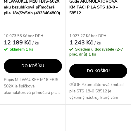
MILWAUKEE M18 FBJS-502X
Güde AKUMULÁTOROVÁ
aku bezuhlíková přímočará
KMITACÍ PILA STS 18-0 -
pila 18V/2x5Ah (4933464800)
58512
10 073,55 Kč bez DPH
1 027,27 Kč bez DPH
12 189 Kč
1 243 Kč
/ ks
/ ks
Skladem
1 ks
Skladem u dodavatele (2-7
prac. dnů)
1 ks
DO KOŠÍKU
DO KOŠÍKU
Popis:MILWAUKEE M18 FBJS-
GÜDE Akumulátorová kmitací
502X je špičková
pila STS 18-0 58512 je
akumulátorová přímočará pila s
výkonný nástroj, který vám
hříbečkovou rukojetí, vybavená
umožní snadno a rychle
bezuhlíkovým motorem
provádět řezání dřeva. Díky
POWERSTATE™ pro extrémně
svému akumulátorovému
rychlé a hladké řezy. Díky...
provedení je pila velmi...