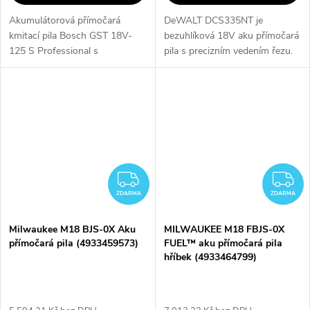
Akumulátorová přímočará
DeWALT DCS335NT je
kmitací pila Bosch GST 18V-
bezuhlíková 18V aku přímočará
125 S Professional s
pila s precizním vedením řezu.
ergonomickou tyčovou rukojetí
Umožňuje snadnou výměnu
(tzv. hříbek) představuje
pilových listů bez nářadí a
špičkové řezné nářadí určené
šikmé řezy až do 45°.
pro náročné tvarové,...
Antivibrační systém a...
ZDARMA
Z
ZDARMA
ZDARMA
Milwaukee M18 BJS-0X Aku
MILWAUKEE M18 FBJS-0X
přímočará pila (4933459573)
FUEL™ aku přímočará pila
hříbek (4933464799)