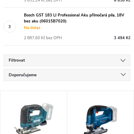
5 651,24 Kč bez DPH
6 838 Kč
Bosch GST 183 LI Professional Aku přímočará pila, 18V
bez aku (06015B7020)
Na dotaz
2 887,60 Kč bez DPH
3 494 Kč
Filtrovat
Ř
Doporučujeme
a
Nejlevnější
V
Nejdražší
z
ý
Nejprodávanější
e
p
Abecedně