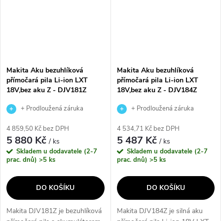
Makita Aku bezuhlíková
Makita Aku bezuhlíková
přímočará pila Li-ion LXT
přímočará pila Li-ion LXT
18V,bez aku Z - DJV181Z
18V,bez aku Z - DJV184Z
+ Prodloužená záruka
+ Prodloužená záruka
výrobce
výrobce
4 859,50 Kč bez DPH
4 534,71 Kč bez DPH
5 880 Kč
5 487 Kč
/ ks
/ ks
Skladem u dodavatele (2-7
Skladem u dodavatele (2-7
prac. dnů)
>5 ks
prac. dnů)
>5 ks
DO KOŠÍKU
DO KOŠÍKU
Makita DJV181Z je bezuhlíková
Makita DJV184Z je silná aku