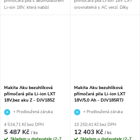
přímočará pila s akumulátorem
přímočará pila Li-ion 18V LXT
Li-ion 18V, která nabízí
srovnatelná s AC verzí. Díky
pozvolný start pro přesnou
pozvolnému startu umožňuje
práci, nový spolehlivý
velmi přesnou práci a spolehlivý
bezuhlíkový motor pro delší
bezuhlíkový motor umožňuje...
použití na...
Makita Aku bezuhlíková
Makita Aku bezuhlíková
přímočará pila Li-ion LXT
přímočará pila Li-ion LXT
18V,bez aku Z - DJV185Z
18V/5,0 Ah - DJV185RTJ
+ Prodloužená záruka
+ Prodloužená záruka
výrobce
výrobce
4 534,71 Kč bez DPH
10 250,41 Kč bez DPH
5 487 Kč
12 403 Kč
/ ks
/ ks
Skladem u dodavatele (2-7
Skladem u dodavatele (2-7