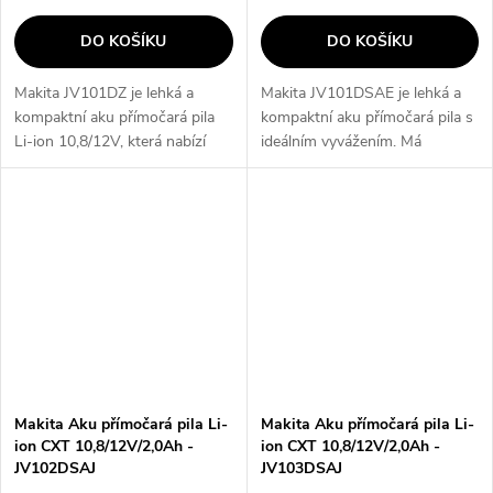
DO KOŠÍKU
DO KOŠÍKU
Makita JV101DZ je lehká a
Makita JV101DSAE je lehká a
kompaktní aku přímočará pila
kompaktní aku přímočará pila s
Li-ion 10,8/12V, která nabízí
ideálním vyvážením. Má
ideální vyvážení a hliníkovou
hliníkovou základnu s možností
základnu s možností naklonění
naklonění o 45° vlevo i vpravo a
o 45° vlevo i vpravo. Díky...
možnost nastavení předkyvu....
Makita Aku přímočará pila Li-
Makita Aku přímočará pila Li-
ion CXT 10,8/12V/2,0Ah -
ion CXT 10,8/12V/2,0Ah -
JV102DSAJ
JV103DSAJ