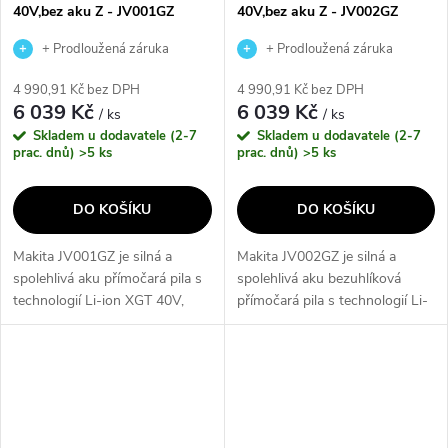
40V,bez aku Z - JV001GZ
40V,bez aku Z - JV002GZ
+ Prodloužená záruka
+ Prodloužená záruka
výrobce
výrobce
4 990,91 Kč bez DPH
4 990,91 Kč bez DPH
6 039 Kč
6 039 Kč
/ ks
/ ks
Skladem u dodavatele (2-7
Skladem u dodavatele (2-7
prac. dnů)
>5 ks
prac. dnů)
>5 ks
DO KOŠÍKU
DO KOŠÍKU
Makita JV001GZ je silná a
Makita JV002GZ je silná a
spolehlivá aku přímočará pila s
spolehlivá aku bezuhlíková
technologií Li-ion XGT 40V,
přímočará pila s technologií Li-
která umožňuje extrémní
ion XGT 40V, která umožňuje
zatížení stroje a dlouhou výdrž
extrémní zatížení stroje a
na jedno nabití akumulátoru.
dlouhou výdrž na jedno nabití...
Tato...