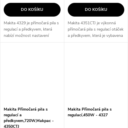
DO KOŠÍKU
DO KOŠÍKU
Makita 4329 je přímočará pila s
Makita 4351CTJ je výkonná
regulací a předkyvem, která
přímočará pila s regulací otáček
nabízí možnost nastavení
a předkyvem, která je vybavena
předkyvu ve 3 stupních a
720W motorem pro snadné a
regulaci otáček. S motorem o
přesné řezání. Tato pila
výkonu 450 W je tato pila
umožňuje naklonění základní
lehká, má...
desky až...
Makita Přímočará pila s
Makita Přímočará pila s
regulací a
regulací,450W - 4327
předkyvem,720W,Makpac -
4350CTJ