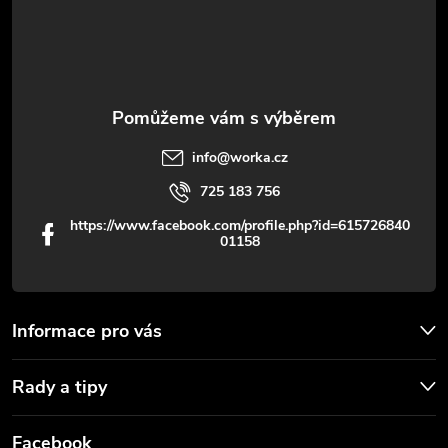
y
í
v
ý
p
info
@
worka.cz
i
725 183 756
s
https://www.facebook.com/profile.php?id=615726840
01158
u
Informace pro vás
Rady a tipy
Facebook