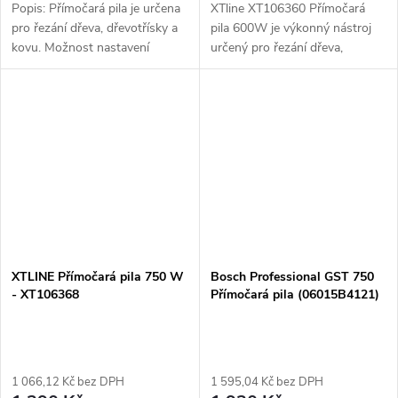
Popis: Přímočará pila je určena
XTline XT106360 Přímočará
pro řezání dřeva, dřevotřísky a
pila 600W je výkonný nástroj
kovu. Možnost nastavení
určený pro řezání dřeva,
předkmitu a přizpůsobení
dřevotřísky a kovu. Díky
rychlosti a způsobu řezu.
možnosti nastavení předkmitu
Výhodou je rychlá výměna
a rychlosti řezu si můžete
pilových...
přizpůsobit...
XTLINE Přímočará pila 750 W
Bosch Professional GST 750
- XT106368
Přímočará pila (06015B4121)
1 066,12 Kč bez DPH
1 595,04 Kč bez DPH