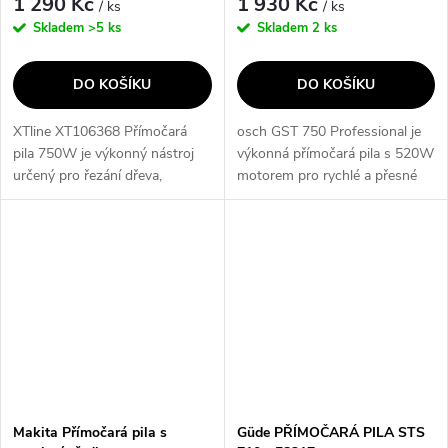
1 290 Kč
1 930 Kč
/ ks
/ ks
Skladem
>5 ks
Skladem
2 ks
DO KOŠÍKU
DO KOŠÍKU
XTline XT106368 Přímočará
osch GST 750 Professional je
pila 750W je výkonný nástroj
výkonná přímočará pila s 520W
určený pro řezání dřeva,
motorem pro rychlé a přesné
dřevotřísky a kovu. Díky
řezání dřeva i kovu. Čtyři
možnosti nastavení předkmitu
stupně kmitání umožňují volit
a rychlosti řezu si můžete
mezi rychlým úběrem a
přizpůsobit...
jemným...
Makita Přímočará pila s
Güde PŘÍMOČARÁ PILA STS