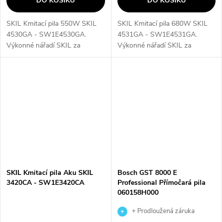
DO KOŠÍKU
DO KOŠÍKU
SKIL Kmitací pila 550W SKIL
SKIL Kmitací pila 680W SKIL
4530GA - SW1E4530GA.
4531GA - SW1E4531GA.
Výkonné nářadí SKIL za
Výkonné nářadí SKIL za
výhodné ceny• Kmitací pila 550
výhodné ceny• Kmitací pila
W SKIL 4530 je mimořádně
SKIL 4531 je mimořádně
všestranná. Je vhodná jak pro
všestranná. Je vhodná jak pro
zaoblené, tak přímé...
zaoblené, tak přímé řezy...
SKIL Kmitací pila Aku SKIL
Bosch GST 8000 E
3420CA - SW1E3420CA
Professional Přímočará pila
060158H000
+ Prodloužená záruka