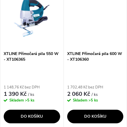
ů
XTLINE Přímočará pila 550 W
XTLINE Přímočará pila 600 W
- XT106365
- XT106360
1 148,76 Kč bez DPH
1 702,48 Kč bez DPH
1 390 Kč
2 060 Kč
/ ks
/ ks
Skladem
>5 ks
Skladem
>5 ks
DO KOŠÍKU
DO KOŠÍKU