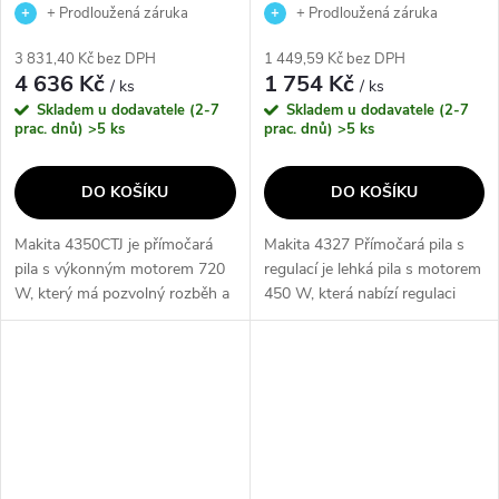
+ Prodloužená záruka
+ Prodloužená záruka
výrobce
výrobce
3 831,40 Kč bez DPH
1 449,59 Kč bez DPH
4 636 Kč
1 754 Kč
/ ks
/ ks
Skladem u dodavatele (2-7
Skladem u dodavatele (2-7
prac. dnů)
>5 ks
prac. dnů)
>5 ks
DO KOŠÍKU
DO KOŠÍKU
Makita 4350CTJ je přímočará
Makita 4327 Přímočará pila s
pila s výkonným motorem 720
regulací je lehká pila s motorem
W, který má pozvolný rozběh a
450 W, která nabízí regulaci
regulaci otáček. Tato pila nabízí
otáček, nízkou hlučnost a malé
4 stupně nastavení předkyvu a
vibrace. Díky možnosti připojení
možnost beznástrojové...
k vysavači a přepnutí...