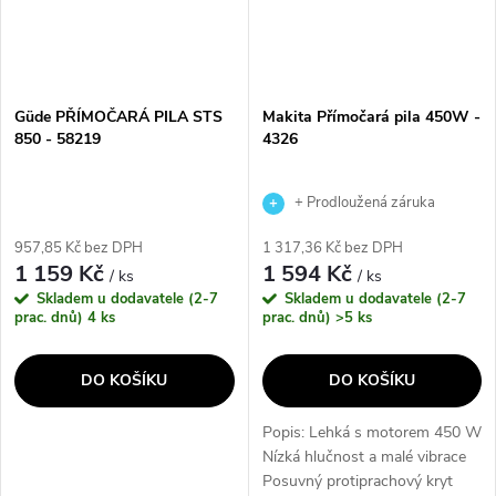
Güde PŘÍMOČARÁ PILA STS
Makita Přímočará pila 450W -
850 - 58219
4326
+ Prodloužená záruka
výrobce
957,85 Kč bez DPH
1 317,36 Kč bez DPH
1 159 Kč
1 594 Kč
/ ks
/ ks
Skladem u dodavatele (2-7
Skladem u dodavatele (2-7
prac. dnů)
4 ks
prac. dnů)
>5 ks
DO KOŠÍKU
DO KOŠÍKU
Popis: Lehká s motorem 450 W
Nízká hlučnost a malé vibrace
Posuvný protiprachový kryt