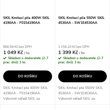
SKIL Kmitací pila 400W SKIL
SKIL Kmitací pila 550W SKIL
4190AA - F0154190AA
4530AA - SW1E4530AA
866,94 Kč bez DPH
1 156,20 Kč bez DPH
1 049 Kč
1 399 Kč
/ ks
/ ks
Skladem u dodavatele (2-7
Skladem u dodavatele (2-7
prac. dnů)
3 ks
prac. dnů)
3 ks
DO KOŠÍKU
DO KOŠÍKU
SKIL Kmitací pila 400W SKIL
SKIL Kmitací pila 550W SKIL
4190AA - F0154190AA.
4530AA - SW1E4530AA.
Výkonné nářadí SKIL za
Výkonné nářadí SKIL za
výhodné ceny• Se svou
výhodné ceny• Kmitací pila 550
hmotností pouhých 1,3 kg je
W SKIL 4530 je mimořádně