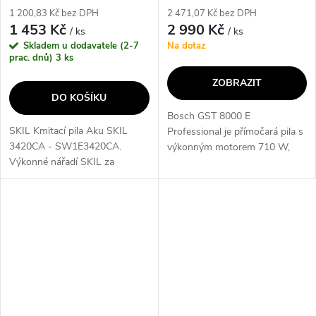
výrobce
1 200,83 Kč bez DPH
2 471,07 Kč bez DPH
1 453 Kč
2 990 Kč
/ ks
/ ks
Skladem u dodavatele (2-7
Na dotaz
prac. dnů)
3 ks
ZOBRAZIT
DO KOŠÍKU
Bosch GST 8000 E
SKIL Kmitací pila Aku SKIL
Professional je přímočará pila s
3420CA - SW1E3420CA.
výkonným motorem 710 W,
Výkonné nářadí SKIL za
který umožňuje rychlé řezání.
výhodné ceny• SKIL 3420 je
Díky systému jednoruční
akumulátorová kmitací pila
výměny pilového listu bez
„20V Max“ (18 V) mimořádně
nářadí je používání...
vhodná pro provádění...