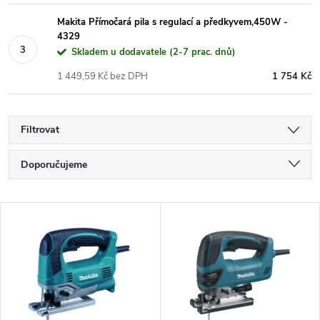
Makita Přímočará pila s regulací a předkyvem,450W -
4329
Skladem u dodavatele (2-7 prac. dnů)
1 449,59 Kč bez DPH
1 754 Kč
Filtrovat
Ř
Doporučujeme
a
Nejlevnější
V
Nejdražší
z
ý
Nejprodávanější
e
p
Abecedně
n