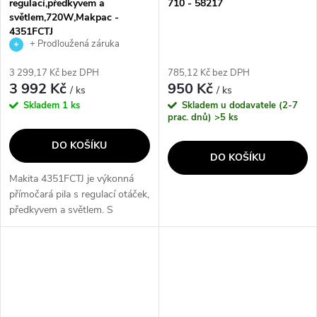
regulací,předkyvem a
710 - 58217
světlem,720W,Makpac -
4351FCTJ
+ Prodloužená záruka
výrobce
3 299,17 Kč bez DPH
785,12 Kč bez DPH
3 992 Kč
950 Kč
/ ks
/ ks
Skladem
1 ks
Skladem u dodavatele (2-7
prac. dnů)
>5 ks
DO KOŠÍKU
DO KOŠÍKU
Makita 4351FCTJ je výkonná
přímočará pila s regulací otáček,
předkyvem a světlem. S
výkonem 720W a možností
připojení k vysavači je ideální
pro precizní řezání. Díky LED...