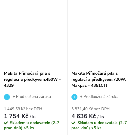
Makita Přímočará pila s
Makita Přímočará pila s
regulací a předkyvem,450W -
regulací a předkyvem,720W,
4329
Makpac - 4351CTJ
+ Prodloužená záruka
+ Prodloužená záruka
výrobce
výrobce
1 449,59 Kč bez DPH
3 831,40 Kč bez DPH
1 754 Kč
4 636 Kč
/ ks
/ ks
Skladem u dodavatele (2-7
Skladem u dodavatele (2-7
prac. dnů)
>5 ks
prac. dnů)
>5 ks