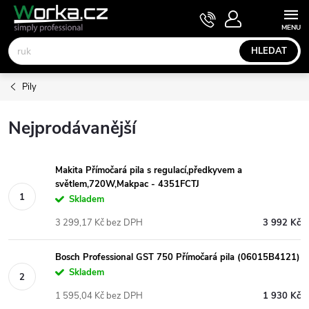
Přejít
NÁKUPNÍ
KOŠÍK
na
obsah
HLEDAT
Pily
Nejprodávanější
Makita Přímočará pila s regulací,předkyvem a
světlem,720W,Makpac - 4351FCTJ
Skladem
3 299,17 Kč bez DPH
3 992 Kč
Bosch Professional GST 750 Přímočará pila (06015B4121)
Skladem
1 595,04 Kč bez DPH
1 930 Kč