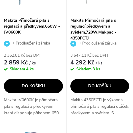
i
í
s
p
Makita Přímočará pila s
Makita Přímočará pila s
regulací a předkyvem,650W -
regulací,předkyvem a
p
JV0600K
světlem,720W,Makpac -
r
4350FCTJ
r
+ Prodloužená záruka
+ Prodloužená záruka
o
výrobce
výrobce
2 362,81 Kč bez DPH
3 547,11 Kč bez DPH
o
2 859 Kč
4 292 Kč
/ ks
/ ks
d
Skladem
4 ks
Skladem
3 ks
d
u
DO KOŠÍKU
DO KOŠÍKU
u
k
Makita JV0600K je přímočará
Makita 4350FCTJ je výkonná
k
pila s regulací a předkyvem,
přímočará pila s regulací otáček,
t
která disponuje příkonem 650
předkyvem a světlem. S
t
W a výškou zdvihu 23 mm.
výkonem 720W a možností
ů
Díky možnosti nastavení otáček
připojení k vysavači je ideální
stroje a tří stupňů předkyvu je...
pro precizní řezání. Díky LED...