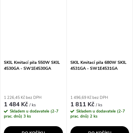
SKIL 4190 velmi kompaktní
všestranná. Je vhodná jak pro
a lehká kmitací pila pro...
zaoblené, tak přímé...
SKIL Kmitací pila 550W SKIL
SKIL Kmitací pila 680W SKIL
4530GA - SW1E4530GA
4531GA - SW1E4531GA
1 226,45 Kč bez DPH
1 496,69 Kč bez DPH
1 484 Kč
1 811 Kč
/ ks
/ ks
Skladem u dodavatele (2-7
Skladem u dodavatele (2-7
prac. dnů)
3 ks
prac. dnů)
2 ks