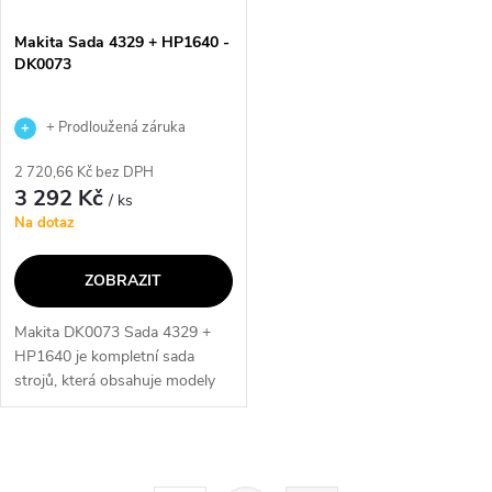
Makita Sada 4329 + HP1640 -
DK0073
+ Prodloužená záruka
výrobce
2 720,66 Kč bez DPH
3 292 Kč
/ ks
Na dotaz
ZOBRAZIT
Makita DK0073 Sada 4329 +
HP1640 je kompletní sada
strojů, která obsahuje modely
4329 a HP1640. Tato sada je
ideální pro všechny, kteří
potřebují spolehlivé a výkonné
O
nástroje...