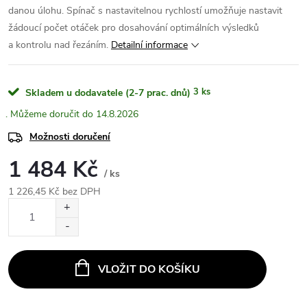
danou úlohu. Spínač s nastavitelnou rychlostí umožňuje nastavit
žádoucí počet otáček pro dosahování optimálních výsledků
a kontrolu nad řezáním.
Detailní informace
3 ks
Skladem u dodavatele (2-7 prac. dnů)
14.8.2026
Možnosti doručení
1 484 Kč
/ ks
1 226,45 Kč bez DPH
Měrná
cena:
VLOŽIT DO KOŠÍKU