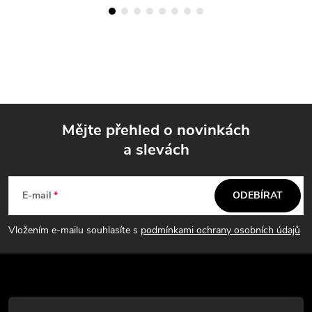
Mějte přehled o novinkách
a slevách
Z
á
E-mail
ODEBÍRAT
p
Vložením e-mailu souhlasíte s
podmínkami ochrany osobních údajů
a
t