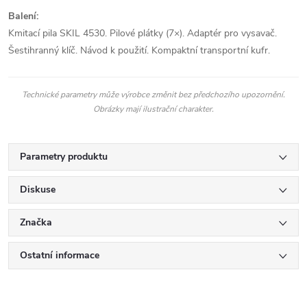
Balení:
Kmitací pila SKIL 4530. Pilové plátky (7×). Adaptér pro vysavač.
Šestihranný klíč. Návod k použití. Kompaktní transportní kufr.
Technické parametry může výrobce změnit bez předchozího upozornění.
Obrázky mají ilustrační charakter.
Parametry produktu
Diskuse
Značka
Ostatní informace