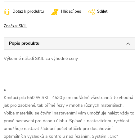
Dotaz k produktu
Hlídací pes
Sdílet
Značka:
SKIL
Popis produktu
Výkonné nářadí SKIL za výhodné ceny
•
Kmitací pila 550 W SKIL 4530 je mimořádně všestranná. Je vhodná
jak pro zaoblené, tak přímé řezy v mnoha různých materiálech.
Volba materiálu se čtyřmi nastaveními vám umožňuje nalézt vždy to
pravé nastavení pro danou úlohu. Spínač s nastavitelnou rychlostí
umožňuje nastavit žádoucí počet otáček pro dosahování
optimálních výsledků a kontrolu nad řezáním. Systém „Clic“