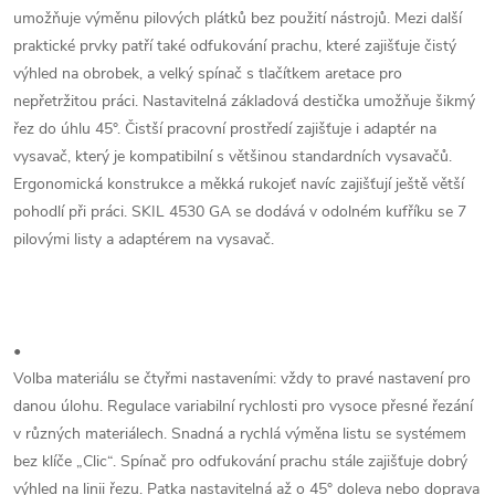
umožňuje výměnu pilových plátků bez použití nástrojů. Mezi další
praktické prvky patří také odfukování prachu, které zajišťuje čistý
výhled na obrobek, a velký spínač s tlačítkem aretace pro
nepřetržitou práci. Nastavitelná základová destička umožňuje šikmý
řez do úhlu 45°. Čistší pracovní prostředí zajišťuje i adaptér na
vysavač, který je kompatibilní s většinou standardních vysavačů.
Ergonomická konstrukce a měkká rukojeť navíc zajišťují ještě větší
pohodlí při práci. SKIL 4530 GA se dodává v odolném kufříku se 7
pilovými listy a adaptérem na vysavač.
•
Volba materiálu se čtyřmi nastaveními: vždy to pravé nastavení pro
danou úlohu. Regulace variabilní rychlosti pro vysoce přesné řezání
v různých materiálech. Snadná a rychlá výměna listu se systémem
bez klíče „Clic“. Spínač pro odfukování prachu stále zajišťuje dobrý
výhled na linii řezu. Patka nastavitelná až o 45° doleva nebo doprava