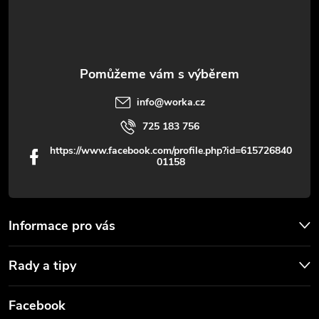
í
info
@
worka.cz
725 183 756
https://www.facebook.com/profile.php?id=615726840
01158
Informace pro vás
Rady a tipy
Facebook