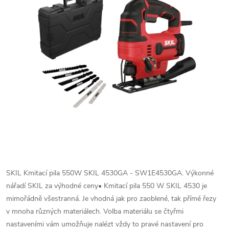
SKIL Kmitací pila 550W SKIL 4530GA - SW1E4530GA. Výkonné
nářadí SKIL za výhodné ceny• Kmitací pila 550 W SKIL 4530 je
mimořádně všestranná. Je vhodná jak pro zaoblené, tak přímé řezy
v mnoha různých materiálech. Volba materiálu se čtyřmi
nastaveními vám umožňuje nalézt vždy to pravé nastavení pro