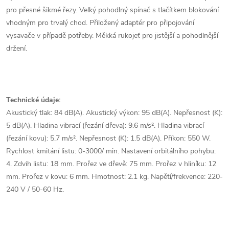
pro přesné šikmé řezy. Velký pohodlný spínač s tlačítkem blokování
vhodným pro trvalý chod. Přiložený adaptér pro připojování
vysavače v případě potřeby. Měkká rukojeť pro jistější a pohodlnější
držení.
Technické údaje:
Akustický tlak: 84 dB(A). Akustický výkon: 95 dB(A). Nepřesnost (K):
5 dB(A). Hladina vibrací (řezání dřeva): 9.6 m/s². Hladina vibrací
(řezání kovu): 5.7 m/s². Nepřesnost (K): 1.5 dB(A). Příkon: 550 W.
Rychlost kmitání listu: 0-3000/ min. Nastavení orbitálního pohybu:
4. Zdvih listu: 18 mm. Prořez ve dřevě: 75 mm. Prořez v hliníku: 12
mm. Prořez v kovu: 6 mm. Hmotnost: 2.1 kg. Napětí/frekvence: 220-
240 V / 50-60 Hz.