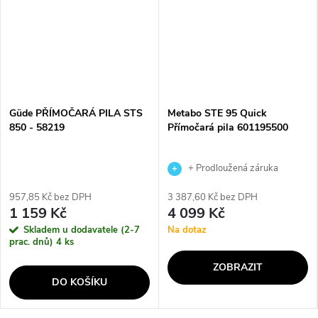
Güde PŘÍMOČARÁ PILA STS
Metabo STE 95 Quick
850 - 58219
Přímočará pila 601195500
+ Prodloužená záruka
výrobce
957,85 Kč bez DPH
3 387,60 Kč bez DPH
1 159 Kč
4 099 Kč
Skladem u dodavatele (2-7
Na dotaz
prac. dnů)
4 ks
ZOBRAZIT
DO KOŠÍKU