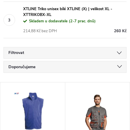
XTLINE Triko unisex bílé XTLINE (X) | velikost XL -
XTTRIKOBX-XL
Skladem u dodavatele (2-7 prac. dnů)
214,88 Kč bez DPH
260 Kč
Filtrovat
Ř
Doporučujeme
a
Nejlevnější
V
Nejdražší
z
ý
Nejprodávanější
e
p
Abecedně
n