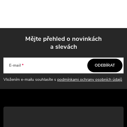
r
á
á
n
d
k
a
o
Mějte přehled o novinkách
v
c
a slevách
á
Z
í
n
á
í
p
E-mail
ODEBÍRAT
p
r
Vložením e-mailu souhlasíte s
podmínkami ochrany osobních údajů
v
a
k
t
y
í
v