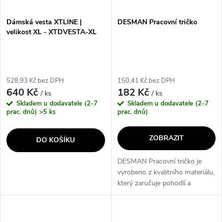
Dámská vesta XTLINE |
DESMAN Pracovní tričko
velikost XL - XTDVESTA-XL
528,93 Kč bez DPH
150,41 Kč bez DPH
640 Kč
182 Kč
/ ks
/ ks
Skladem u dodavatele (2-7
Skladem u dodavatele (2-7
prac. dnů)
>5 ks
prac. dnů)
ZOBRAZIT
DO KOŠÍKU
DESMAN Pracovní tričko je
vyrobeno z kvalitního materiálu,
který zaručuje pohodlí a
odolnost. Tričko je vhodné pro
práci i volný čas a díky svému
modernímu designu a