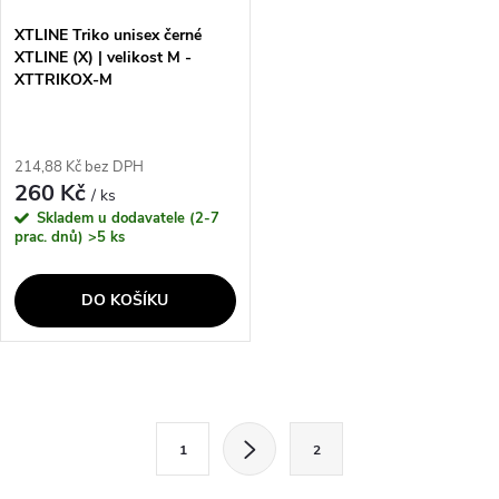
XTLINE Triko unisex černé
XTLINE (X) | velikost M -
XTTRIKOX-M
214,88 Kč bez DPH
260 Kč
/ ks
Skladem u dodavatele (2-7
prac. dnů)
>5 ks
DO KOŠÍKU
O
S
v
1
2
t
l