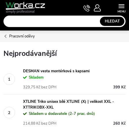
Přejít
NÁKUPNÍ
KOŠÍK
na
obsah
HLEDAT
Pracovní oděvy
Nejprodávanější
DESMAN vesta montérková s kapsami
Skladem
329,75 Kč bez DPH
399 Kč
XTLINE Triko unisex bílé XTLINE (X) | velikost XXL -
XTTRIKOBX-XXL
Skladem u dodavatele (2-7 prac. dnů)
214,88 Kč bez DPH
260 Kč