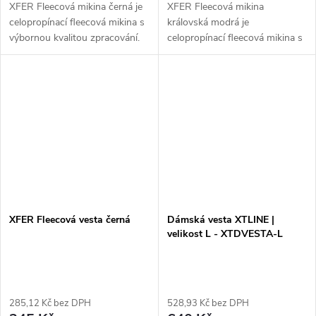
XFER Fleecová mikina černá je
XFER Fleecová mikina
celopropínací fleecová mikina s
královská modrá je
výbornou kvalitou zpracování.
celopropínací fleecová mikina s
Je vyrobena z 100% polyesteru
výbornou kvalitou zpracování.
a má gramáž 300 g/m2. Nabízí
Je vybavena vnitřní stranou
pohodlný střih, rukávy...
límce v doplňkové barvě, lemem
do gumy na...
XFER Fleecová vesta černá
Dámská vesta XTLINE |
velikost L - XTDVESTA-L
285,12 Kč bez DPH
528,93 Kč bez DPH