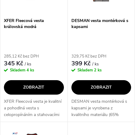
i
í
s
p
XFER Fleecová vesta
DESMAN vesta montérková s
královská modrá
kapsami
p
r
r
o
285,12 Kč bez DPH
329,75 Kč bez DPH
o
345 Kč
399 Kč
/ ks
/ ks
d
Skladem
4 ks
Skladem
2 ks
d
u
ZOBRAZIT
ZOBRAZIT
u
k
XFER Fleecová vesta je kvalitní
DESMAN vesta montérková s
k
a pohodlná vesta s
kapsami je vyrobena z
t
celopropínáním a stahovacími
kvalitního materiálu (65%
t
šňůrkami na spodním okraji.
polyester/35% bavlna,
ů
Vesta má také 2 kapsy na zip,
235g/m2) a splňuje normy EN
které poskytují praktické
340. Díky svému designu a