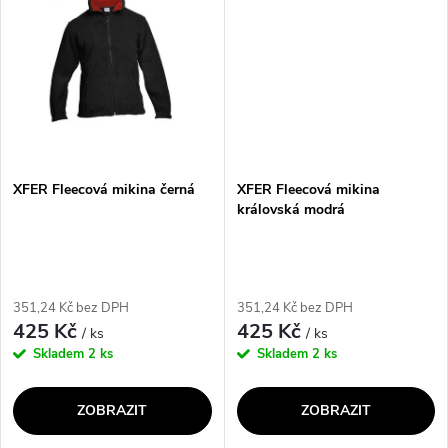
ů
úložné...
praktickým kapsám je...
XFER Fleecová mikina černá
XFER Fleecová mikina
královská modrá
351,24 Kč bez DPH
351,24 Kč bez DPH
425 Kč
425 Kč
/ ks
/ ks
Skladem
2 ks
Skladem
2 ks
ZOBRAZIT
ZOBRAZIT