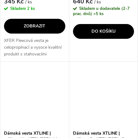
345 Kč
640 Kč
/ ks
/ ks
Skladem
2 ks
Skladem u dodavatele (2-7
prac. dnů)
>5 ks
ZOBRAZIT
DO KOŠÍKU
XFER Fleecová vesta je
celopropínací a vysoce kvalitní
produkt s stahovacími
šňůrkami na spodním okraji a 2
kapsami na zip na předním díle.
Vesta je vyrobena z 100%
polyesteru s...
Dámská vesta XTLINE |
Dámská vesta XTLINE |