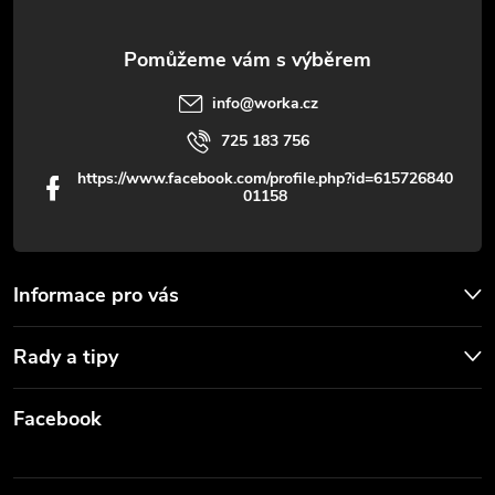
ý
p
info
@
worka.cz
i
725 183 756
s
https://www.facebook.com/profile.php?id=615726840
01158
u
Informace pro vás
Rady a tipy
Facebook