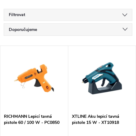
Filtrovat
Ř
Doporučujeme
a
Nejlevnější
V
Nejdražší
z
ý
Nejprodávanější
e
p
Abecedně
n
i
í
s
p
RICHMANN Lepicí tavná
XTLINE Aku lepicí tavná
pistole 60 / 100 W - PC0850
pistole 15 W - XT10918
p