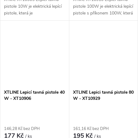
pistole 10W je elektrická lepící
pistole 100W je elektrická lepící
pistole, která je
pistole s příkonem 100W, která
nenahraditelným pomocníkem v
je nenahraditelným
dílně, domácnosti, při vytváření
pomocníkem v dílně,
dekorací, aranžmá a podobně.
domácnosti a při vytváření
S...
dekorací. Tato...
XTLINE Lepicí tavná pistole 40
XTLINE Lepici tavná pistole 80
W - XT10906
W - XT10929
146,28 Kč bez DPH
161,16 Kč bez DPH
177 Kč
195 Kč
/ ks
/ ks