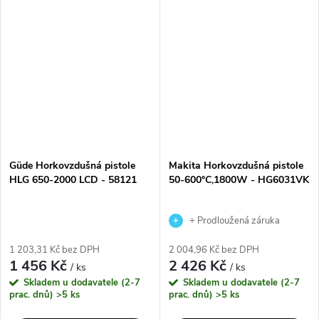
vzduchu. Ideální pro
odstranit starou barvu,
odstraňování starých nátěrů,
rozmrazit zamrzlé trubky nebo
dezinfekci klecí a...
tvarovat plastové...
Güde Horkovzdušná pistole
Makita Horkovzdušná pistole
HLG 650-2000 LCD - 58121
50-600°C,1800W - HG6031VK
+ Prodloužená záruka
výrobce
1 203,31 Kč bez DPH
2 004,96 Kč bez DPH
1 456 Kč
2 426 Kč
/ ks
/ ks
Skladem u dodavatele (2-7
Skladem u dodavatele (2-7
prac. dnů)
>5 ks
prac. dnů)
>5 ks