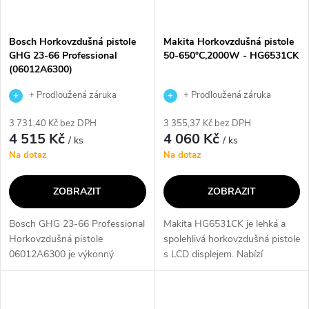
Bosch Horkovzdušná pistole
Makita Horkovzdušná pistole
GHG 23-66 Professional
50-650°C,2000W - HG6531CK
(06012A6300)
+ Prodloužená záruka
+ Prodloužená záruka
výrobce
výrobce
3 731,40 Kč bez DPH
3 355,37 Kč bez DPH
4 515 Kč
4 060 Kč
/ ks
/ ks
Na dotaz
Na dotaz
ZOBRAZIT
ZOBRAZIT
Bosch GHG 23-66 Professional
Makita HG6531CK je lehká a
Horkovzdušná pistole
spolehlivá horkovzdušná pistole
06012A6300 je výkonný
s LCD displejem. Nabízí
nástroj pro profesionální použití
plynulou regulaci teploty od 50
s kompletní regulací teploty a
do 650 °C a možnost nastavení
průtoku vzduchu. S deseti
proudu vzduchu v 5 stupních....