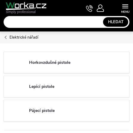
Přejít
NÁKUPNÍ
KOŠÍK
na
obsah
HLEDAT
Elektrické nářadí
Horkovzdušné pistole
Lepící pistole
Pájecí pistole