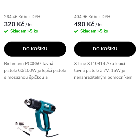
r
r
o
264,46 Kč bez DPH
404,96 Kč bez DPH
o
320 Kč
490 Kč
/ ks
/ ks
d
Skladem
>5 ks
Skladem
>5 ks
d
u
DO KOŠÍKU
DO KOŠÍKU
u
k
Richmann PC0850 Tavná
XTline XT10918 Aku lepicí
k
pistole 60/100W je lepící pistole
tavná pistole 3,7V, 15W je
t
s mosaznou špičkou a
nenahraditelným pomocníkem
t
přepínáním mezi dvěma režimy:
při lepení a spojování různých
ů
60/100W. Její příkon je 60 W, s
materiálů. Díky baterii Li-Ion
ů
maximálním příkonem 100 W a
můžete pracovat bez nutnosti...
průměrem...