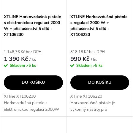
XTLINE Horkovzdušná pistole
XTLINE Horkovzdušná pistole
s elektronickou regulací 2000
s regulací 2000 W +
W + příslušenství 5 dílů -
příslušenství 5 dílů -
XT106230
XT106220
1 148,76 Kč bez DPH
818,18 Kč bez DPH
1 390 Kč
990 Kč
/ ks
/ ks
Skladem
>5 ks
Skladem
>5 ks
DO KOŠÍKU
DO KOŠÍKU
XTline XT106230
XTline XT106220
Horkovzdušná pistole s
Horkovzdušná pistole je
elektronickou regulací 2000W
výkonný nástroj pro
je ideální pro různé úkoly, jako
odstraňování starých barev a
je svařování plastů nebo
laků, tvarování a pájení pomocí
ohýbání trubek. Díky LCD
horkého vzduchu. Součástí