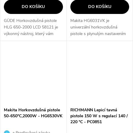
DO KOŠÍKU
DO KOŠÍKU
GÜDE Horkovzdušná pistole
Makita HG6031VK je
HLG 650-2000 LCD 58121 je
univerzální horkovzdušná
výkonný nástroj, který vám
pistole s plynulým nastavením
umožní snadno a rychle
teploty a proudu vzduchu.
provádět různé úkoly. Díky
Ideální pro odstraňování
horkovzdušnému výkonu 2000
starých nátěrů, dezinfekci klecí
W a integrovanému LCD...
a mnoho dalších úkolů.
Makita Horkovzdušná pistole
RICHMANN Lepicí tavná
50-650°C,2000W - HG6530VK
pistole 150 W s regulací 140 /
220 °C - PC0851
+ Prodloužená záruka