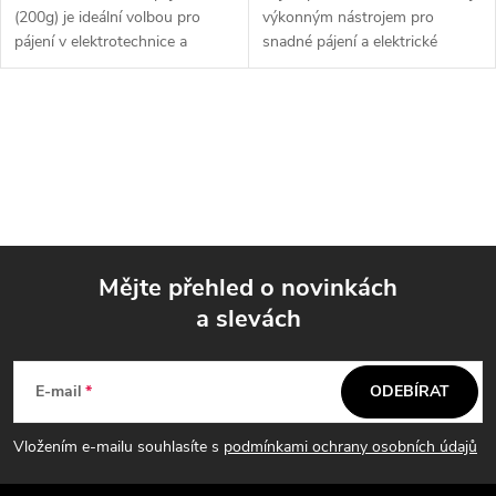
(200g) je ideální volbou pro
výkonným nástrojem pro
pájení v elektrotechnice a
snadné pájení a elektrické
elektronice. S obsahem 200 g a
spojení. S příkonem 150W a
tloušťkou 1 mm nabízí tento
provozní teplotou 200°C je
drát pájecí vynikající...
ideální volbou pro výrobu
O
modelů a...
v
l
á
Mějte přehled o novinkách
d
a slevách
Z
a
á
c
E-mail
ODEBÍRAT
p
í
Vložením e-mailu souhlasíte s
podmínkami ochrany osobních údajů
p