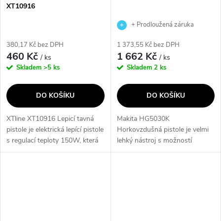
XT10916
+ Prodloužená záruka
výrobce
380,17 Kč bez DPH
1 373,55 Kč bez DPH
460 Kč
1 662 Kč
/ ks
/ ks
Skladem
>5 ks
Skladem
2 ks
DO KOŠÍKU
DO KOŠÍKU
XTline XT10916 Lepicí tavná
Makita HG5030K
pistole je elektrická lepící pistole
Horkovzdušná pistole je velmi
s regulací teploty 150W, která
lehký nástroj s možností
je nenahraditelným
nastavení 2 stupňů teploty a
pomocníkem při lepení a
proudu vzduchu, který je ideální
spojování různých materiálů,
pro ohřívání, rozpouštění a
jako je...
odstraňování...