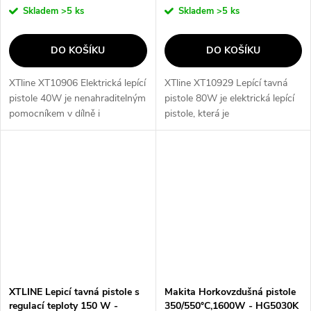
Skladem
>5 ks
Skladem
>5 ks
DO KOŠÍKU
DO KOŠÍKU
XTline XT10906 Elektrická lepící
XTline XT10929 Lepící tavná
pistole 40W je nenahraditelným
pistole 80W je elektrická lepící
pomocníkem v dílně i
pistole, která je
domácnosti. S touto pistolkou
nenahraditelným pomocníkem v
můžete snadno lepit a spojovat
dílně, domácnosti a při
různé materiály, jako je dřevo,...
vytváření dekorací. S její pomocí
můžete...
XTLINE Lepicí tavná pistole s
Makita Horkovzdušná pistole
regulací teploty 150 W -
350/550°C,1600W - HG5030K