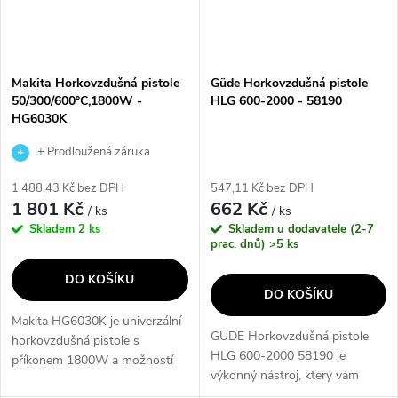
Makita Horkovzdušná pistole
Güde Horkovzdušná pistole
50/300/600°C,1800W -
HLG 600-2000 - 58190
HG6030K
+ Prodloužená záruka
výrobce
1 488,43 Kč bez DPH
547,11 Kč bez DPH
1 801 Kč
662 Kč
/ ks
/ ks
Skladem
2 ks
Skladem u dodavatele (2-7
prac. dnů)
>5 ks
DO KOŠÍKU
DO KOŠÍKU
Makita HG6030K je univerzální
GÜDE Horkovzdušná pistole
horkovzdušná pistole s
HLG 600-2000 58190 je
příkonem 1800W a možností
výkonný nástroj, který vám
nastavení teploty a proudu
umožní snadno a rychle