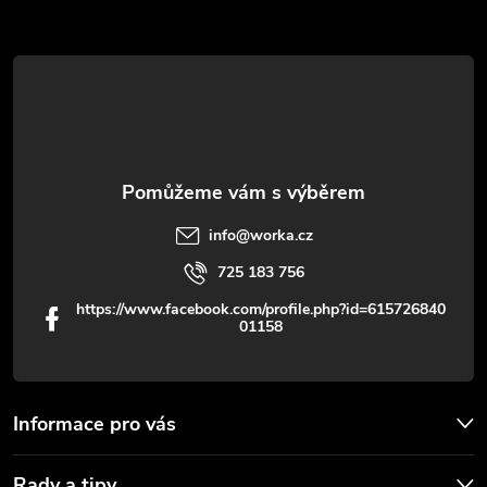
a
r
t
v
í
k
y
v
info
@
worka.cz
ý
725 183 756
p
https://www.facebook.com/profile.php?id=615726840
01158
i
s
u
Informace pro vás
Rady a tipy