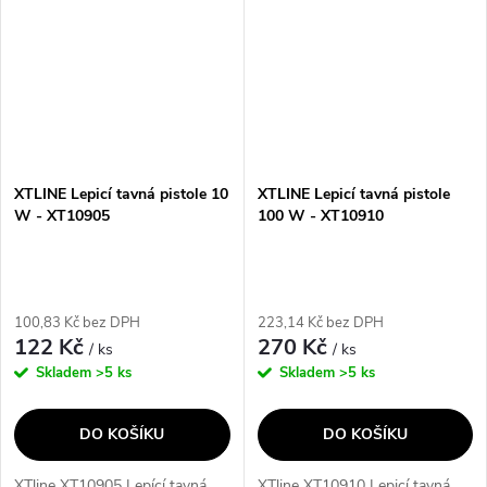
displeji a elektronické...
balení je příslušenství 5 dílů...
XTLINE Lepicí tavná pistole 10
XTLINE Lepicí tavná pistole
W - XT10905
100 W - XT10910
100,83 Kč bez DPH
223,14 Kč bez DPH
122 Kč
270 Kč
/ ks
/ ks
Skladem
>5 ks
Skladem
>5 ks
DO KOŠÍKU
DO KOŠÍKU
XTline XT10905 Lepící tavná
XTline XT10910 Lepicí tavná