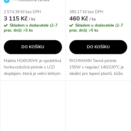
výrobce
2 574,38 Kč bez DPH
380,17 Kč bez DPH
3 115 Kč
460 Kč
/ ks
/ ks
Skladem u dodavatele (2-7
Skladem u dodavatele (2-7
prac. dnů)
>5 ks
prac. dnů)
>5 ks
DO KOŠÍKU
DO KOŠÍKU
Makita HG6530VK je spolehlivá
RICHMANN Tavná pistole
horkovzdušná pistole s LCD
150W s regulací 140/220°C je
displejem, která je velmi lehkým
ideální pro lepení plastů, kůže,
a univerzálním nástrojem na
dřeva a dalších materiálů. S
ohřívání, rozpouštění,
napětím 230V/50 Hz a
svařování, ohýbání, smršťování
příkonem 150W, tato pistole
atd....
nabízí...