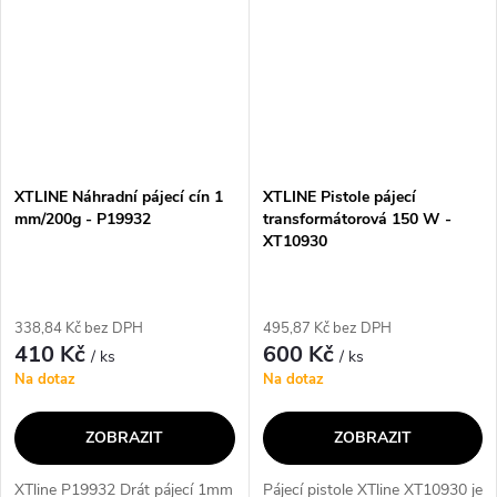
různými...
XTLINE Náhradní pájecí cín 1
XTLINE Pistole pájecí
mm/200g - P19932
transformátorová 150 W -
XT10930
338,84 Kč bez DPH
495,87 Kč bez DPH
410 Kč
600 Kč
/ ks
/ ks
Na dotaz
Na dotaz
ZOBRAZIT
ZOBRAZIT
XTline P19932 Drát pájecí 1mm
Pájecí pistole XTline XT10930 je