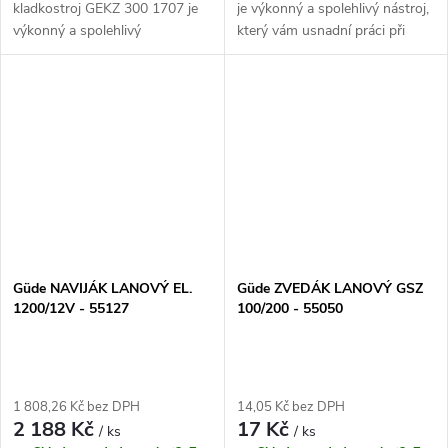
kladkostroj GEKZ 300 1707 je
je výkonný a spolehlivý nástroj,
výkonný a spolehlivý
který vám usnadní práci při
kladkostroj, který umožňuje
zvedání a přenášení těžkých
vertikální zdvihání břemen o
břemen. S jeho maximálním
maximální hmotnosti 300 kg. S
výkonem 1800/12 V a
motorovým...
robustní...
Güde NAVIJÁK LANOVÝ EL.
Güde ZVEDÁK LANOVÝ GSZ
1200/12V - 55127
100/200 - 55050
1 808,26 Kč bez DPH
14,05 Kč bez DPH
2 188 Kč
17 Kč
/ ks
/ ks