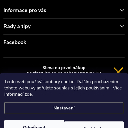
u
Informace pro vás
Rady a tipy
Facebook
Sleva na první nákup
Registrujte se na eshopu WORKA.CZ
VRÁCENÍ 14 DNÍ
a
sleva 100 Kč*
na nákup je Vaše.
Tento web používá soubory cookie. Dalším procházením
tohoto webu vyjadřujete souhlas s jejich používáním.. Více
Registrace
Copyright 2026
Worka.cz - Vše pro práci a řemeslo
. Všechna práva
informací
zde
.
vyhrazena.
*platí při nákupu nad 3000 Kč
Nastavení
Privacy policy
Vytvořil Shoptet
Nastavil tým EshopyUmíme.cz
Odmítnout