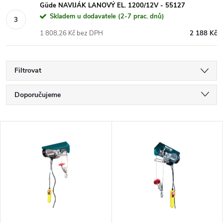
Güde NAVIJÁK LANOVÝ EL. 1200/12V - 55127
Skladem u dodavatele (2-7 prac. dnů)
1 808,26 Kč bez DPH
2 188 Kč
Filtrovat
Ř
Doporučujeme
a
Nejlevnější
V
Nejdražší
z
ý
Nejprodávanější
e
p
Abecedně
n
i
í