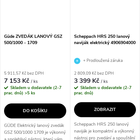
Güde ZVEDÁK LANOVÝ GSZ
Scheppach HRS 250 lanový
500/1000 - 1709
naviják elektrický 4906904000
+ Prodloužená záruka
výrobce
5 911,57 Kč bez DPH
2 809,09 Kč bez DPH
7 153 Kč
3 399 Kč
/ ks
/ ks
Skladem u dodavatele (2-7
Skladem u dodavatele (2-7
prac. dnů)
>5 ks
prac. dnů)
ZOBRAZIT
DO KOŠÍKU
Scheppach HRS 250 lanový
GÜDE Elektrický lanový zvedák
naviják je kompaktní a výkonný
GSZ 500/1000 1709 je výkonný
nástroj pro zvedání a spouštění
a spolehlivý nástroj, který vám