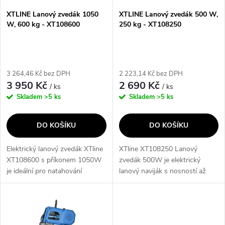
s
p
XTLINE Lanový zvedák 1050
XTLINE Lanový zvedák 500 W,
W, 600 kg - XT108600
250 kg - XT108250
p
r
r
o
3 264,46 Kč bez DPH
2 223,14 Kč bez DPH
o
3 950 Kč
2 690 Kč
/ ks
/ ks
d
Skladem
>5 ks
Skladem
>5 ks
d
u
DO KOŠÍKU
DO KOŠÍKU
u
k
Elektrický lanový zvedák XTline
XTline XT108250 Lanový
k
XT108600 s příkonem 1050W
zvedák 500W je elektrický
t
je ideální pro natahování
lanový naviják s nosností až
t
břemen na přívěsy a svislé
250 kg, který je ideální pro
ů
zdvihání nebo spouštění
svislé zdvihání nebo spouštění
ů
pevných břemen. Díky
pevných břemen. Díky příkonu
maximální nosnosti...
500 W a...