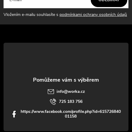
á
c
p
í
Vložením e-mailu souhlasíte s
podmínkami ochrany osobních údajů
p
a
r
t
v
í
k
y
v
info
@
worka.cz
ý
725 183 756
p
https://www.facebook.com/profile.php?id=615726840
01158
i
s