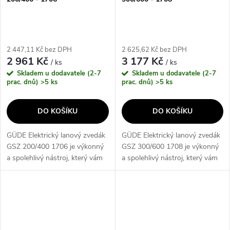
2 447,11 Kč bez DPH
2 625,62 Kč bez DPH
2 961 Kč
3 177 Kč
/ ks
/ ks
Skladem u dodavatele (2-7
Skladem u dodavatele (2-7
prac. dnů)
>5 ks
prac. dnů)
>5 ks
DO KOŠÍKU
DO KOŠÍKU
GÜDE Elektrický lanový zvedák
GÜDE Elektrický lanový zvedák
GSZ 200/400 1706 je výkonný
GSZ 300/600 1708 je výkonný
a spolehlivý nástroj, který vám
a spolehlivý nástroj, který vám
umožní snadno a bezpečně
umožní snadno a bezpečně
zvedat a přemisťovat těžké
zvedat a přemisťovat těžké
břemeno. S nosností až 400 kg
břemeno. S nosností až 600 kg
a...
a...