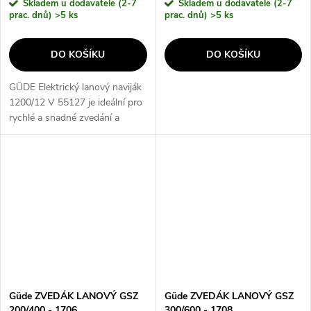
Skladem u dodavatele (2-7
Skladem u dodavatele (2-7
prac. dnů)
>5 ks
prac. dnů)
>5 ks
DO KOŠÍKU
DO KOŠÍKU
GÜDE Elektrický lanový naviják
1200/12 V 55127 je ideální pro
rychlé a snadné zvedání a
spouštění břemen až do
hmotnosti 1200 kg. S jeho
výkonným motorem a robustní
konstrukcí...
Güde ZVEDÁK LANOVÝ GSZ
Güde ZVEDÁK LANOVÝ GSZ
200/400 - 1706
300/600 - 1708