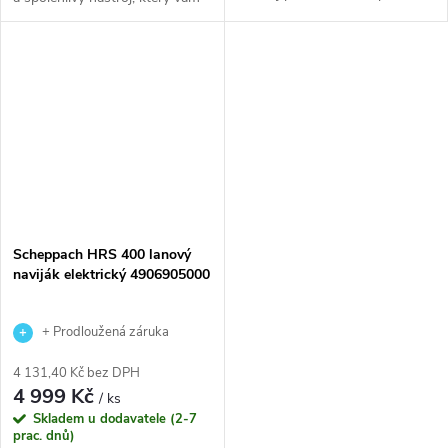
břemen do hmotnosti až 250
umožní snadno a bezpečně
kg. Tento elektrický naviják je
zvedat a přemisťovat těžké
ideální pro montážní a...
břemeno. S maximální
nosností...
Scheppach HRS 400 lanový
naviják elektrický 4906905000
+ Prodloužená záruka
výrobce
4 131,40 Kč bez DPH
4 999 Kč
/ ks
Skladem u dodavatele (2-7
prac. dnů)