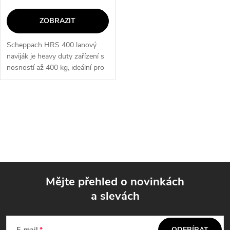
ZOBRAZIT
Scheppach HRS 400 lanový
naviják je heavy duty zařízení s
nosností až 400 kg, ideální pro
montážní a údržbářské práce.
Tento elektrický naviják je
vybaven bezpečnostními
O
prvky,...
v
l
á
Mějte přehled o novinkách
d
a slevách
Z
a
E-mail
ODEBÍRAT