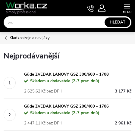
Přejít
NÁKUPNÍ
KOŠÍK
na
obsah
HLEDAT
Kladkostroje a navijáky
Nejprodávanější
Güde ZVEDÁK LANOVÝ GSZ 300/600 - 1708
Skladem u dodavatele (2-7 prac. dnů)
2 625,62 Kč bez DPH
3 177 Kč
Güde ZVEDÁK LANOVÝ GSZ 200/400 - 1706
Skladem u dodavatele (2-7 prac. dnů)
2 447,11 Kč bez DPH
2 961 Kč