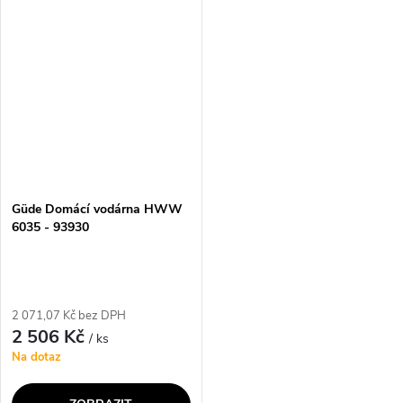
vodu přímo z vlastní studny
zásobování domu nebo zahrady
nebo nádrže. S jeho pomocí si
čistou vodou. Tato vodárna je
můžete...
vybavena...
Güde Domácí vodárna HWW
6035 - 93930
2 071,07 Kč bez DPH
2 506 Kč
/ ks
Na dotaz