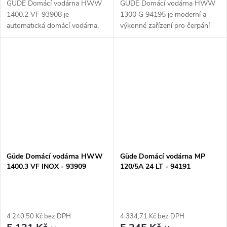
GÜDE Domácí vodárna HWW
GÜDE Domácí vodárna HWW
1400.2 VF 93908 je
1300 G 94195 je moderní a
automatická domácí vodárna,
výkonné zařízení pro čerpání
která je určena k čerpání
vody z hlubokých studní nebo
užitkové vody pro zásobování
vrtů. Díky automatickému
domácnosti nebo zavlažování
spínání je velmi jednoduché a
zahrady. Tato vodárna...
pohodlné...
Güde Domácí vodárna HWW
Güde Domácí vodárna MP
1400.3 VF INOX - 93909
120/5A 24 LT - 94191
4 240,50 Kč bez DPH
4 334,71 Kč bez DPH