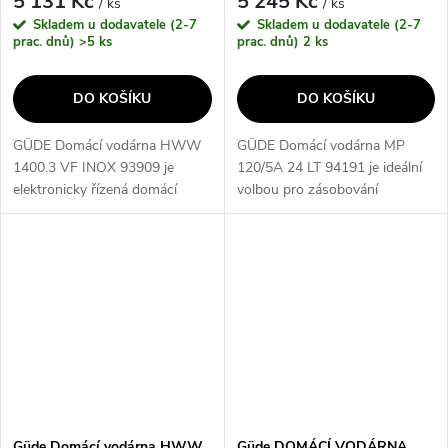
5 131 Kč
5 245 Kč
/ ks
/ ks
Skladem u dodavatele (2-7
Skladem u dodavatele (2-7
prac. dnů)
>5 ks
prac. dnů)
2 ks
DO KOŠÍKU
DO KOŠÍKU
GÜDE Domácí vodárna HWW
GÜDE Domácí vodárna MP
1400.3 VF INOX 93909 je
120/5A 24 LT 94191 je ideální
elektronicky řízená domácí
volbou pro zásobování
vodárna, která je určena k
domácnosti čistou vodou. Díky
čerpání užitkové vody pro
účinnému filtračnímu systému
zásobování domácnosti nebo
a kapacitě 24 litrů poskytuje
zavlažování zahrady....
spolehlivý...
Güde Domácí vodárna HWW
Güde DOMÁCÍ VODÁRNA