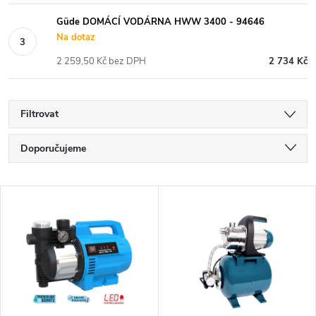
Güde DOMÁCÍ VODÁRNA HWW 3400 - 94646
Na dotaz
2 259,50 Kč bez DPH
2 734 Kč
Filtrovat
Ř
Doporučujeme
a
Nejlevnější
V
Nejdražší
z
ý
Nejprodávanější
e
p
Abecedně
n
i