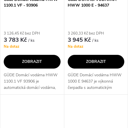
1100.1 VF - 93906
HWW 1000 E - 94637
3 126,45 Kč bez DPH
3 260,33 Kč bez DPH
3 783 Kč
3 945 Kč
/ ks
/ ks
Na dotaz
Na dotaz
ZOBRAZIT
ZOBRAZIT
GÜDE Domácí vodárna HWW
GÜDE Domácí vodárna HWW
1100.1 VF 93906 je
1000 E 94637 je výkonná
automatická domácí vodárna,
čerpadla s automatickým
která je určena k čerpání čisté
spínáním, která umožňuje
užitkové vody pro zásobování
snadnou a spolehlivou
domácnosti nebo zavlažování
distribuci vody. Díky
zahrady. Tato...
automatickému spínání a
vysokému...