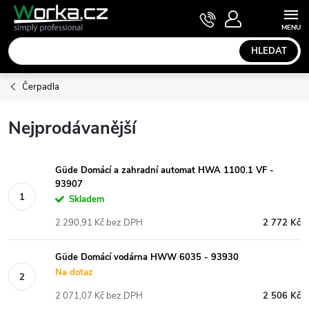
Přejít
NÁKUPNÍ
KOŠÍK
na
obsah
HLEDAT
Čerpadla
Nejprodávanější
Güde Domácí a zahradní automat HWA 1100.1 VF -
93907
Skladem
2 290,91 Kč bez DPH
2 772 Kč
Güde Domácí vodárna HWW 6035 - 93930
Na dotaz
2 071,07 Kč bez DPH
2 506 Kč