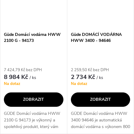
Güde Domácí vodárna HWW
Güde DOMÁCÍ VODÁRNA
2100 G - 94173
HWW 3400 - 94646
7 424,79 Kč bez DPH
2 259,50 Kč bez DPH
8 984 Kč
2 734 Kč
/ ks
/ ks
Na dotaz
Na dotaz
ZOBRAZIT
ZOBRAZIT
GÜDE Domácí vodárna HWW
GÜDE Domácí vodárna HWW
2100 G 94173 je výkonný a
3400 94646 je automatická
spolehlivý produkt, který vám
domácí vodárna s výkonem 800
umožní získat čistou a kvalitní
W/P1, která je ideální pro