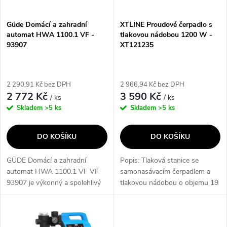
í
s
p
Güde Domácí a zahradní
XTLINE Proudové čerpadlo s
automat HWA 1100.1 VF -
tlakovou nádobou 1200 W -
p
93907
XT121235
r
r
o
2 290,91 Kč bez DPH
2 966,94 Kč bez DPH
o
2 772 Kč
3 590 Kč
/ ks
/ ks
d
Skladem
>5 ks
Skladem
>5 ks
d
u
DO KOŠÍKU
DO KOŠÍKU
u
k
GÜDE Domácí a zahradní
Popis: Tlaková stanice se
k
automat HWA 1100.1 VF VF
samonasávacím čerpadlem a
t
93907 je výkonný a spolehlivý
tlakovou nádobou o objemu 19
t
vodní automat, který je ideální
litrů. Tento typ je velmi tichý a
ů
pro čerpání čisté užitkové vody
spolehlivý zejména pro zvýšení
ů
pro domácnost nebo
tlaku ve vodovodním řadu,...