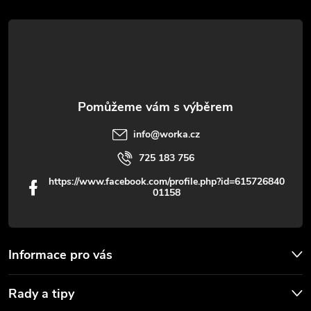
r
t
v
í
k
y
v
info
@
worka.cz
ý
725 183 756
p
https://www.facebook.com/profile.php?id=615726840
01158
i
s
u
Informace pro vás
Rady a tipy