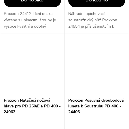
DO KOŠÍKU
DO KOŠÍKU
Proxxon 24412 Lícní deska
Náhradní upichovací
vřetene s upínacími šrouby je
soustružnický nůž Proxxon
vysoce kvalitní a odolný
24554 je příslušenstvím k
produkt, který je nezbytným
soustruhu PD 400. Tento nůž je
nástrojem pro každého
vyroben z HSS kobaltové oceli
profesionálního řemeslníka.
a je určen především k
Díky upínacím...
oddělování obrobků a...
Proxxon Natáčecí nožová
Proxxon Posuvná dvoubodová
hlava pro PD 250/E a PD 400 -
luneta k Soustruhu PD 400 -
24062
24406