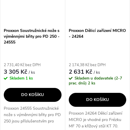
Proxxon Soustružnické nože s
Proxxon Dělicí zařízení MICRO
výměnnými břity pro PD 250 -
- 24264
24555
2 731,40 Kč bez DPH
2 174,38 Kč bez DPH
3 305 Kč
2 631 Kč
/ ks
/ ks
Skladem
1 ks
Skladem u dodavatele (2-7
prac. dnů)
2 ks
DO KOŠÍKU
DO KOŠÍKU
Proxxon 24555 Soustružnické
Proxxon 24264 Dělicí zařízení
nože s výměnnými břity pro PD
MICRO je vhodné pro Frézku
250 jsou příslušenstvím pro
MF 70 a křížový stůl KT 70.
soustruh PD 250/E. Sada