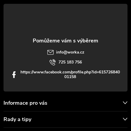
t
y
í
v
ý
p
info
@
worka.cz
i
725 183 756
s
https://www.facebook.com/profile.php?id=615726840
01158
u
Informace pro vás
Rady a tipy