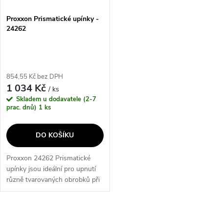
Proxxon Prismatické upínky -
24262
854,55 Kč bez DPH
1 034 Kč
/ ks
Skladem u dodavatele (2-7
prac. dnů)
1 ks
DO KOŠÍKU
Proxxon 24262 Prismatické
upínky jsou ideální pro upnutí
různě tvarovaných obrobků při
opracování a měření. S různou
hloubkou zářezů a silnějším
upínacím ramenem s šroubem