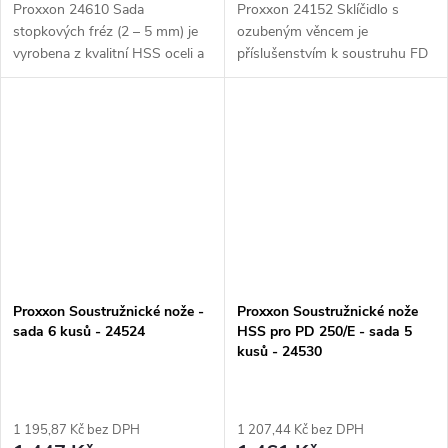
Proxxon 24610 Sada
Proxxon 24152 Sklíčidlo s
stopkových fréz (2 – 5 mm) je
ozubeným věncem je
vyrobena z kvalitní HSS oceli a
příslušenstvím k soustruhu FD
disponuje 6 mm válcovou
150/E s rozsahem 0,5-6,5mm.
stopkou. Tato sada obsahuje
Toto průmyslové sklíčidlo s
4ks fréz o velikostech 2 – 3 – 4
přesným vystředěním čelistí a
a 5 mm,...
maximální...
Proxxon Soustružnické nože -
Proxxon Soustružnické nože
sada 6 kusů - 24524
HSS pro PD 250/E - sada 5
kusů - 24530
1 195,87 Kč bez DPH
1 207,44 Kč bez DPH