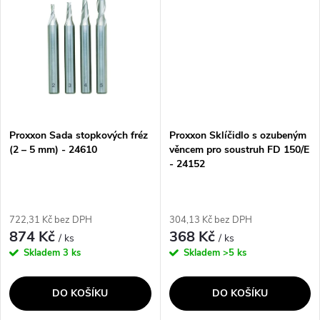
ů
Proxxon Sada stopkových fréz
Proxxon Sklíčidlo s ozubeným
(2 – 5 mm) - 24610
věncem pro soustruh FD 150/E
- 24152
722,31 Kč bez DPH
304,13 Kč bez DPH
874 Kč
368 Kč
/ ks
/ ks
Skladem
3 ks
Skladem
>5 ks
DO KOŠÍKU
DO KOŠÍKU