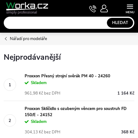
Přejít
NÁKUPNÍ
KOŠÍK
na
obsah
HLEDAT
Nářadí pro modeláře
Nejprodávanější
Proxxon Přesný strojní svěrák PM 40 - 24260
Skladem
961,98 Kč bez DPH
1 164 Kč
Proxxon Sklíčidlo s ozubeným věncem pro soustruh FD
150/E - 24152
Skladem
304,13 Kč bez DPH
368 Kč