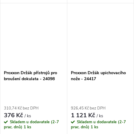
Umožňuje rovnoměrné
obsahuje 3ks soustružnických
opracování kruhových obrobků
držáků pro různé typy
s přesným dělením stupňů
soustružení a...
pomocí noniusu na...
Proxxon Držák přístrojů pro
Proxxon Držák upichovacího
broušení dokulata - 24098
nože - 24417
310,74 Kč bez DPH
926,45 Kč bez DPH
376 Kč
1 121 Kč
/ ks
/ ks
Skladem u dodavatele (2-7
Skladem u dodavatele (2-7
prac. dnů)
1 ks
prac. dnů)
1 ks