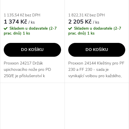
1 135,54 Kč bez DPH
1 822,31 Kč bez DPH
1 374 Kč
2 205 Kč
/ ks
/ ks
Skladem u dodavatele (2-7
Skladem u dodavatele (2-7
prac. dnů)
1 ks
prac. dnů)
1 ks
DO KOŠÍKU
DO KOŠÍKU
Proxxon 24217 Držák
Proxxon 24144 Kleštiny pro PF
upichovacího nože pro PD
230 a FF 230 - sada je
250/E je příslušenství k
vynikající volbou pro každého,
soustruhu PD 250/E. Tento
kdo potřebuje precizní a
držák lze upnout do
spolehlivé nástroje. Tato sada
rychloupínacího víceúčelového
obsahuje kleštiny vyrobené z...
držáku soustružnických nožů...