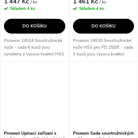
1 447 Kč
1 461 Kč
/ ks
/ ks
Skladem
4 ks
Skladem
4 ks
DO KOŠÍKU
DO KOŠÍKU
Proxxon 24524 Soustružnické
Proxxon 24530 Soustružnické
nože - sada 6 kusů jsou
nože HSS pro PD 250/E - sada
vyrobeny z vysoce kvalitní HSS
5 kusů jsou vysoce kvalitní
kobaltové oceli a jsou
soustružnické nože z HSS
připravené k soustružení. Tato
kobaltové oceli, které jsou již
sada obsahuje vyvrtávací nůž,
nabroušené a připravené k...
uběrák,...
Proxxon Upínací zařízení s
Proxxon Sada soustružnických