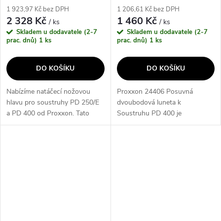
1 923,97 Kč bez DPH
1 206,61 Kč bez DPH
2 328 Kč
1 460 Kč
/ ks
/ ks
Skladem u dodavatele (2-7
Skladem u dodavatele (2-7
prac. dnů)
1 ks
prac. dnů)
1 ks
DO KOŠÍKU
DO KOŠÍKU
Nabízíme natáčecí nožovou
Proxxon 24406 Posuvná
hlavu pro soustruhy PD 250/E
dvoubodová luneta k
a PD 400 od Proxxon. Tato
Soustruhu PD 400 je
hlava umožňuje precizní řezání
příslušenství k soustruhu PD
a tvarování materiálů jako je
400, které slouží k podepření
dřevo nebo kov. S touto
delších obrobků a zajišťuje
nožovou...
jejich přesné centrování....