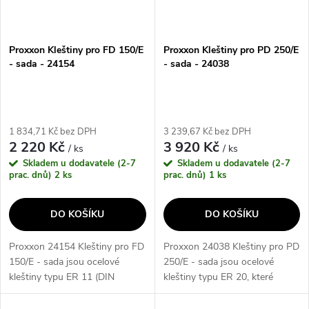
Proxxon Kleštiny pro FD 150/E
Proxxon Kleštiny pro PD 250/E
- sada - 24154
- sada - 24038
1 834,71 Kč bez DPH
3 239,67 Kč bez DPH
2 220 Kč
3 920 Kč
/ ks
/ ks
Skladem u dodavatele (2-7
Skladem u dodavatele (2-7
prac. dnů)
2 ks
prac. dnů)
1 ks
DO KOŠÍKU
DO KOŠÍKU
Proxxon 24154 Kleštiny pro FD
Proxxon 24038 Kleštiny pro PD
150/E - sada jsou ocelové
250/E - sada jsou ocelové
kleštiny typu ER 11 (DIN
kleštiny typu ER 20, které
6499/B) s průchozím
splňují vysoké požadavky na
průměrem, který lze zmenšit až
vystředěný chod. Sada