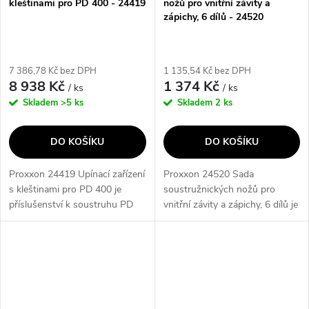
kleštinami pro PD 400 - 24419
nožů pro vnitřní závity a
zápichy, 6 dílů - 24520
7 386,78 Kč bez DPH
1 135,54 Kč bez DPH
8 938 Kč
1 374 Kč
/ ks
/ ks
Skladem
>5 ks
Skladem
2 ks
DO KOŠÍKU
DO KOŠÍKU
Proxxon 24419 Upínací zařízení
Proxxon 24520 Sada
s kleštinami pro PD 400 je
soustružnických nožů pro
příslušenství k soustruhu PD
vnitřní závity a zápichy, 6 dílů je
400, které nabízí ocelové kalené
příslušenství pro soustruhy PD
kleštiny s přesností 0,02mm.
230/E, PD 250/E nebo PD 400.
Sada obsahuje 9 ks kleštin v...
Obsahuje závitový nůž metrický
60° a...