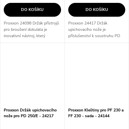
DO KOŠÍKU
DO KOŠÍKU
Proxxon 24098 Držák přístrojů
Proxxon 24417 Držák
pro broušení dokulata je
upichovacího nože je
inovativní nástroj, který
příslušenství k soustruhu PD
umožňuje snadné a přesné
400, který umožňuje oddělování
broušení dokulata. Díky svému
obrobků a drážkování. Čepel je
robustnímu provedení a
vyrobena z HSS kobaltové oceli
jednoduchému...
(12 x 3 x 85...
Proxxon Držák upichovacího
Proxxon Kleštiny pro PF 230 a
nože pro PD 250/E - 24217
FF 230 - sada - 24144