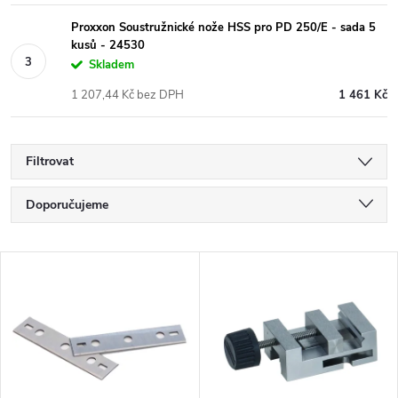
Proxxon Soustružnické nože HSS pro PD 250/E - sada 5
kusů - 24530
Skladem
1 207,44 Kč bez DPH
1 461 Kč
Filtrovat
Ř
Doporučujeme
a
Nejlevnější
V
Nejdražší
z
ý
Nejprodávanější
e
p
Abecedně
n