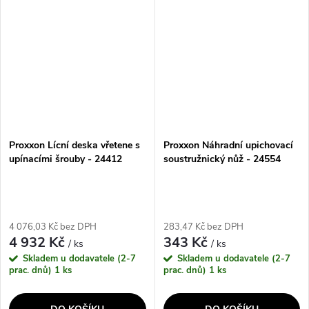
o 0,5 mm. Sada obsahuje 7 ks
obsahuje 8 ks kleštin vnitřního
kleštin...
průměru 2 -...
Proxxon Lícní deska vřetene s
Proxxon Náhradní upichovací
upínacími šrouby - 24412
soustružnický nůž - 24554
4 076,03 Kč bez DPH
283,47 Kč bez DPH
4 932 Kč
343 Kč
/ ks
/ ks
Skladem u dodavatele (2-7
Skladem u dodavatele (2-7
prac. dnů)
1 ks
prac. dnů)
1 ks