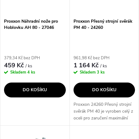
i
í
s
p
Proxxon Náhradní nože pro
Proxxon Přesný strojní svěrák
Hoblovku AH 80 - 27046
PM 40 - 24260
p
r
r
o
379,34 Kč bez DPH
961,98 Kč bez DPH
o
459 Kč
1 164 Kč
/ ks
/ ks
d
Skladem
4 ks
Skladem
3 ks
d
u
DO KOŠÍKU
DO KOŠÍKU
u
k
Proxxon 24260 Přesný strojní
k
svěrák PM 40 je vyroben celý z
t
oceli pro zaručení maximální
t
přesnosti a pevnosti. Svěrák lze
ů
upevnit ke křížovému stolu KT
70 pomocí T-drážkových...