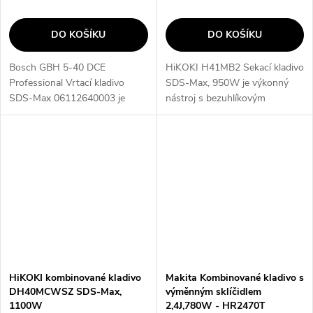
DO KOŠÍKU
DO KOŠÍKU
Bosch GBH 5-40 DCE
HiKOKI H41MB2 Sekací kladivo
Professional Vrtací kladivo
SDS-Max, 950W je výkonný
SDS-Max 06112640003 je
nástroj s bezuhlíkovým
výkonné nástroj s nejrychlejším
motorem a regulací rychlosti a
vrtáním v této třídě díky
příklepů. Díky mechanismu
motoru 1 150 W a výkonnému
Vario-Lock můžete libovolně
příklepovému...
nastavit polohu...
HiKOKI kombinované kladivo
Makita Kombinované kladivo s
DH40MCWSZ SDS-Max,
výměnným sklíčidlem
1100W
2,4J,780W - HR2470T