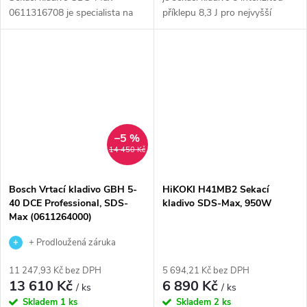
0611316708 je specialista na
příklepu 8,3 J pro nejvyšší
probourávání a bourání s
úběrový výkon v této třídě.
extrémní intenzitou příklepu
Tlumení vibrací "Vibration
16,8 J a vysokým úběrovým
Control" zajišťuje příjemnější...
výkonem. Díky...
–5 %
14 450 Kč
Bosch Vrtací kladivo GBH 5-
HiKOKI H41MB2 Sekací
40 DCE Professional, SDS-
kladivo SDS-Max, 950W
Max (0611264000)
+ Prodloužená záruka
výrobce
11 247,93 Kč bez DPH
5 694,21 Kč bez DPH
13 610 Kč
6 890 Kč
/ ks
/ ks
Skladem
1 ks
Skladem
2 ks