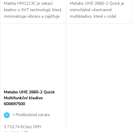
Makita HM1213C je sekací
Metabo UHE 2660-2 Quick je
kladivo s AVT technologií, která
mimořádně všestranné
minimalizuje vibrace a zajišťuje
multikladivo, které v sobě
pohodlnou a přesnou práci. Síla
kombinuje sílu bouracího
jednotlivého úderu 18,6 J a
kladiva a přesnost
příkon 1.510 W zaručují...
dvourychlostní vrtačky. Se
čtyřmi funkcemi – vrtání s...
Metabo UHE 2660-2 Quick
Multifunkční kladivo
600697500
+ Prodloužená záruka
výrobce
3 710,74 Kč bez DPH