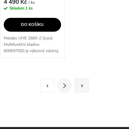
4 490 Kč
/ ks
Skladem
1 ks
DO KOŠÍKU
Metabo UHE 2660-2 Quick
Multifunkční kladivo
600697500 je výkonný nástroj
pro vrtání, sekání a kladení
dlažby. S funkcí Quick-Change
umožňuje rychlou výměnu
O
nástavců a s...
S
v
1
5
t
l
r
á
á
n
d
k