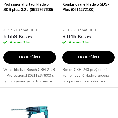
p
Professional vrtací kladivo
Kombinované kladivo SDS-
p
SDS plus, 3.2 J (0611267600)
Plus (0611272100)
r
r
o
4 594,21 Kč bez DPH
2 516,53 Kč bez DPH
o
5 559 Kč
3 045 Kč
/ ks
/ ks
d
Skladem
3 ks
Skladem
3 ks
d
u
DO KOŠÍKU
DO KOŠÍKU
u
k
Vrtací kladivo Bosch GBH 2-28
Bosch GBH 240 je výkonné
k
F Professional (0611267600) s
kombinované kladivo určené
t
rychlovýměnným sklíčidlem je
pro profesionální i domácí
t
nejvýkonnější nářadí ve své
použití. Díky motoru o příkonu
ů
třídě 2kg síťových kladiv SDS
790 W a energii úderu 2,7 J
ů
plus. Robustní 880W motor...
zvládá vrtání do betonu, zdiva,
dřeva i...