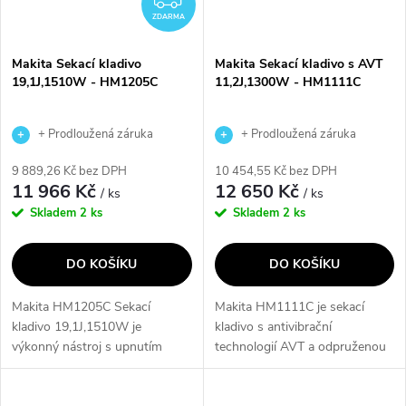
ZDARMA
Makita Sekací kladivo
Makita Sekací kladivo s AVT
19,1J,1510W - HM1205C
11,2J,1300W - HM1111C
+ Prodloužená záruka
+ Prodloužená záruka
výrobce
výrobce
9 889,26 Kč bez DPH
10 454,55 Kč bez DPH
11 966 Kč
12 650 Kč
/ ks
/ ks
Skladem
2 ks
Skladem
2 ks
DO KOŠÍKU
DO KOŠÍKU
Makita HM1205C Sekací
Makita HM1111C je sekací
kladivo 19,1J,1510W je
kladivo s antivibrační
výkonný nástroj s upnutím
technologií AVT a odpruženou
SDS-MAX, který nabízí
rukojetí, která zajišťuje přesnou
konstantní otáčky při zatížení a
a pohodlnou práci. Tento