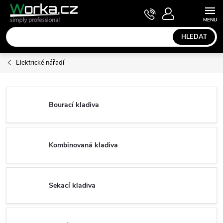
Přejít
NÁKUPNÍ
KOŠÍK
na
obsah
HLEDAT
Elektrické nářadí
Bourací kladiva
Kombinovaná kladiva
Sekací kladiva