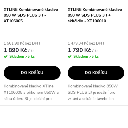
XTLINE Kombinované kladivo
XTLINE Kombinované kladivo
850 W SDS PLUS 3 J -
850 W SDS PLUS 3 J +
XT106005
sklíčidlo - XT106010
1 561,98 Kč bez DPH
1 479,34 Kč bez DPH
1 890 Kč
1 790 Kč
/ ks
/ ks
Skladem
>5 ks
Skladem
>5 ks
DO KOŠÍKU
DO KOŠÍKU
Kombinované kladivo XTline
Kombinované kladivo 850W
XT106005 s příkonem 850W a
SDS PLUS 3J je ideální pro
sílou úderu 3J je ideální pro
vrtání a sekání stavebních
vrtání do betonu, kamene a
materiálů jako je beton, kámen
cihel. Součástí balení jsou SDS
a cihly. S výměnou hlavou pro
PLUS vrtáky, sekáč špičatý,
upínání vrtáků SDS PLUS a
plochý...
možností...