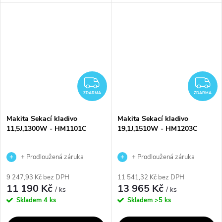
vrtání, sekání a vrtání s
upínání SDS-PLUS a možností
příklepem. Díky omezovači
volby mezi vrtáním, vrtáním s
momentu je zajištěna ochrana
příklepem nebo sekáním. Díky
uživatele a...
regulaci...
ZDARMA
Z
ZDARMA
ZDARMA
Makita Sekací kladivo
Makita Sekací kladivo
11,5J,1300W - HM1101C
19,1J,1510W - HM1203C
+ Prodloužená záruka
+ Prodloužená záruka
výrobce
výrobce
9 247,93 Kč bez DPH
11 541,32 Kč bez DPH
11 190 Kč
13 965 Kč
/ ks
/ ks
Skladem
4 ks
Skladem
>5 ks