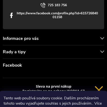
i
725 183 756
s
https://www.facebook.com/profile.php?id=615726840
01158
u
Informace pro vás
Rady a tipy
Facebook
Sleva na první nákup
Registrujte se na eshopu WORKA.CZ
VRÁCENÍ 14 DNÍ
a
sleva 100 Kč*
na nákup je Vaše.
Tento web používá soubory cookie. Dalším procházením
tohoto webu vyjadřujete souhlas s jejich používáním.. Více
Registrace