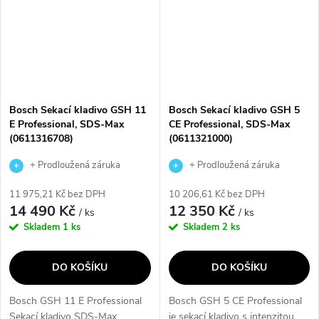
Bosch Sekací kladivo GSH 11
Bosch Sekací kladivo GSH 5
E Professional, SDS-Max
CE Professional, SDS-Max
(0611316708)
(0611321000)
+ Prodloužená záruka
+ Prodloužená záruka
výrobce
výrobce
11 975,21 Kč bez DPH
10 206,61 Kč bez DPH
14 490 Kč
12 350 Kč
/ ks
/ ks
Skladem
1 ks
Skladem
2 ks
DO KOŠÍKU
DO KOŠÍKU
Bosch GSH 11 E Professional
Bosch GSH 5 CE Professional
Sekací kladivo SDS-Max
je sekací kladivo s intenzitou