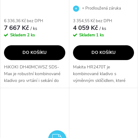
+ Prodloužená záruka
výrobce
6 336,36 Kč bez DPH
3 354,55 Kč bez DPH
7 667 Kč
4 059 Kč
/ ks
/ ks
Skladem
2 ks
Skladem
1 ks
DO KOŠÍKU
DO KOŠÍKU
HiKOKI DH40MCWSZ SDS-
Makita HR2470T je
Max je robustní kombinované
kombinované kladivo s
kladivo pro vrtání i sekání do
výměnným sklíčidlem, které
betonu a zdiva. Výkonný motor
nabízí rychlou beznástrojovou
1 100 W a energie příklepu až
výměnu SDS-Plus a
10,5 J zajišťují rychlý postup
rychlosklíčidla. Síla jednotlivého
práce....
úderu 2,4J a příkon 780W...
ZDARMA