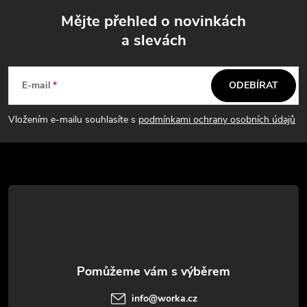
a
o
Mějte přehled o novinkách
v
c
a slevách
á
Z
í
n
á
í
p
E-mail
ODEBÍRAT
p
r
Vložením e-mailu souhlasíte s
podmínkami ochrany osobních údajů
v
a
k
t
y
í
v
ý
p
info
@
worka.cz