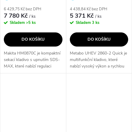
výrobce
výrobce
6 429,75 Kč bez DPH
4 438,84 Kč bez DPH
7 780 Kč
5 371 Kč
/ ks
/ ks
Skladem
>5 ks
Skladem
3 ks
DO KOŠÍKU
DO KOŠÍKU
Makita HM0870C je kompaktní
Metabo UHEV 2860-2 Quick je
sekací kladivo s upnutím SDS-
multifunkční kladivo, které
MAX, které nabízí regulaci
nabízí vysoký výkon a rychlou
otáček a pozvolný rozběh pro
výměnu nástrojů. S jeho
přesnou práci. Síla jednotlivého
pomocí můžete snadno
úderu 7,6 J a 12násobné...
provádět vrtání, sekání a
kladení. Díky...