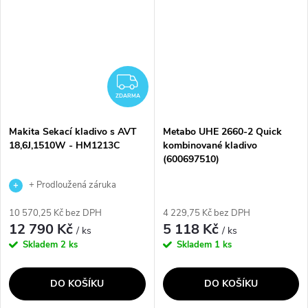
pozvolný rozběh pro přesnou
výkonný nástroj s konstantní
práci. Díky LED...
elektronikou...
ZDARMA
ZDARMA
Makita Sekací kladivo s AVT
Metabo UHE 2660-2 Quick
18,6J,1510W - HM1213C
kombinované kladivo
(600697510)
+ Prodloužená záruka
výrobce
10 570,25 Kč bez DPH
4 229,75 Kč bez DPH
12 790 Kč
5 118 Kč
/ ks
/ ks
Skladem
2 ks
Skladem
1 ks
DO KOŠÍKU
DO KOŠÍKU