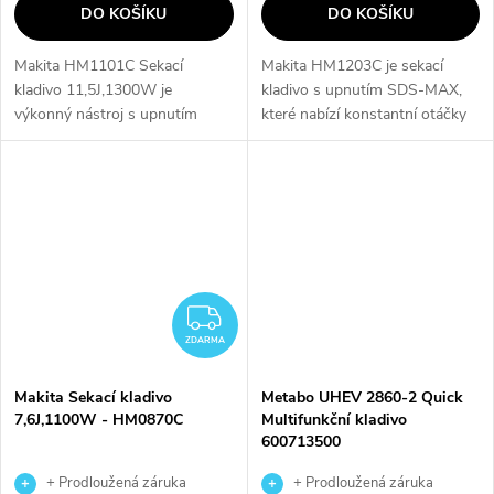
DO KOŠÍKU
DO KOŠÍKU
Makita HM1101C Sekací
Makita HM1203C je sekací
kladivo 11,5J,1300W je
kladivo s upnutím SDS-MAX,
výkonný nástroj s upnutím
které nabízí konstantní otáčky
SDS-MAX, který nabízí
při zatížení díky konstantní
konstantní otáčky při zatížení
elektronice. Díky pozvolnému
díky konstantní elektronice.
rozběhu je možné provádět
Díky automatickému...
přesnou...
ZDARMA
ZDARMA
Makita Sekací kladivo
Metabo UHEV 2860-2 Quick
7,6J,1100W - HM0870C
Multifunkční kladivo
600713500
+ Prodloužená záruka
+ Prodloužená záruka