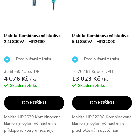
Makita Kombinované kladivo
Makita Kombinované kladivo
2,4J,800W - HR2630
5,1J,850W - HR3200C
+ Prodloužená záruka
+ Prodloužená záruka
výrobce
výrobce
3 368,60 Kč bez DPH
10 762,81 Kč bez DPH
4 076 Kč
13 023 Kč
/ ks
/ ks
Skladem
>5 ks
Skladem
>5 ks
DO KOŠÍKU
DO KOŠÍKU
Makita HR2630 Kombinované
Makita HR3200C Kombinované
kladivo je výkonný nástroj s
kladivo je výkonný nástroj s
příklepem, který umožňuje
prachotěsným systémem