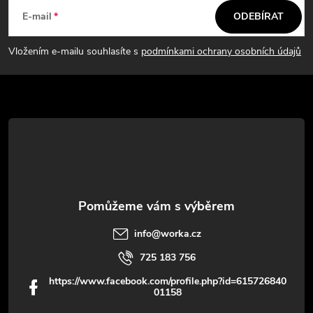
á
c
E-mail
ODEBÍRAT
p
í
Vložením e-mailu souhlasíte s
podmínkami ochrany osobních údajů
p
a
r
t
v
í
k
y
v
info
@
worka.cz
ý
725 183 756
p
https://www.facebook.com/profile.php?id=615726840
01158
i