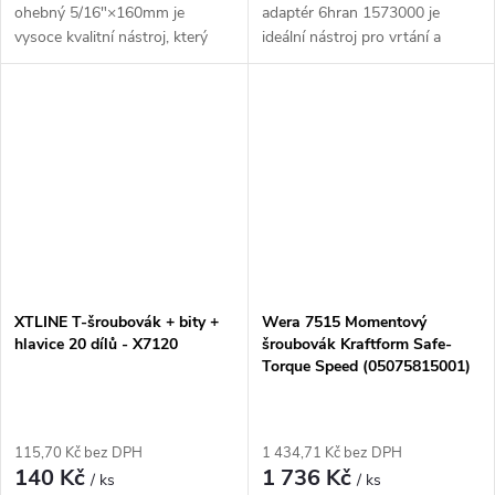
ohebný 5/16"×160mm je
adaptér 6hran 1573000 je
vysoce kvalitní nástroj, který
ideální nástroj pro vrtání a
vám umožní snadno a efektivně
šroubování v těžko přístupných
utahovat a povolovat šrouby.
místech díky svému 90° úhlu.
Díky své ohebné konstrukci je
Jeho rozměr přes hrany pouze
ideální...
50 mm...
XTLINE T-šroubovák + bity +
Wera 7515 Momentový
hlavice 20 dílů - X7120
šroubovák Kraftform Safe-
Torque Speed (05075815001)
115,70 Kč bez DPH
1 434,71 Kč bez DPH
140 Kč
1 736 Kč
/ ks
/ ks