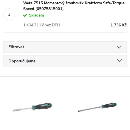
Wera 7515 Momentový šroubovák Kraftform Safe-Torque
Speed (05075815001)
Skladem
1 434,71 Kč bez DPH
1 736 Kč
Filtrovat
Ř
Doporučujeme
a
Nejlevnější
V
Nejdražší
z
ý
Nejprodávanější
e
p
Abecedně
n
i