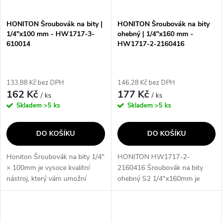
í
s
p
HONITON Šroubovák na bity |
HONITON Šroubovák na bity
1/4"x100 mm - HW1717-3-
ohebný | 1/4"x160 mm -
p
610014
HW1717-2-2160416
r
r
o
133,88 Kč bez DPH
146,28 Kč bez DPH
o
162 Kč
177 Kč
/ ks
/ ks
d
Skladem
>5 ks
Skladem
>5 ks
d
u
DO KOŠÍKU
DO KOŠÍKU
u
k
Honiton Šroubovák na bity 1/4"
HONITON HW1717-2-
k
× 100mm je vysoce kvalitní
2160416 Šroubovák na bity
t
nástroj, který vám umožní
ohebný S2 1/4"x160mm je
t
snadno a efektivně utahovat a
vysoce kvalitní nástroj, který
ů
povolovat šrouby. Díky svému
vám umožní snadno a efektivně
ů
robustnímu provedení a...
pracovat s bity. Díky ohebnému