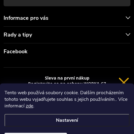
s
u
Informace pro vás
Rady a tipy
Facebook
Sleva na první nákup
Registrujte se na eshopu WORKA.CZ
VRÁCENÍ 14 DNÍ
a
sleva 100 Kč*
na nákup je Vaše.
Tento web používá soubory cookie. Dalším procházením
tohoto webu vyjadřujete souhlas s jejich používáním.. Více
Registrace
Copyright 2026
Worka.cz - Vše pro práci a řemeslo
. Všechna práva
informací
zde
.
vyhrazena.
*platí při nákupu nad 3000 Kč
Nastavení
Privacy policy
Vytvořil Shoptet
Nastavil tým EshopyUmíme.cz