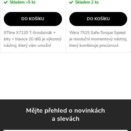
Skladem
>5 ks
Skladem
2 ks
DO KOŠÍKU
DO KOŠÍKU
XTline X7120 T-šroubovák +
Wera 7515 Safe-Torque Speed
bity + hlavice 20 dílů je výkonný
je revoluční momentový nástroj,
nástroj, který vám umožní
který kombinuje preciznost
snadno a efektivně pracovat s
momentového klíče s rychlostí
různými typy šroubů a hlavic. S
klasického šroubováku. Nabízí
magnetickým držákem a...
pět přednastavených hodnot...
O
v
l
á
Mějte přehled o novinkách
d
a slevách
Z
a