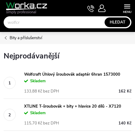
Přejít
NÁKUPNÍ
KOŠÍK
na
obsah
HLEDAT
Bity a příslušenství
Nejprodávanější
Wolfcraft Úhlový šroubovák adaptér 6hran 1573000
Skladem
133,88 Kč bez DPH
162 Kč
XTLINE T-šroubovák + bity + hlavice 20 dílů - X7120
Skladem
115,70 Kč bez DPH
140 Kč