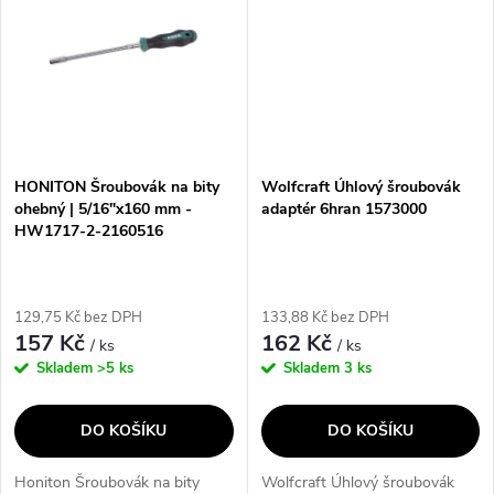
designu a pevnému...
HONITON Šroubovák na bity
Wolfcraft Úhlový šroubovák
ohebný | 5/16"x160 mm -
adaptér 6hran 1573000
HW1717-2-2160516
129,75 Kč bez DPH
133,88 Kč bez DPH
157 Kč
162 Kč
/ ks
/ ks
Skladem
>5 ks
Skladem
3 ks
DO KOŠÍKU
DO KOŠÍKU
Honiton Šroubovák na bity
Wolfcraft Úhlový šroubovák