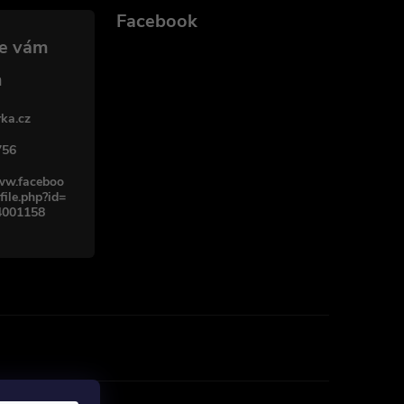
Facebook
ka.cz
756
www.faceboo
file.php?id=
4001158