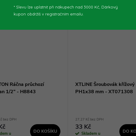
* Slevu lze uplatnit při nákupech nad 3000 Kč, Dárkový
kupon obdržíš v registračním emailu.
ON Ráčna průchozí
XTLINE Šroubovák křížový 
ran 1/2” - H8843
PH1x38 mm - XT071308
Kč bez DPH
27,27 Kč bez DPH
Kč
33 Kč
DO KOŠÍKU
DO KO
adem u
Skladem u