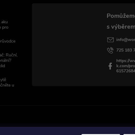
 aku
e pro
info
@
wor
 průvodce
725 183 
ač: Ruční,
nální?
https://
lid
k.com/pro
6157268
sytě
ačněte u