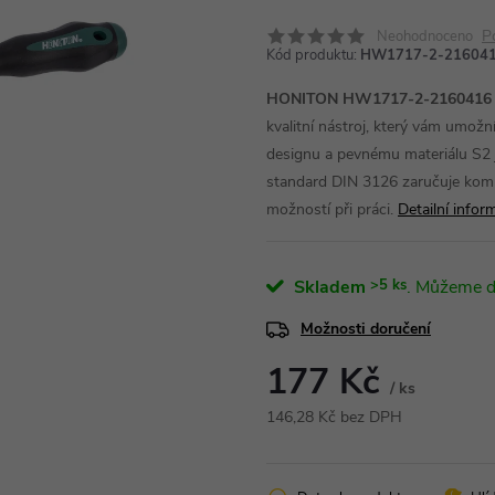
P
Neohodnoceno
Kód produktu:
HW1717-2-21604
HONITON HW1717-2-2160416 Šr
kvalitní nástroj, který vám umož
designu a pevnému materiálu S2 
standard DIN 3126 zaručuje kompa
možností při práci.
Detailní infor
Skladem
>5 ks
Možnosti doručení
177 Kč
/ ks
146,28 Kč bez DPH
Měrná
cena: