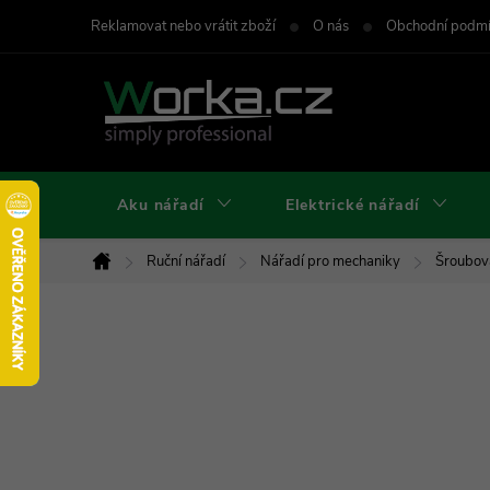
Přejít
Reklamovat nebo vrátit zboží
O nás
Obchodní podm
na
obsah
Aku nářadí
Elektrické nářadí
Ruční nářadí
Nářadí pro mechaniky
Šroubov
Domů