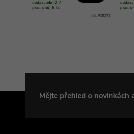
dodavatele (2-7
dodavat
prac. dnů)
5 ks
prac. 
W1714-06006
Kód:
PC5372
Z
Mějte přehled o novinkách
á
p