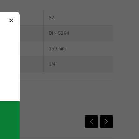
S2
DIN 5264
délka
:
160 mm
 bity
:
1/4"
 charakter.