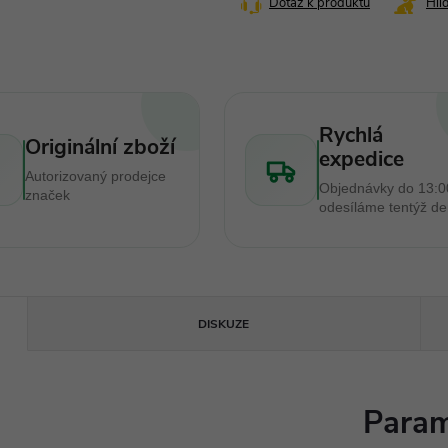
Dotaz k produktu
Hlí
Rychlá
Originální zboží
expedice
Autorizovaný prodejce
Objednávky do 13:0
značek
odesíláme tentýž d
DISKUZE
Param