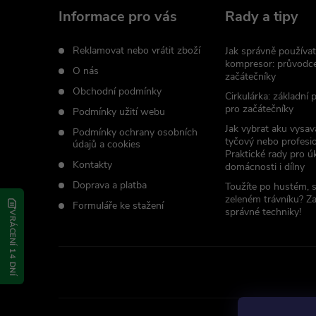
a
Informace pro vás
Rady a tipy
t
Reklamovat nebo vrátit zboží
Jak správně používat
kompresor: průvodc
O nás
začátečníky
í
Obchodní podmínky
Cirkulárka: základní
pro začátečníky
Podmínky užití webu
Jak vybrat aku vysav
Podmínky ochrany osobních
tyčový nebo profesio
údajů a cookies
Praktické rady pro úk
Kontakty
domácnosti i dílny
Doprava a platba
Toužíte po hustém, 
zeleném trávníku? Z
Formuláře ke stažení
správné techniky!
VRÁCENÍ 14 DNÍ