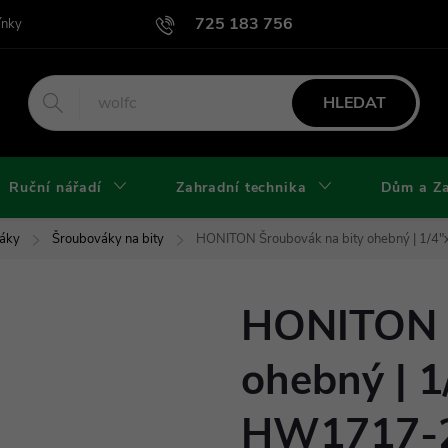
725 183 756
ínky
Podmínky užití webu
Podmínky ochrany osobních údajů a cook
HLEDAT
Ruční nářadí
Zahradní technika
Dům a Z
áky
Šroubováky na bity
HONITON Šroubovák na bity ohebný | 1
HONITON Š
ohebný | 
HW1717-