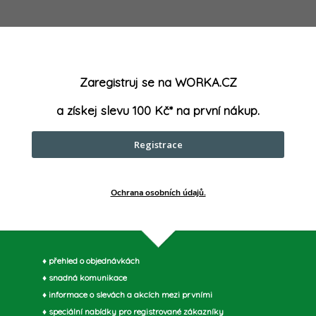
Materiál
:
Norma
:
Zaregistruj se na WORKA.CZ
a získej slevu 100 Kč* na první nákup.
Pracovní 
Registrace
Upínání na
Ochrana osobních údajů.
parametry může výrobce změnit bez předchozího upozornění. Obrázky mají ilustrační
♦ přehled o objednávkách
♦ snadná komunikace
♦ informace o slevách a akcích mezi prvními
♦ speciální nabídky pro registrované zákazníky