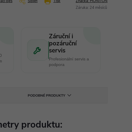
dací pes
Sdílet
Tisk
Značka:
HONITON
Záruka
:
24 měsíců
Záruční i
pozáruční
servis
0
Profesionální servis a
en
podpora
PODOBNÉ PRODUKTY
etry produktu: