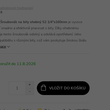
odrobnosti hodnocení
16
oubovák na bity ohebný S2 1/4"x160mm
je vysoce
ní snadno a efektivně pracovat s bity. Díky ohebnému
je tento šroubovák odolný a odolává opotřebení. Jeho
tibilitu s různými bity, což vám poskytuje širokou škálu
mace
11.8.2026
VLOŽIT DO KOŠÍKU