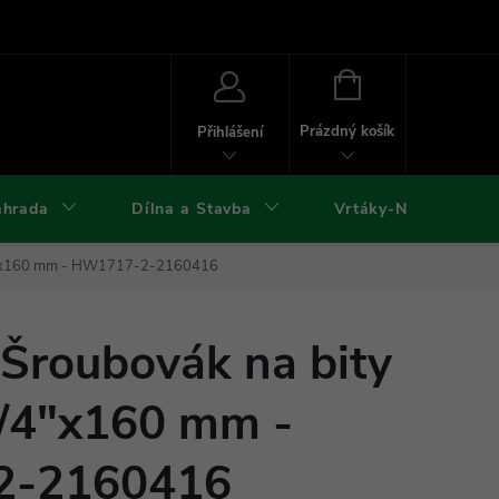
ies
Kontakty
Doprava a platba
Formuláře ke stažení
NÁKUPNÍ
KOŠÍK
Prázdný košík
Přihlášení
ahrada
Dílna a Stavba
Vrtáky-Nástroje
/4"x160 mm - HW1717-2-2160416
roubovák na bity
1/4"x160 mm -
2-2160416