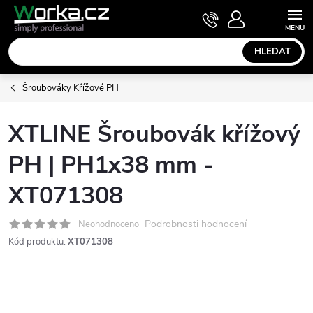
Přejít
NÁKUPNÍ
KOŠÍK
na
obsah
HLEDAT
Šroubováky Křížové PH
XTLINE Šroubovák křížový
PH | PH1x38 mm -
XT071308
Podrobnosti hodnocení
Neohodnoceno
Kód produktu:
XT071308