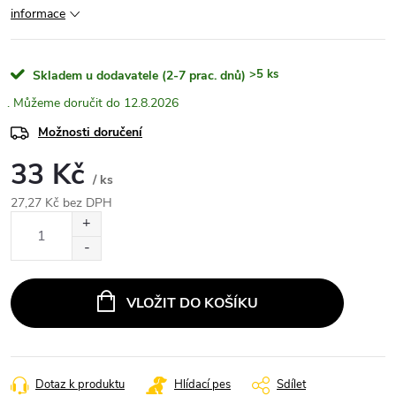
informace
>5 ks
Skladem u dodavatele (2-7 prac. dnů)
12.8.2026
Možnosti doručení
33 Kč
/ ks
27,27 Kč bez DPH
Měrná
cena:
VLOŽIT DO KOŠÍKU
Dotaz k produktu
Hlídací pes
Sdílet