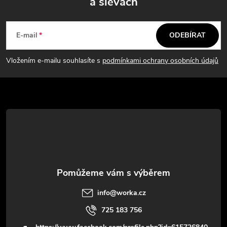
a slevách
Z
á
E-mail
ODEBÍRAT
p
Vložením e-mailu souhlasíte s
podmínkami ochrany osobních údajů
a
t
í
info
@
worka.cz
725 183 756