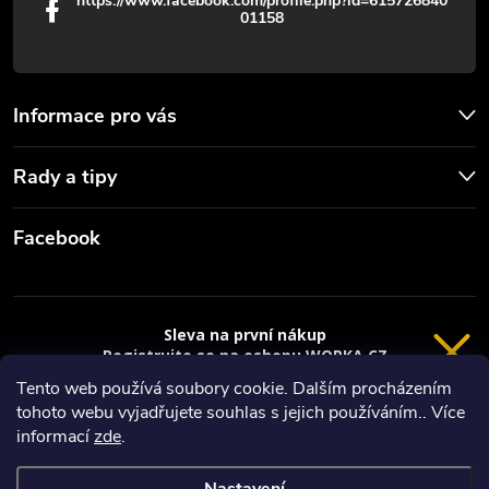
https://www.facebook.com/profile.php?id=615726840
01158
Informace pro vás
Rady a tipy
Facebook
Sleva na první nákup
Registrujte se na eshopu WORKA.CZ
VRÁCENÍ 14 DNÍ
a
sleva 100 Kč*
na nákup je Vaše.
Tento web používá soubory cookie. Dalším procházením
tohoto webu vyjadřujete souhlas s jejich používáním.. Více
Registrace
Copyright 2026
Worka.cz - Vše pro práci a řemeslo
. Všechna práva
informací
zde
.
vyhrazena.
*platí při nákupu nad 3000 Kč