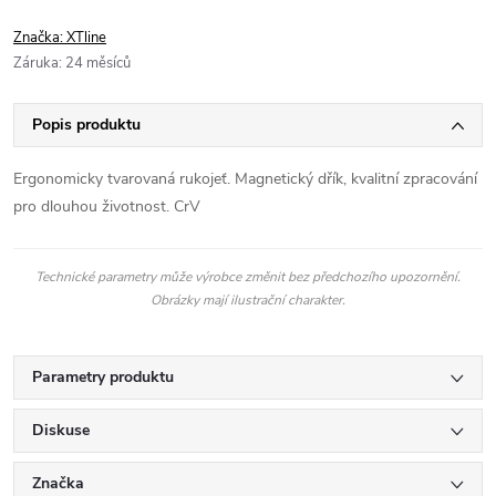
Značka:
XTline
Záruka
:
24 měsíců
Popis produktu
Ergonomicky tvarovaná rukojeť. Magnetický dřík, kvalitní zpracování
pro dlouhou životnost. CrV
Technické parametry může výrobce změnit bez předchozího upozornění.
Obrázky mají ilustrační charakter.
Parametry produktu
Diskuse
Značka