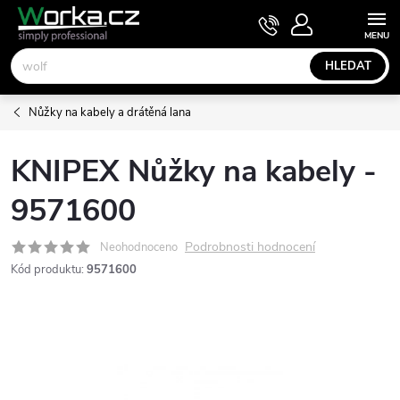
Přejít
NÁKUPNÍ
KOŠÍK
na
obsah
HLEDAT
Nůžky na kabely a drátěná lana
KNIPEX Nůžky na kabely -
9571600
Podrobnosti hodnocení
Neohodnoceno
Kód produktu:
9571600