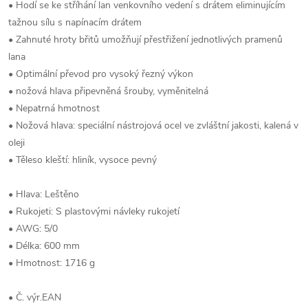
• Hodí se ke stříhání lan venkovního vedení s drátem eliminujícím
tažnou sílu s napínacím drátem
• Zahnuté hroty břitů umožňují přestřižení jednotlivých pramenů
lana
• Optimální převod pro vysoký řezný výkon
• nožová hlava připevněná šrouby, vyměnitelná
• Nepatrná hmotnost
• Nožová hlava: speciální nástrojová ocel ve zvláštní jakosti, kalená v
oleji
• Těleso kleští: hliník, vysoce pevný
• Hlava: Leštěno
• Rukojeti: S plastovými návleky rukojetí
• AWG: 5/0
• Délka: 600 mm
• Hmotnost: 1716 g
• Č. výr.EAN