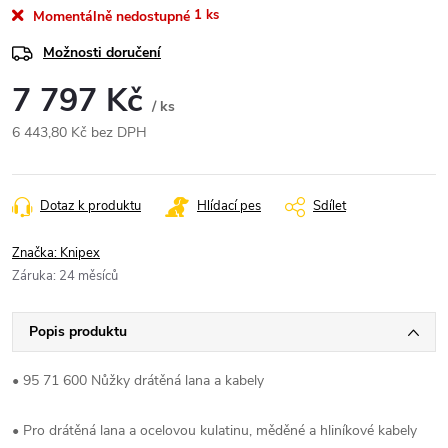
1 ks
Momentálně nedostupné
Možnosti doručení
7 797 Kč
/ ks
6 443,80 Kč bez DPH
Měrná
cena:
Dotaz k produktu
Hlídací pes
Sdílet
Značka:
Knipex
Záruka
:
24 měsíců
Popis produktu
• 95 71 600 Nůžky drátěná lana a kabely
• Pro drátěná lana a ocelovou kulatinu, měděné a hliníkové kabely