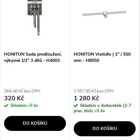
HONITON Sada prodloužení,
HONITON Vratidlo | 1" / 550
výkyvné 1/2” 3 dílů - H4003
mm - H8550
264,46 Kč bez DPH
1 057,85 Kč bez DPH
320 Kč
1 280 Kč
Skladem
>5 ks
Skladem u dodavatele (2-7
prac. dnů)
>5 ks
DO KOŠÍKU
DO KOŠÍKU