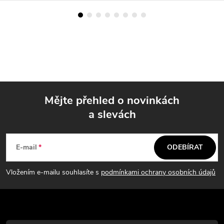
Mějte přehled o novinkách
a slevách
Z
á
E-mail
ODEBÍRAT
p
Vložením e-mailu souhlasíte s
podmínkami ochrany osobních údajů
a
t