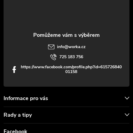
í
info
@
worka.cz
725 183 756
https://www.facebook.com/profile.php?id=615726840
01158
Informace pro vás
Rady a tipy
Facebook