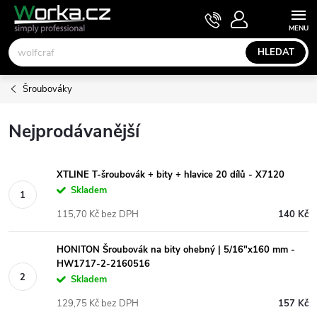
Přejít
NÁKUPNÍ
KOŠÍK
na
obsah
HLEDAT
Šroubováky
Nejprodávanější
XTLINE T-šroubovák + bity + hlavice 20 dílů - X7120
Skladem
115,70 Kč bez DPH
140 Kč
HONITON Šroubovák na bity ohebný | 5/16"x160 mm -
HW1717-2-2160516
Skladem
129,75 Kč bez DPH
157 Kč