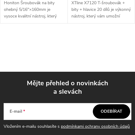
Honiton Šroubovák na bity
XTline X7120 T-šroubovák +
ohebný 5/16"×160mm je
bity + hlavice 20 dílů je výkonný
vysoce kvalitní nástroj, který
nástroj, který vám umožní
vám umožní snadno a efektivně
snadno a efektivně pracovat s
utahovat a povolovat šrouby.
různými typy šroubů a hlavic. S
Díky své ohebné konstrukci je
magnetickým držákem a...
O
ideální...
v
l
á
Mějte přehled o novinkách
d
a slevách
Z
a
á
c
E-mail
ODEBÍRAT
p
í
Vložením e-mailu souhlasíte s
podmínkami ochrany osobních údajů