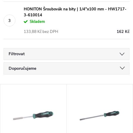
HONITON Šroubovák na bity | 1/4"x100 mm - HW1717-
3-610014
Skladem
133,88 Kč bez DPH
162 Kč
Filtrovat
Ř
Doporučujeme
a
Nejlevnější
V
Nejdražší
z
ý
Nejprodávanější
e
p
Abecedně
n