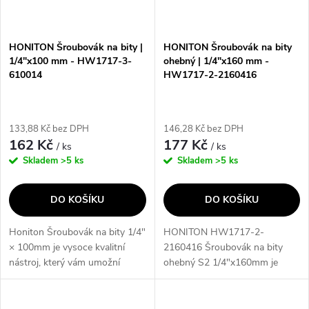
i
í
s
p
HONITON Šroubovák na bity |
HONITON Šroubovák na bity
1/4"x100 mm - HW1717-3-
ohebný | 1/4"x160 mm -
p
610014
HW1717-2-2160416
r
r
o
133,88 Kč bez DPH
146,28 Kč bez DPH
o
162 Kč
177 Kč
/ ks
/ ks
d
Skladem
>5 ks
Skladem
>5 ks
d
u
DO KOŠÍKU
DO KOŠÍKU
u
k
Honiton Šroubovák na bity 1/4"
HONITON HW1717-2-
k
× 100mm je vysoce kvalitní
2160416 Šroubovák na bity
t
nástroj, který vám umožní
ohebný S2 1/4"x160mm je
t
snadno a efektivně utahovat a
vysoce kvalitní nástroj, který
ů
povolovat šrouby. Díky svému
vám umožní snadno a efektivně
robustnímu provedení a...
pracovat s bity. Díky ohebnému