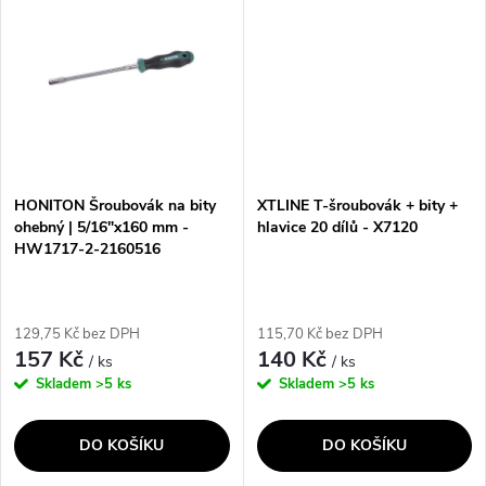
ů
designu a pevnému...
HONITON Šroubovák na bity
XTLINE T-šroubovák + bity +
ohebný | 5/16"x160 mm -
hlavice 20 dílů - X7120
HW1717-2-2160516
129,75 Kč bez DPH
115,70 Kč bez DPH
157 Kč
140 Kč
/ ks
/ ks
Skladem
>5 ks
Skladem
>5 ks
DO KOŠÍKU
DO KOŠÍKU