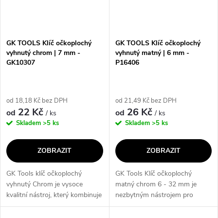
n
i
í
s
p
GK TOOLS Klíč očkoplochý
GK TOOLS Klíč očkoplochý
vyhnutý chrom | 7 mm -
vyhnutý matný | 6 mm -
p
GK10307
P16406
r
r
o
od 18,18 Kč bez DPH
od 21,49 Kč bez DPH
o
22 Kč
26 Kč
od
od
/ ks
/ ks
d
Skladem
>5 ks
Skladem
>5 ks
d
u
ZOBRAZIT
ZOBRAZIT
u
k
GK Tools klíč očkoplochý
GK Tools Klíč očkoplochý
k
vyhnutý Chrom je vysoce
matný chrom 6 - 32 mm je
t
kvalitní nástroj, který kombinuje
nezbytným nástrojem pro
t
očkoplochý tvar s vyhnutým
každého profesionálního
designem pro snadné a
řemeslníka i domácího kutila.