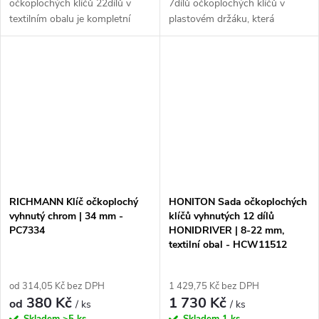
očkoplochých klíčů 22dílů v
7dílů očkoplochých klíčů v
textilním obalu je kompletní
plastovém držáku, která
sada klíčů s rozsahem velikostí
obsahuje velikosti 10-11-12-
od 6 do 32 mm, která je
13-14-17-19 mm a splňuje
dodávána v praktickém
normu DIN 3113. Tato sada
textilním pouzdru....
poskytuje zákazníkům...
RICHMANN Klíč očkoplochý
HONITON Sada očkoplochých
vyhnutý chrom | 34 mm -
klíčů vyhnutých 12 dílů
PC7334
HONIDRIVER | 8-22 mm,
textilní obal - HCW11512
od 314,05 Kč bez DPH
1 429,75 Kč bez DPH
380 Kč
1 730 Kč
od
/ ks
/ ks