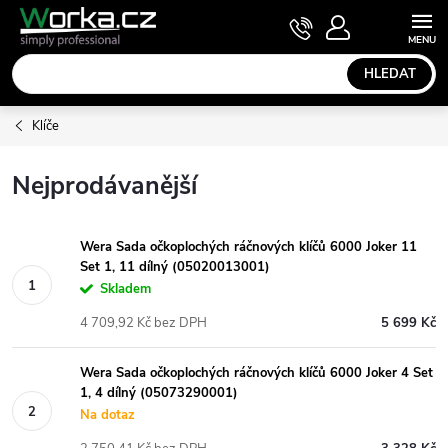
Přejít
NÁKUPNÍ
KOŠÍK
na
obsah
HLEDAT
Klíče
Nejprodávanější
Wera Sada očkoplochých ráčnových klíčů 6000 Joker 11
Set 1, 11 dílný (05020013001)
Skladem
4 709,92 Kč bez DPH
5 699 Kč
Wera Sada očkoplochých ráčnových klíčů 6000 Joker 4 Set
1, 4 dílný (05073290001)
Na dotaz