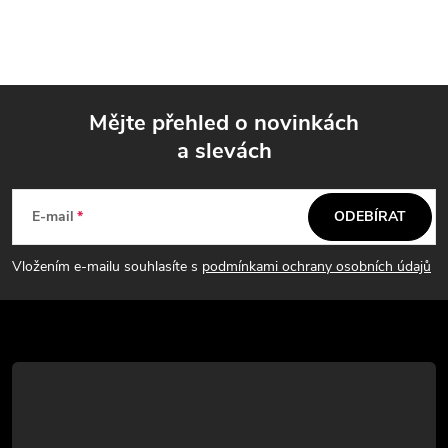
á
á
n
d
k
a
o
Mějte přehled o novinkách
v
c
a slevách
á
Z
í
n
á
í
p
E-mail
ODEBÍRAT
p
r
Vložením e-mailu souhlasíte s
podmínkami ochrany osobních údajů
v
a
k
t
y
í
v