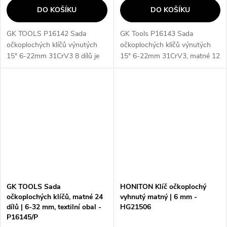
DO KOŠÍKU
DO KOŠÍKU
GK TOOLS P16142 Sada
GK Tools P16143 Sada
očkoplochých klíčů výnutých
očkoplochých klíčů výnutých
15° 6-22mm 31CrV3 8 dílů je
15° 6-22mm 31CrV3, matné 12
sada očkoplochých klíčů v
dílů je sada očkoplochých klíčů
plastovém držáku, které jsou z
v plastovém držáku, které jsou
jedné strany ploché otevřené a
vyrobeny z kvalitního
ze strany...
materiálu...
GK TOOLS Sada
HONITON Klíč očkoplochý
očkoplochých klíčů, matné 24
vyhnutý matný | 6 mm -
dílů | 6-32 mm, textilní obal -
HG21506
P16145/P