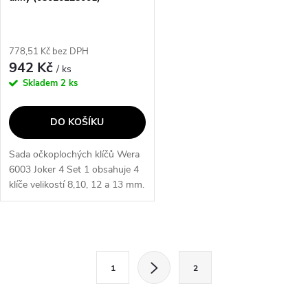
778,51 Kč bez DPH
942 Kč
/ ks
Skladem
2 ks
DO KOŠÍKU
Sada očkoplochých klíčů Wera
6003 Joker 4 Set 1 obsahuje 4
klíče velikostí 8,10, 12 a 13 mm.
Klíče mají otevřený konec s
návratovým úhlem 15°, což
umožňuje práci v úzkých...
O
S
v
1
2
t
l
r