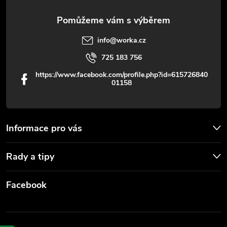
ý
p
info
@
worka.cz
i
725 183 756
s
https://www.facebook.com/profile.php?id=615726840
01158
u
Informace pro vás
Rady a tipy
Facebook