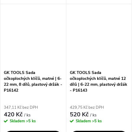
která obsahuje 8 dílů o
sada očkoplochých klíčů v
velikostech 6, 8, 10, 13, 15, 17,
plastovém držáku, které jsou z
19 a 22 mm. Klíče mají jednu
jedné strany ploché otevřené a
stranu...
ze strany...
GK TOOLS Sada
GK TOOLS Sada
očkoplochých klíčů, matné | 6-
očkoplochých klíčů, matné 12
22 mm, 8 dílů, plastový držák -
dílů | 6-22 mm, plastový držák
P16142
- P16143
347,11 Kč bez DPH
429,75 Kč bez DPH
420 Kč
520 Kč
/ ks
/ ks
Skladem
>5 ks
Skladem
>5 ks