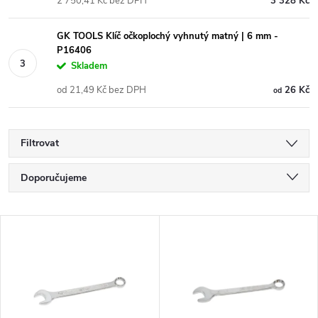
2 750,41 Kč bez DPH
3 328 Kč
GK TOOLS Klíč očkoplochý vyhnutý matný | 6 mm -
P16406
Skladem
od 21,49 Kč bez DPH
26 Kč
od
Filtrovat
Ř
Doporučujeme
a
Nejlevnější
V
Nejdražší
z
ý
Nejprodávanější
e
p
Abecedně