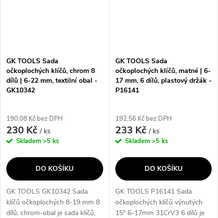
GK TOOLS Sada
GK TOOLS Sada
očkoplochých klíčů, chrom 8
očkoplochých klíčů, matné | 6-
dílů | 6-22 mm, textilní obal -
17 mm, 6 dílů, plastový držák -
GK10342
P16141
190,08 Kč bez DPH
192,56 Kč bez DPH
230 Kč
233 Kč
/ ks
/ ks
Skladem
>5 ks
Skladem
>5 ks
DO KOŠÍKU
DO KOŠÍKU
GK TOOLS GK10342 Sada
GK TOOLS P16141 Sada
klíčů očkoplochých 8-19 mm 8
očkoplochých klíčů výnutých
dílů, chrom-obal je sada klíčů,
15° 6-17mm 31CrV3 6 dílů je