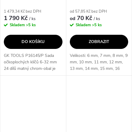
1 479,34 Kč bez DPH
od 57,85 Kč bez DPH
1 790 Kč
70 Kč
od
/ ks
/ ks
Skladem
>5 ks
Skladem
>5 ks
DO KOŠÍKU
ZOBRAZIT
GK TOOLS P16145/P Sada
Velikosti: 6 mm, 7 mm, 8 mm, 9
očkoplochých klíčů 6-32 mm
mm, 10 mm, 11 mm, 12 mm,
24 dílů matný chrom-obal je
13 mm, 14 mm, 15 mm, 16
kompletní sada očkoplochých
mm, 17 mm, 18 mm, 19 mm,
klíčů, která obsahuje 24 dílů o
20 mm, 21 mm, 22 mm, 23
velikostech 6-32 mm. Klíče
mm, 24 mm, 25 mm, 26 mm,
jsou...
27 mm, 28 mm, 29 mm, 30...