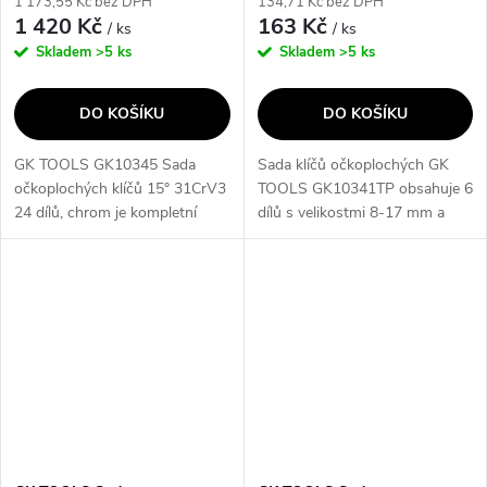
1 173,55 Kč bez DPH
134,71 Kč bez DPH
1 420 Kč
163 Kč
/ ks
/ ks
Skladem
>5 ks
Skladem
>5 ks
DO KOŠÍKU
DO KOŠÍKU
GK TOOLS GK10345 Sada
Sada klíčů očkoplochých GK
očkoplochých klíčů 15° 31CrV3
TOOLS GK10341TP obsahuje 6
24 dílů, chrom je kompletní
dílů s velikostmi 8-17 mm a
sada očkoplochých klíčů, která
plastovým držákem. Klíče mají
obsahuje 24 klíčů o různých
ploché otevřené strany a 12-ti
rozměrech od 6 do 32 mm.
hranná očka, což umožňuje
Klíče jsou...
snadné...