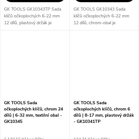
GK TOOLS GK10343TP Sada
GK TOOLS GK10343 Sada
klíčů očkoplochých 6-22 mm
klíčů očkoplochých 6-22 mm
12 dílů, plastový držák je
12 dílů, chrom-obal je
kompletní sada očkoplochých
kompletní sada očkoplochých
klíčů, která obsahuje 12 klíčů o
klíčů, která obsahuje 12 klíčů o
rozměrech 6-22 mm. Klíče mají
rozměrech 6-22 mm. Klíče mají
jednu...
jednu stranu...
GK TOOLS Sada
GK TOOLS Sada
očkoplochých klíčů, chrom 24
očkoplochých klíčů, chrom 6
dílů | 6-32 mm, textilní obal -
dílů | 8-17 mm, plastový držák
GK10345
- GK10341TP