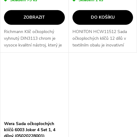
Skladem
>5 ks
Skladem
1 ks
ZOBRAZIT
DO KOŠÍKU
Richmann Klíč očkoplochý
HONITON HCW11512 Sada
vyhnutý DIN3113 chrom je
očkoplochých klíčů 12 dílů v
vysoce kvalitní nástroj, který je
textilním obalu je inovativní
k dispozici v různých
sada klíčů s patentem
velikostech od 34 mm až po 65
HONIDRIVER, který překonává
mm. Jeho hlavní přínos spočívá
hranice běžného klíče. Každá
v...
hrana klíče má...
Wera Sada očkoplochých
klíčů 6003 Joker 4 Set 1, 4
dílný (05020228001)