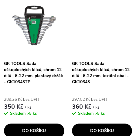
ů
ů
pohodlné použití. S rozsahem
Díky široké škále velikostí od 6
velikostí od...
mm do 32 mm je...
GK TOOLS Sada
GK TOOLS Sada
očkoplochých klíčů, chrom 12
očkoplochých klíčů, chrom 12
dílů | 6-22 mm, plastový držák
dílů | 6-22 mm, textilní obal -
- GK10343TP
GK10343
289,26 Kč bez DPH
297,52 Kč bez DPH
350 Kč
360 Kč
/ ks
/ ks
Skladem
>5 ks
Skladem
>5 ks
DO KOŠÍKU
DO KOŠÍKU