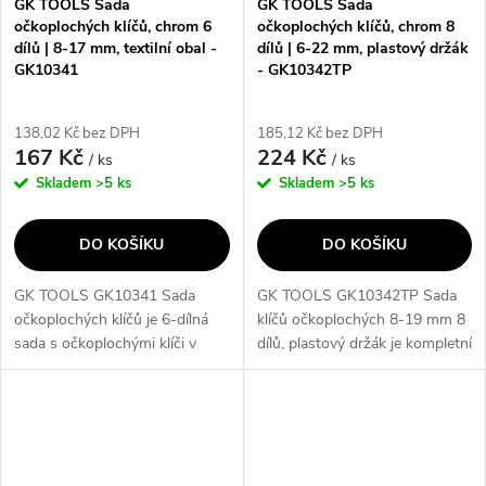
GK TOOLS Sada
GK TOOLS Sada
očkoplochých klíčů, chrom 6
očkoplochých klíčů, chrom 8
dílů | 8-17 mm, textilní obal -
dílů | 6-22 mm, plastový držák
GK10341
- GK10342TP
138,02 Kč bez DPH
185,12 Kč bez DPH
167 Kč
224 Kč
/ ks
/ ks
Skladem
>5 ks
Skladem
>5 ks
DO KOŠÍKU
DO KOŠÍKU
GK TOOLS GK10341 Sada
GK TOOLS GK10342TP Sada
očkoplochých klíčů je 6-dílná
klíčů očkoplochých 8-19 mm 8
sada s očkoplochými klíči v
dílů, plastový držák je kompletní
textilním obalu. Klíče jsou
sada očkoplochých klíčů, která
vyrobeny z kvalitního 31CrV3
obsahuje 8 dílů o velikostech 6,
chromovaného oceli a mají 15°
8, 10, 13, 15, 17, 19 a 22...
úhel. Tato...