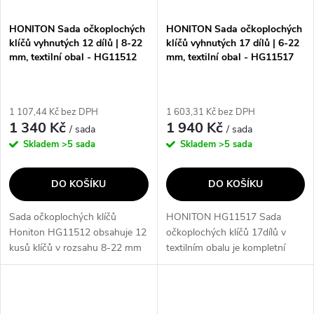
HONITON Sada očkoplochých
HONITON Sada očkoplochých
klíčů vyhnutých 12 dílů | 8-22
klíčů vyhnutých 17 dílů | 6-22
mm, textilní obal - HG11512
mm, textilní obal - HG11517
1 107,44 Kč bez DPH
1 603,31 Kč bez DPH
1 340 Kč
1 940 Kč
/ sada
/ sada
Skladem
>5 sada
Skladem
>5 sada
DO KOŠÍKU
DO KOŠÍKU
Sada očkoplochých klíčů
HONITON HG11517 Sada
Honiton HG11512 obsahuje 12
očkoplochých klíčů 17dílů v
kusů klíčů v rozsahu 8-22 mm
textilním obalu je kompletní
s textilním obalem. Klíče splňují
sada očkoplochých klíčů s
normu DIN 3113 a jsou ideální
velikostmi od 6 do 22 mm,
pro každodenní použití. S
které jsou uloženy v praktickém
touto...
textilním...