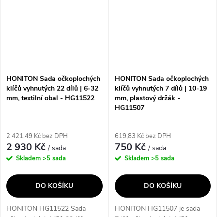
HONITON Sada očkoplochých
HONITON Sada očkoplochých
klíčů vyhnutých 22 dílů | 6-32
klíčů vyhnutých 7 dílů | 10-19
mm, textilní obal - HG11522
mm, plastový držák -
HG11507
2 421,49 Kč bez DPH
619,83 Kč bez DPH
2 930 Kč
750 Kč
/ sada
/ sada
Skladem
>5 sada
Skladem
>5 sada
DO KOŠÍKU
DO KOŠÍKU
HONITON HG11522 Sada
HONITON HG11507 je sada