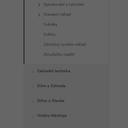
Sponkování a nýtování
Stavební nářadí
l
Svěráky
Svěrky
Záchytný systém nářadí
Zkoušečky napětí
Zahradní technika
í
Dům a Zahrada
Dílna a Stavba
r
Vrtáky-Nástroje