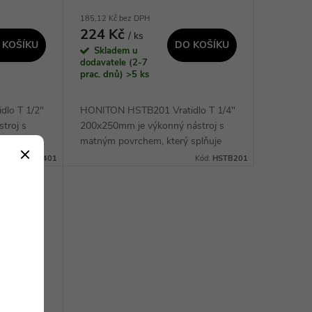
185,12 Kč bez DPH
224 Kč
/ ks
 KOŠÍKU
DO KOŠÍKU
Skladem u
dodavatele (2-7
prac. dnů)
>5 ks
lo T 1/2"
HONITON HSTB201 Vratidlo T 1/4"
stroj s
200x250mm je výkonný nástroj s
splňuje
matným povrchem, který splňuje
lkou
standard DIN 3112. S délkou
Kód:
HSTB401
Kód:
HSTB201
é úkoly a
390mm je ideální pro různé úkoly a
poskytuje zákazníkům...