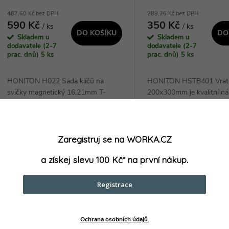
487,60 Kč bez DPH
289,26 Kč bez DPH
590 Kč
350 Kč
/ ks
/ ks
DO KOŠÍKU
DO
Skladem u
Skladem u
dodavatele (2-7
dodavatele (2-7
prac. dnů)
5 ks
prac. dnů)
5 ks
HONITON H022 Sada klíčů na
HONITON HSTB401 Vratid
svíčky magnetický 16,21mm T-
200x300mm je kvalitní ná
úchyt je vynikající volbou pro
matným povrchem, který 
každého, kdo potřebuje kvalitní a
standard DIN 3112. S dé
Kód:
H022
spolehlivé klíče na svíčky. Díky
390mm je ideální pro různ
magnetickému úchytu a...
jeho hlavní přínos...
Zaregistruj se na WORKA.CZ
a získej slevu 100 Kč* na první nákup.
Registrace
Ochrana osobních údajů.