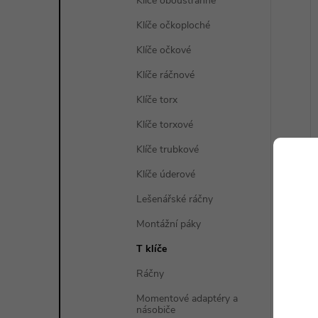
Klíče oboustranné
Klíče očkoploché
Klíče očkové
Klíče ráčnové
Klíče torx
Klíče torxové
Klíče trubkové
Klíče úderové
Lešenářské ráčny
Montážní páky
T klíče
Ráčny
Momentové adaptéry a
násobiče