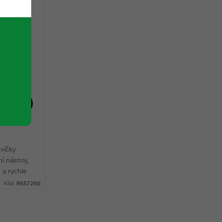
mm -
 KOŠÍKU
víčky
í nástroj,
 a rychle
ozidle.
Kód:
PA57260
rovedení a