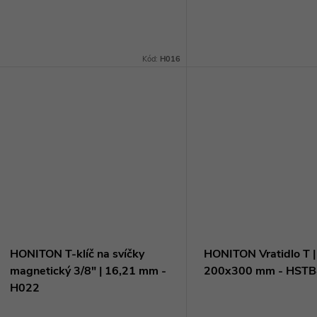
ů
automobilů. Díky magnetickému
výměnu svíček. Díky mag
t
držáku svíčky se nemusíte bát, že
úchytu a velikosti 21mm 
vám spadne do motoru....
a pohodlné...
ů
Kód:
H016
HONITON T-klíč na svíčky
HONITON Vratidlo T | 
magnetický 3/8" | 16,21 mm -
200x300 mm - HST
H022