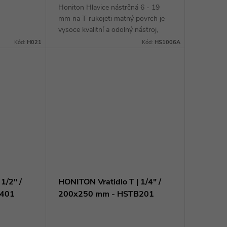
netickému
Honiton Hlavice nástrčná 6 - 19
je snadné
mm na T-rukojeti matný povrch je
vysoce kvalitní a odolný nástroj,
který usnadní práci s matným
Kód:
H021
Kód:
HS1006A
povrchem. Díky svému designu a
širokému rozsahu...
1/2" /
HONITON Vratidlo T | 1/4" /
B401
200x250 mm - HSTB201