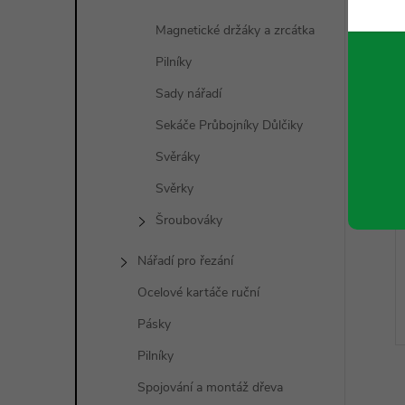
Magnetické držáky a zrcátka
Pilníky
Sady nářadí
Sekáče Průbojníky Důlčiky
Svěráky
Svěrky
Šroubováky
Nářadí pro řezání
Ocelové kartáče ruční
Pásky
Pilníky
Spojování a montáž dřeva