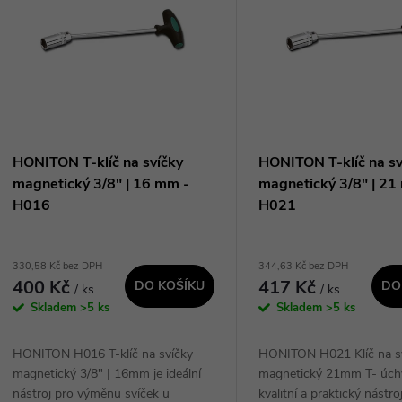
n
p
p
s
r
p
HONITON T-klíč na svíčky
HONITON T-klíč na sv
o
magnetický 3/8" | 16 mm -
magnetický 3/8" | 21
r
H016
H021
d
o
330,58 Kč bez DPH
344,63 Kč bez DPH
u
400 Kč
417 Kč
DO KOŠÍKU
DO
/ ks
/ ks
d
Skladem
>5 ks
Skladem
>5 ks
k
u
HONITON H016 T-klíč na svíčky
HONITON H021 Klíč na s
t
magnetický 3/8" | 16mm je ideální
magnetický 21mm T- úchy
k
nástroj pro výměnu svíček u
kvalitní a praktický nástro