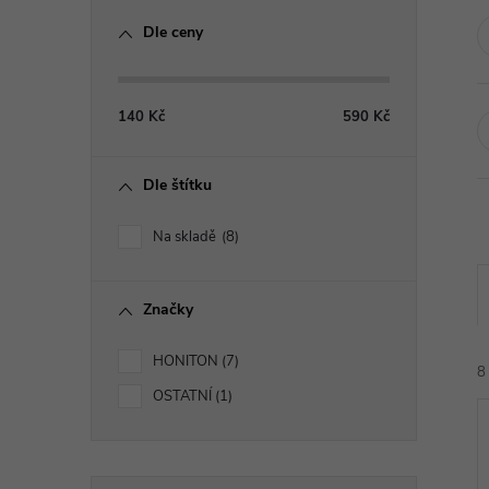
o
Dle ceny
s
t
140
Kč
590
Kč
r
Dle štítku
a
Na skladě
8
n
Značky
n
HONITON
7
í
8
OSTATNÍ
1
p