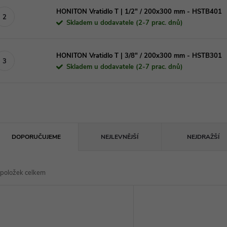
HONITON Vratidlo T | 1/2" / 200x300 mm - HSTB401
Skladem u dodavatele (2-7 prac. dnů)
HONITON Vratidlo T | 3/8" / 200x300 mm - HSTB301
Skladem u dodavatele (2-7 prac. dnů)
Ř
DOPORUČUJEME
NEJLEVNĚJŠÍ
NEJDRAŽŠÍ
a
položek celkem
z
V
e
ý