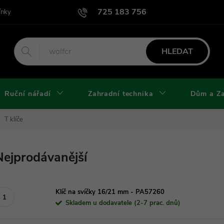
725 183 756
ínky
Podmínky užití webu
Podmínky ochrany osobních údajů a cook
HLEDAT
Ruční nářadí
Zahradní technika
Dům a Z
T klíče
Nejprodávanější
Klíč na svíčky 16/21 mm - PA57260
Skladem u dodavatele (2-7 prac. dnů)