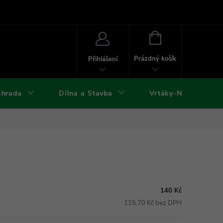
ies
Kontakty
Doprava a platba
Formuláře ke stažení
NÁKUPNÍ
KOŠÍK
Prázdný košík
Přihlášení
ahrada
Dílna a Stavba
Vrtáky-Nástroje
140 Kč
115,70 Kč bez DPH