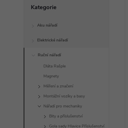
a
Přeskočit
Kategorie
kategorie
n
í
i
e
Aku nářadí
l
Elektrické nářadí
Ruční nářadí
Dláta Rašple
Magnety
Měření a značení
Montážní vozíky a basy
Nářadí pro mechaniky
Bity a příslušenství
Gola sady Hlavice Příslušenství