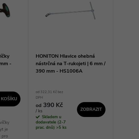
íčky
HONITON Hlavice ohebná
 mm -
nástrčná na T-rukojeti | 6 mm /
390 mm - HS1006A
od 322,31 Kč bez
DPH
 KOŠÍKU
390 Kč
od
ZOBRAZIT
/ ks
Skladem u
víčky
dodavatele (2-7
prac. dnů)
>5 ks
t je
j pro