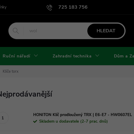
725 183 756
ínky
Podmínky užití webu
Podmínky ochrany osobních údajů a cook
HLEDAT
Ruční nářadí
Zahradní technika
Dům a Z
Klíče torx
Nejprodávanější
HONITON Klíč prodloužený TRX | E6-E7 - HW0607EL
Skladem u dodavatele (2-7 prac. dnů)