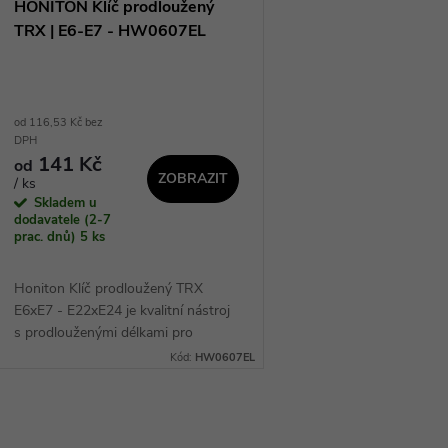
p
HONITON Klíč prodloužený
o
TRX | E6-E7 - HW0607EL
r
d
o
od 116,53 Kč bez
u
DPH
d
141 Kč
od
k
ZOBRAZIT
/ ks
u
Skladem u
dodavatele (2-7
t
prac. dnů)
5 ks
k
ů
Honiton Klíč prodloužený TRX
t
E6xE7 - E22xE24 je kvalitní nástroj
s prodlouženými délkami pro
ů
snadnou manipulaci. Nabízí šest
Kód:
HW0607EL
různých velikostí klíčů s délkami od
200 mm až po...
O