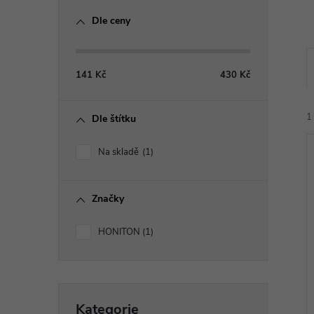
o
Dle ceny
s
t
141
Kč
430
Kč
r
1
Dle štítku
a
Na skladě
1
n
Značky
n
í
HONITON
1
í
i
p
Přeskočit
Kategorie
kategorie