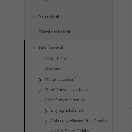
a
n
Aku nářadí
e
Elektrické nářadí
l
Ruční nářadí
Dláta Rašple
Magnety
Měření a značení
Montážní vozíky a basy
Nářadí pro mechaniky
Bity a příslušenství
Gola sady Hlavice Příslušenství
Kladiva Palice Paličky