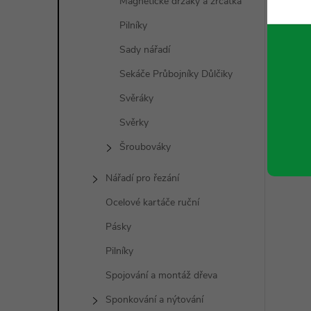
Magnetické držáky a zrcátka
Pilníky
Sady nářadí
Sekáče Průbojníky Důlčiky
Svěráky
Svěrky
Šroubováky
Nářadí pro řezání
Ocelové kartáče ruční
Pásky
Pilníky
Spojování a montáž dřeva
Sponkování a nýtování