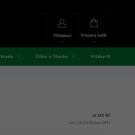
ies
Kontakty
Doprava a platba
Formuláře ke stažení
NÁKUPNÍ
KOŠÍK
Prázdný košík
Přihlášení
ahrada
Dílna a Stavba
Vrtáky-Nástroje
141 Kč
od
od 116,53 Kč bez DPH