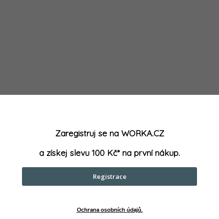
y
v
ý
p
s
u
Zaregistruj se na WORKA.CZ
a získej slevu 100 Kč* na první nákup.
Registrace
Ochrana osobních údajů.