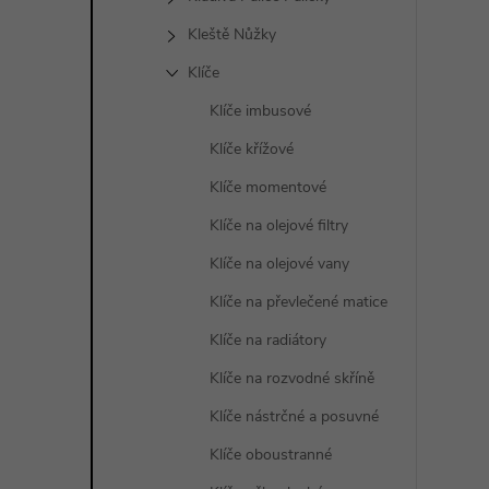
Kleště Nůžky
l
Klíče
Klíče imbusové
Klíče křížové
Klíče momentové
Klíče na olejové filtry
Klíče na olejové vany
í
Klíče na převlečené matice
Klíče na radiátory
r
Klíče na rozvodné skříně
Klíče nástrčné a posuvné
Klíče oboustranné