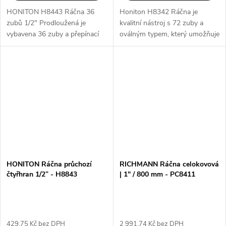
HONITON H8443 Ráčna 36
Honiton H8342 Ráčna je
zubů 1/2" Prodloužená je
kvalitní nástroj s 72 zuby a
vybavena 36 zuby a přepínací
oválným typem, který umožňuje
páčkou pro snadné a pohodlné
snadné a rychlé utahování
použití. Pogumovaná rukojeť
šroubů a matic. S délkou
zajišťuje pevný a protiskluzový
250mm je ideální pro práci na
úchop,...
těžko...
HONITON Ráčna průchozí
RICHMANN Ráčna celokovová
čtyřhran 1/2” - H8843
| 1" / 800 mm - PC8411
429,75 Kč bez DPH
2 991,74 Kč bez DPH