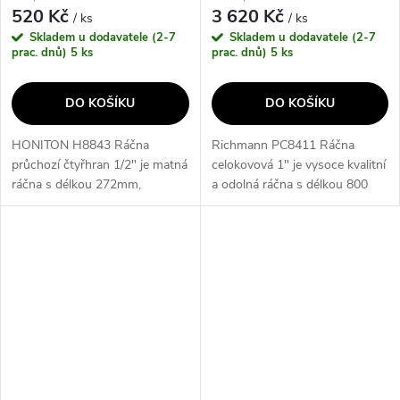
520 Kč
3 620 Kč
/ ks
/ ks
Skladem u dodavatele (2-7
Skladem u dodavatele (2-7
prac. dnů)
5 ks
prac. dnů)
5 ks
DO KOŠÍKU
DO KOŠÍKU
HONITON H8843 Ráčna
Richmann PC8411 Ráčna
průchozí čtyřhran 1/2" je matná
celokovová 1" je vysoce kvalitní
ráčna s délkou 272mm,
a odolná ráčna s délkou 800
splňující normu DIN 3122.
mm, která je ideální pro
Tento produkt je ideální pro
profesionální použití. Je
profesionální i domácí použití
vyrobena z celokovové
díky své...
konstrukce, což...