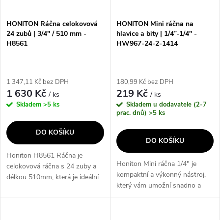
í
s
p
HONITON Ráčna celokovová
HONITON Mini ráčna na
24 zubů | 3/4" / 510 mm -
hlavice a bity | 1/4”-1/4" -
p
H8561
HW967-24-2-1414
r
r
o
1 347,11 Kč bez DPH
180,99 Kč bez DPH
o
1 630 Kč
219 Kč
/ ks
/ ks
d
Skladem
>5 ks
Skladem u dodavatele (2-7
d
prac. dnů)
>5 ks
u
DO KOŠÍKU
u
DO KOŠÍKU
k
Honiton H8561 Ráčna je
k
Honiton Mini ráčna 1/4" je
celokovová ráčna s 24 zuby a
t
kompaktní a výkonný nástroj,
délkou 510mm, která je ideální
t
který vám umožní snadno a
pro profesionální použití. Tato
ů
rychle utahovat a povolovat
ráčna je vybavena 3/4" hrdlem,
ů
šrouby a matice. Díky svému
což umožňuje snadné a
malému rozměru je ideální pro