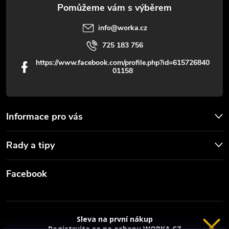
v
info
@
worka.cz
ý
725 183 756
p
https://www.facebook.com/profile.php?id=615726840
01158
i
s
u
Informace pro vás
Rady a tipy
Facebook
Sleva na první nákup
Registrujte se na eshopu WORKA.CZ