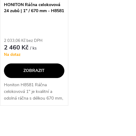
HONITON Ráčna celokovová
24 zubů | 1" / 670 mm - H8581
2 033,06 Kč bez DPH
2 460 Kč
/ ks
Na dotaz
ZOBRAZIT
Honiton H8581 Ráčna
celokovová 1" je kvalitní a
odolná ráčna s délkou 670 mm,
která je ideální pro profesionální
použití. Díky svému
celokovovému provedení je
O
velmi pevná a...
v