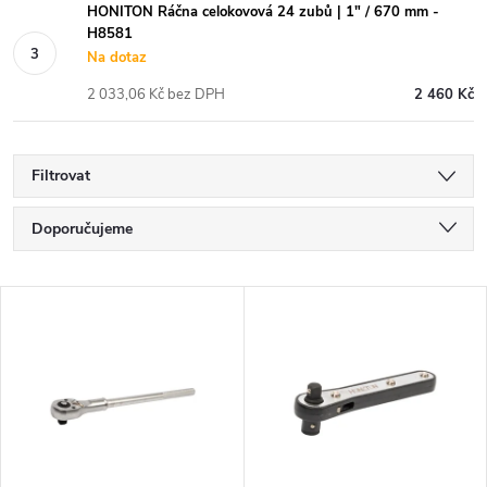
HONITON Ráčna celokovová 24 zubů | 1" / 670 mm -
H8581
Na dotaz
2 033,06 Kč bez DPH
2 460 Kč
Filtrovat
Ř
Doporučujeme
a
Nejlevnější
V
Nejdražší
z
ý
Nejprodávanější
e
p
Abecedně
n
i