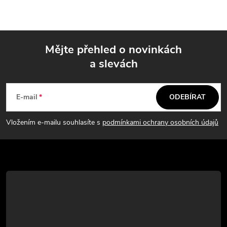
l
á
Mějte přehled o novinkách
d
a slevách
Z
a
á
c
E-mail
ODEBÍRAT
p
í
Vložením e-mailu souhlasíte s
podmínkami ochrany osobních údajů
p
a
r
t
v
í
k
y