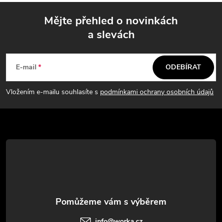
Mějte přehled o novinkách
a slevách
Z
á
E-mail
ODEBÍRAT
p
Vložením e-mailu souhlasíte s
podmínkami ochrany osobních údajů
a
t
í
info
@
worka.cz