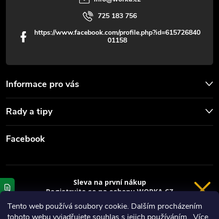
725 183 756
https://www.facebook.com/profile.php?id=615726840
01158
Informace pro vás
Rady a tipy
Facebook
Sleva na první nákup
Registrujte se na eshopu WORKA.CZ
VRÁCENÍ 14 DNÍ
a
sleva 100 Kč*
na nákup je Vaše.
Tento web používá soubory cookie. Dalším procházením
tohoto webu vyjadřujete souhlas s jejich používáním.. Více