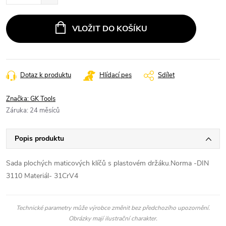
VLOŽIT DO KOŠÍKU
Dotaz k produktu
Hlídací pes
Sdílet
Značka:
GK Tools
Záruka
:
24 měsíců
Popis produktu
Sada plochých maticových klíčů s plastovém držáku.Norma -DIN
3110 Materiál- 31CrV4
Technické parametry může výrobce změnit bez předchozího upozornění.
Obrázky mají ilustrační charakter.