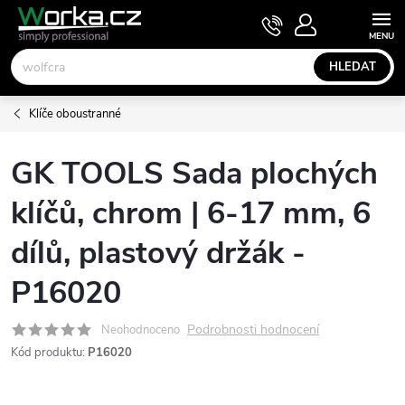
Přejít
NÁKUPNÍ
KOŠÍK
na
obsah
HLEDAT
Klíče oboustranné
GK TOOLS Sada plochých
klíčů, chrom | 6-17 mm, 6
dílů, plastový držák -
P16020
Podrobnosti hodnocení
Neohodnoceno
Kód produktu:
P16020