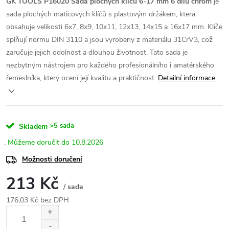
GK TOOLS P16020 Sada plochých klíčů 6-17 mm 6 dílů chrom
je
sada plochých maticových klíčů s plastovým držákem, která
obsahuje velikosti 6x7, 8x9, 10x11, 12x13, 14x15 a 16x17 mm. Klíče
splňují normu DIN 3110 a jsou vyrobeny z materiálu 31CrV3, což
zaručuje jejich odolnost a dlouhou životnost. Tato sada je
nezbytným nástrojem pro každého profesionálního i amatérského
řemeslníka, který ocení její kvalitu a praktičnost.
Detailní informace
>5 sada
Skladem
10.8.2026
Možnosti doručení
213 Kč
/ sada
176,03 Kč bez DPH
Měrná
cena: