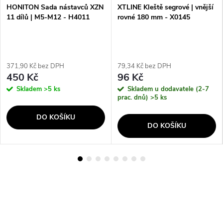
HONITON Sada nástavců XZN
XTLINE Kleště segrové | vnější
11 dílů | M5-M12 - H4011
rovné 180 mm - X0145
371,90 Kč bez DPH
79,34 Kč bez DPH
450 Kč
96 Kč
Skladem
>5 ks
Skladem u dodavatele (2-7
prac. dnů)
>5 ks
DO KOŠÍKU
DO KOŠÍKU