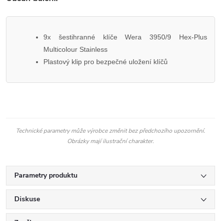
9x šestihranné klíče Wera 3950/9 Hex-Plus
Multicolour Stainless
Plastový klip pro bezpečné uložení klíčů
Technické parametry může výrobce změnit bez předchozího upozornění.
Obrázky mají ilustrační charakter.
Parametry produktu
Diskuse