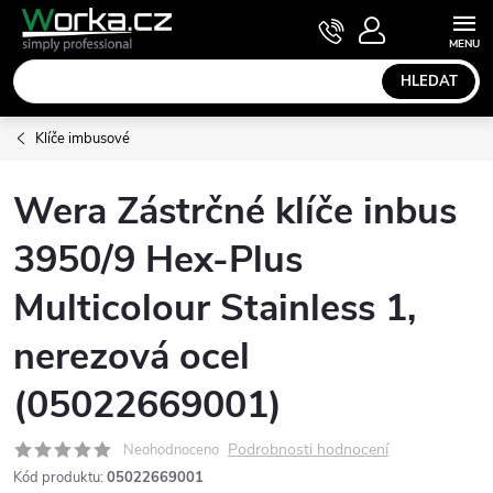
Přejít
NÁKUPNÍ
KOŠÍK
na
obsah
HLEDAT
Klíče imbusové
Wera Zástrčné klíče inbus
3950/9 Hex-Plus
Multicolour Stainless 1,
nerezová ocel
(05022669001)
Podrobnosti hodnocení
Neohodnoceno
Kód produktu:
05022669001