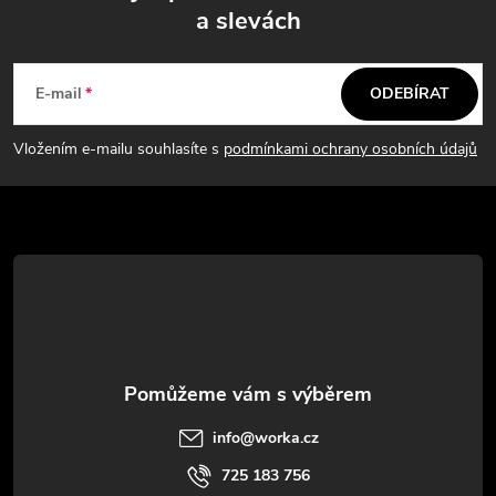
a slevách
Z
á
E-mail
ODEBÍRAT
p
Vložením e-mailu souhlasíte s
podmínkami ochrany osobních údajů
a
t
í
info
@
worka.cz
725 183 756