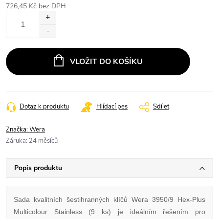
726,45 Kč bez DPH
Měrná
cena:
VLOŽIT DO KOŠÍKU
Dotaz k produktu
Hlídací pes
Sdílet
Značka:
Wera
Záruka
:
24 měsíců
Popis produktu
Sada kvalitních šestihranných klíčů Wera 3950/9 Hex-Plus
Multicolour Stainless (9 ks) je ideálním řešením pro