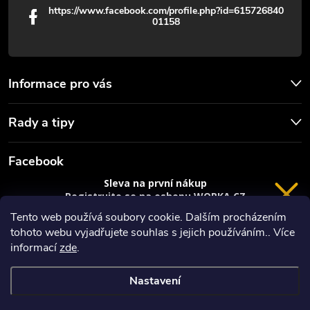
https://www.facebook.com/profile.php?id=615726840
01158
Informace pro vás
Rady a tipy
Facebook
Sleva na první nákup
Registrujte se na eshopu WORKA.CZ
VRÁCENÍ 14 DNÍ
a
sleva 100 Kč*
na nákup je Vaše.
Tento web používá soubory cookie. Dalším procházením
tohoto webu vyjadřujete souhlas s jejich používáním.. Více
Registrace
informací
zde
.
*platí při nákupu nad 3000 Kč
Nastavení
Copyright 2026
Worka.cz - Vše pro práci a řemeslo
. Všechna práva
Privacy policy
vyhrazena.