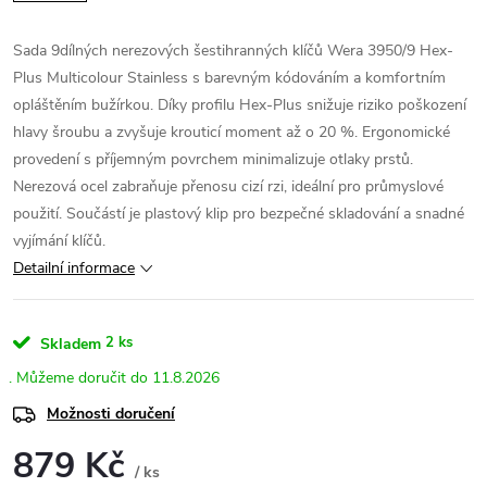
Sada 9dílných nerezových šestihranných klíčů Wera 3950/9 Hex-
Plus Multicolour Stainless s barevným kódováním a komfortním
opláštěním bužírkou. Díky profilu Hex-Plus snižuje riziko poškození
hlavy šroubu a zvyšuje krouticí moment až o 20 %. Ergonomické
provedení s příjemným povrchem minimalizuje otlaky prstů.
Nerezová ocel zabraňuje přenosu cizí rzi, ideální pro průmyslové
použití. Součástí je plastový klip pro bezpečné skladování a snadné
vyjímání klíčů.
Detailní informace
2 ks
Skladem
11.8.2026
Možnosti doručení
879 Kč
/ ks