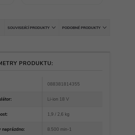
SOUVISEJÍCÍ PRODUKTY
PODOBNÉ PRODUKTY
METRY PRODUKTU:
088381814355
látor
:
Li-ion 18 V
ost
:
1,9 / 2,6 kg
y naprázdno
:
8.500 min-1