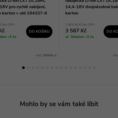
ečka Li-ion LXT DC18RC
nabíječka Li-ion LXT DC1
18V pro rychlé nabíjení,
14,4-18V dvojnásobná bal
o karton = old 194337-6
karton
Kč bez DPH
2 964,46 Kč bez DPH
Kč
3 587 Kč
DO KOŠÍKU
DO KO
adem
>5 ks
Skladem
>5 ks
Kód:
195584-2
Kó