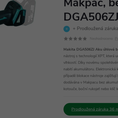
Makpac, be
DGA506Z
+ Prodloužená záruka
P
Neohodnoceno
Makita DGA506ZJ Aku úhlová b
nástroj s technologií XPT, která
vlhkostí. Díky novému spolehliv
nabití akumulátoru. Elektronická k
případě blokace nástroje zajišťují
dodávána v Makpacu bez akumuláto
kotouče, boční rukojeť nebo klíč 
Prodloužená záruka 36 m