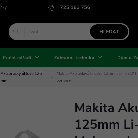
725 183 756
ínky
Podmínky užití webu
Podmínky ochrany osobních údajů a cook
HLEDAT
Ruční nářadí
Zahradní technika
Dům a Z
Aku brusky úhlové 125
Makita Aku úhlová bruska 125mm Li-ion LXT
mm
výrobce
Makita Ak
125mm Li-