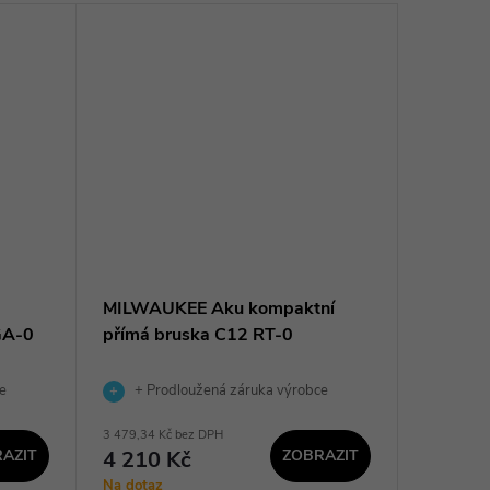
MILWAUKEE Aku kompaktní
XTLINE 
GA-0
přímá bruska C12 RT-0
- XT10
e
+ Prodloužená záruka výrobce
3 479,34 Kč bez DPH
1 628,10 K
AZIT
4 210 Kč
ZOBRAZIT
1 970
Na dotaz
Sklad