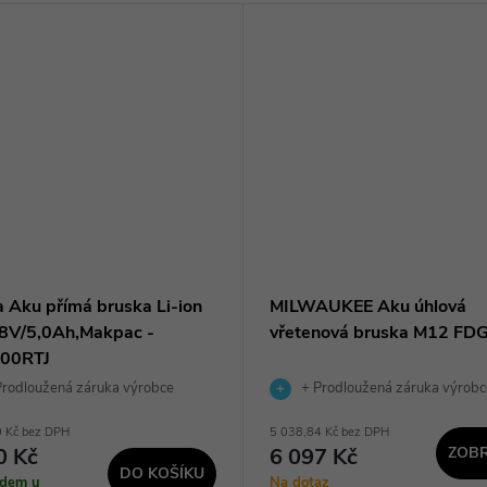
a Aku přímá bruska Li-ion
MILWAUKEE Aku úhlová
8V/5,0Ah,Makpac -
vřetenová bruska M12 FD
00RTJ
rodloužená záruka výrobce
+ Prodloužená záruka výrobc
0 Kč bez DPH
5 038,84 Kč bez DPH
0 Kč
6 097 Kč
ZOBR
DO KOŠÍKU
adem u
Na dotaz