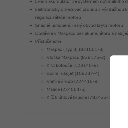
Li-ion akumulátor se systémem optimálního
Elektronický omezovač proudu s výstražnou k
regulací zátěže motoru
Snadné uchopení, malý obvod krytu motoru
Dodávka v Makpacu bez akumulátoru a nabíje
Příslušenství
Makpac (Typ 3) (821551-8)
Vložka Makpacu (838175-3)
Kryt kotouče (123145-8)
Boční rukojeť (158237-4)
Vnitřní šroub (224415-9)
Matice (224554-5)
Klíč k úhlové brusce (782423-1)
Technické 