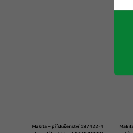
K to
vý
Makita – příslušenství 197422-4
Makit