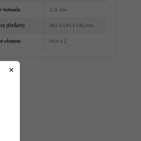
r kotouče
:
125 mm
ry (DxŠxV)
:
362 x 140 x 145 mm
st vřetene
:
M14 x 2
 charakter.