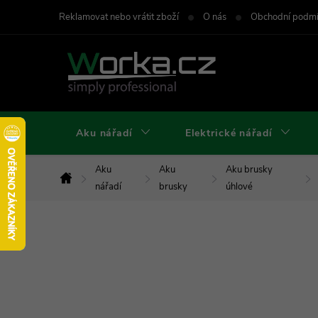
Přejít
Reklamovat nebo vrátit zboží
O nás
Obchodní podm
na
obsah
Aku nářadí
Elektrické nářadí
Aku
Aku
Aku brusky
Domů
nářadí
brusky
úhlové