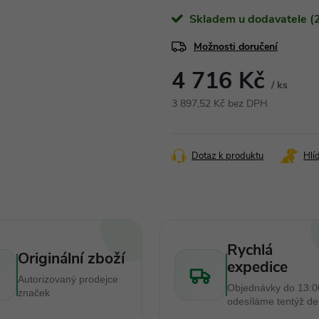
Skladem u dodavatele (2
Možnosti doručení
4 716 Kč
/ ks
3 897,52 Kč bez DPH
Měrná
cena:
Dotaz k produktu
Hlí
Rychlá
Originální zboží
expedice
Autorizovaný prodejce
Objednávky do 13:0
značek
odesíláme tentýž d