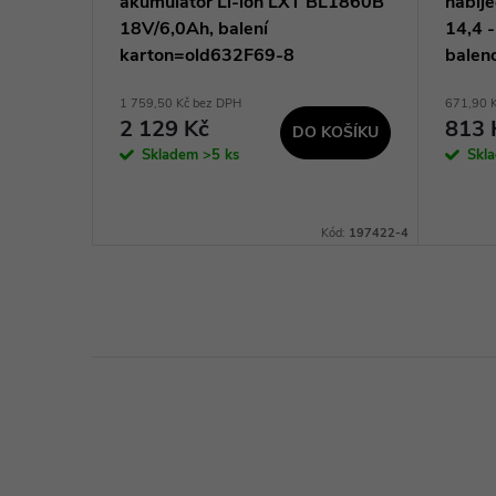
5x22,2
akumulátor Li-ion LXT BL1860B
nabíj
18V/6,0Ah, balení
14,4 -
karton=old632F69-8
balen
1 759,50 Kč bez DPH
671,90 
2 129 Kč
813 
KOŠÍKU
DO KOŠÍKU
Skladem
>5 ks
Skl
Kód:
HBD125
Kód:
197422-4