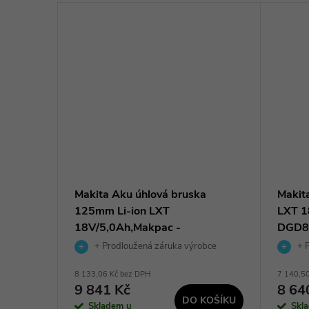
 125cm
Makita Aku úhlová bruska
Makit
30DB -
125mm Li-ion LXT
LXT 1
18V/5,0Ah,Makpac -
DGD8
DGA506RTJ
+ Prodloužená záruka výrobce
+ P
8 133,06 Kč bez DPH
7 140,5
9 841 Kč
8 64
KOŠÍKU
DO KOŠÍKU
Skladem u
Skl