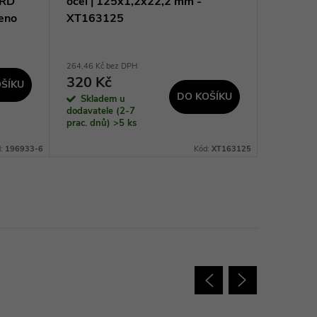
8RD
ocel | 125x1,2x22,2 mm -
125x22
eno
XT163125
264,46 Kč bez DPH
88,43 Kč b
320 Kč
107 K
ŠÍKU
DO KOŠÍKU
Skladem u
Sklad
dodavatele (2-7
dodavatel
prac. dnů)
>5 ks
prac. dnů
d:
196933-6
Kód:
XT163125