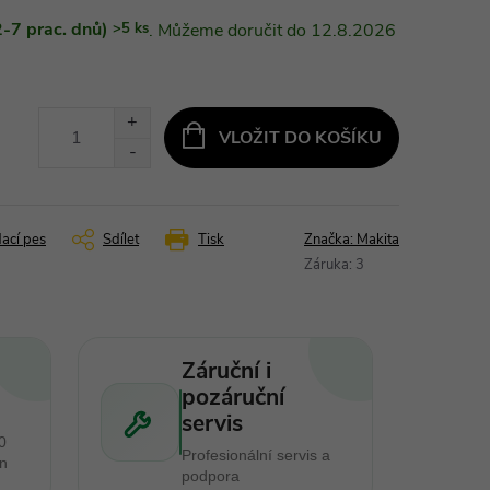
-7 prac. dnů)
>5 ks
12.8.2026
VLOŽIT DO KOŠÍKU
dací pes
Sdílet
Tisk
Značka:
Makita
Záruka
:
3
Záruční i
pozáruční
servis
0
Profesionální servis a
en
podpora