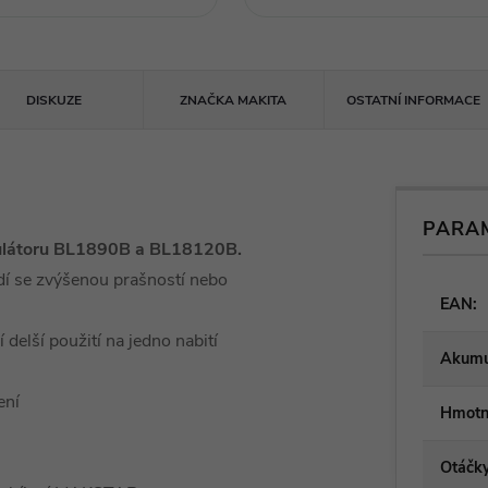
DISKUZE
ZNAČKA
MAKITA
OSTATNÍ INFORMACE
PARA
umulátoru BL1890B a BL18120B.
dí se zvýšenou prašností nebo
EAN
:
delší použití na jedno nabití
Akumu
ení
Hmotn
Otáčk