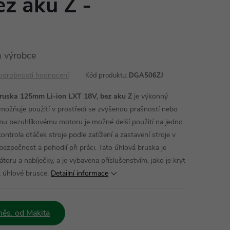
z aku Z -
J
 výrobce
odrobnosti hodnocení
Kód produktu:
DGA506ZJ
ruska 125mm Li-ion LXT 18V, bez aku Z
je výkonný
 umožňuje použití v prostředí se zvýšenou prašností nebo
ému bezuhlíkovému motoru je možné delší použití na jedno
ontrola otáček stroje podle zatížení a zastavení stroje v
 bezpečnost a pohodlí při práci. Tato úhlová bruska je
ru a nabíječky, a je vybavena příslušenstvím, jako je kryt
k úhlové brusce.
Detailní informace
ěs. od Makita