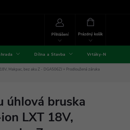
ies
Kontakty
Doprava a platba
Formuláře ke stažení
NÁKUPNÍ
KOŠÍK
Prázdný košík
Přihlášení
ahrada
Dílna a Stavba
Vrtáky-Nástroje
 18V, Makpac, bez aku Z - DGA506ZJ
+ Prodloužená záruka
u úhlová bruska
ion LXT 18V,