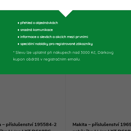
♦ přehled o objednávkách
muto produktu doporučujeme ještě dok
♦ snadná komunikace
♦ informace o slevách a akcích mezi prvními
♦ speciální nabídky pro registrované zákazníky
* Slevu lze uplatnit při nákupech nad 3000 Kč, Dárkový
kupon obdržíš v registračním emailu.
a – příslušenství 195584-2
Makita – příslušenství 19