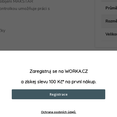
 dobíjení MAKSTAR
Průmě
ontrolkou umožňuje práci s
Rozmě
čky
Veliko
Zaregistruj se na WORKA.CZ
a získej slevu 100 Kč* na první nákup.
Registrace
parametry může výrobce změnit bez předchozího upozornění. Obrázky mají ilustrační
Ochrana osobních údajů.