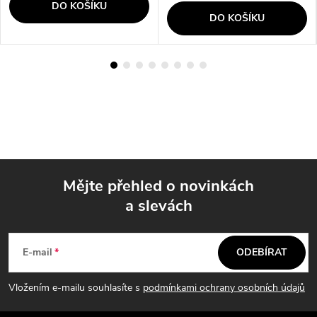
DO KOŠÍKU
DO KOŠÍKU
Mějte přehled o novinkách
a slevách
Z
á
E-mail
ODEBÍRAT
p
Vložením e-mailu souhlasíte s
podmínkami ochrany osobních údajů