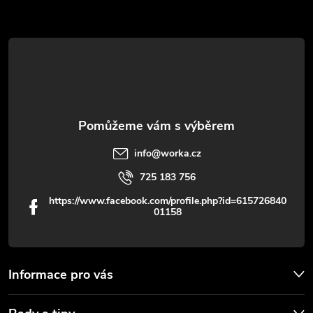
a
t
í
info
@
worka.cz
725 183 756
https://www.facebook.com/profile.php?id=615726840
01158
Informace pro vás