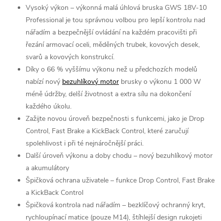
Vysoký výkon – výkonná malá úhlová bruska GWS 18V-10
Professional je tou správnou volbou pro lepší kontrolu nad
nářadím a bezpečnější ovládání na každém pracovišti při
řezání armovací oceli, měděných trubek, kovových desek,
svarů a kovových konstrukcí.
Díky o 66 % vyššímu výkonu než u předchozích modelů
nabízí nový
bezuhlíkový motor
brusky o výkonu 1 000 W
méně údržby, delší životnost a extra sílu na dokončení
každého úkolu.
Zažijte novou úroveň bezpečnosti s funkcemi, jako je Drop
Control, Fast Brake a KickBack Control, které zaručují
spolehlivost i při té nejnáročnější práci.
Další úroveň výkonu a doby chodu – nový bezuhlíkový motor
a akumulátory
Špičková ochrana uživatele – funkce Drop Control, Fast Brake
a KickBack Control
Špičková kontrola nad nářadím – bezklíčový ochranný kryt,
rychloupínací matice (pouze M14), štíhlejší design rukojeti