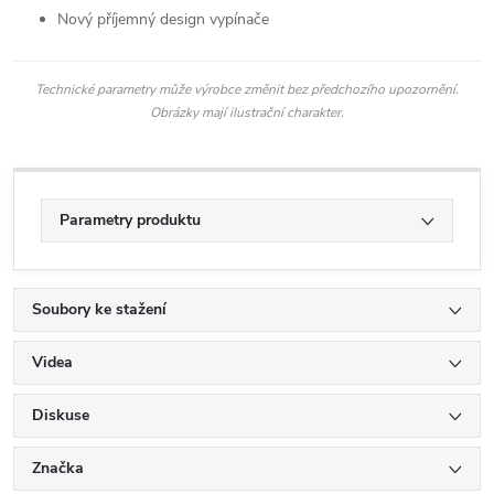
Nový příjemný design vypínače
Technické parametry může výrobce změnit bez předchozího upozornění.
Obrázky mají ilustrační charakter.
Parametry produktu
Soubory ke stažení
Videa
Diskuse
Značka