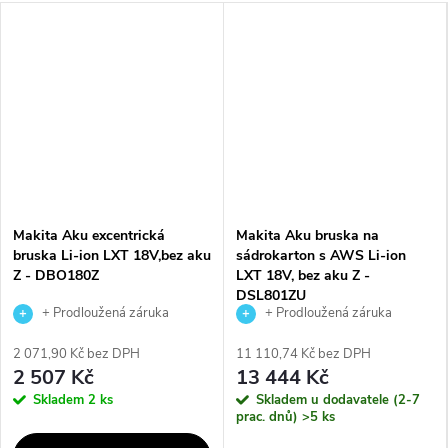
Makita Aku excentrická
Makita Aku bruska na
bruska Li-ion LXT 18V,bez aku
sádrokarton s AWS Li-ion
Z - DBO180Z
LXT 18V, bez aku Z -
DSL801ZU
+ Prodloužená záruka
+ Prodloužená záruka
výrobce
výrobce
2 071,90 Kč bez DPH
11 110,74 Kč bez DPH
2 507 Kč
13 444 Kč
Skladem
2 ks
Skladem u dodavatele (2-7
prac. dnů)
>5 ks