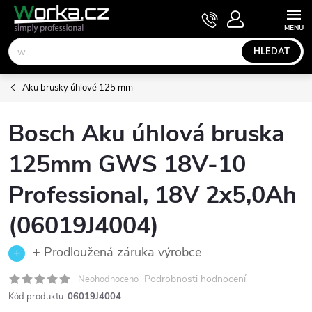
Přejít
NÁKUPNÍ
KOŠÍK
na
obsah
HLEDAT
Aku brusky úhlové 125 mm
Bosch Aku úhlová bruska
125mm GWS 18V-10
Professional, 18V 2x5,0Ah
(06019J4004)
+ Prodloužená záruka výrobce
Podrobnosti hodnocení
Neohodnoceno
Kód produktu:
06019J4004