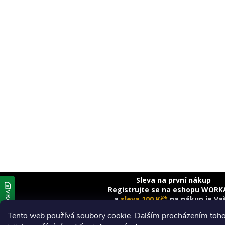
Sleva na první nákup
Registrujte se na eshopu WORK
VRÁCENÍ 14 DNÍ
a
sleva 100 Kč*
na nákup je Va
Tento web používá soubory cookie. Dalším procházením toho
Registrace