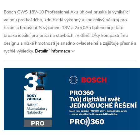
Bosch GWS 18V-10 Professional Aku úhlová bruska je vynikající
volbou pro každého, kdo hledá výkonný a spolehlivý nástroj pro
řezání a broušení. S výkonem 18V a 2x5,0Ah bateriemi je tato
bruska ideální pro práci na stavbách i v dílně. Díky kompaktnímu
designu a nízké hmotnosti je snadno ovladatelná a zajišťuje přesné a
rychlé výsledky.
Detailní informace