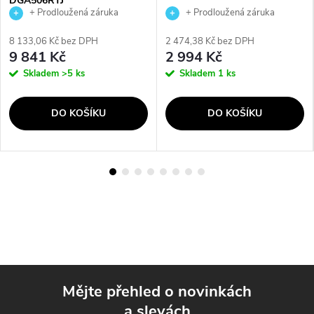
DGA506RTJ
+ Prodloužená záruka
+ Prodloužená záruka
výrobce
výrobce
8 133,06 Kč bez DPH
2 474,38 Kč bez DPH
9 841 Kč
2 994 Kč
Skladem
>5 ks
Skladem
1 ks
DO KOŠÍKU
DO KOŠÍKU
Mějte přehled o novinkách
a slevách