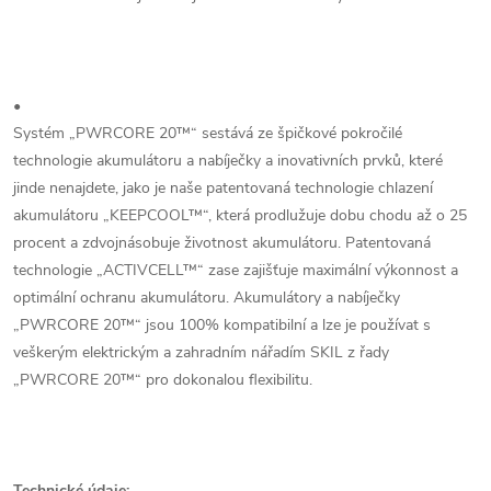
•
Systém „PWRCORE 20™“ sestává ze špičkové pokročilé
technologie akumulátoru a nabíječky a inovativních prvků, které
jinde nenajdete, jako je naše patentovaná technologie chlazení
akumulátoru „KEEPCOOL™“, která prodlužuje dobu chodu až o 25
procent a zdvojnásobuje životnost akumulátoru. Patentovaná
technologie „ACTIVCELL™“ zase zajišťuje maximální výkonnost a
optimální ochranu akumulátoru. Akumulátory a nabíječky
„PWRCORE 20™“ jsou 100% kompatibilní a lze je používat s
veškerým elektrickým a zahradním nářadím SKIL z řady
„PWRCORE 20™“ pro dokonalou flexibilitu.
Technické údaje: