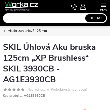
Přejít
NÁKUPNÍ
KOŠÍK
na
obsah
HLEDAT
Aku brusky úhlové 125 mm
SKIL Úhlová Aku bruska
125cm „XP Brushless“
SKIL 3930CB -
AG1E3930CB
Podrobnosti hodnocení
Neohodnoceno
Kód produktu:
AG1E3930CB