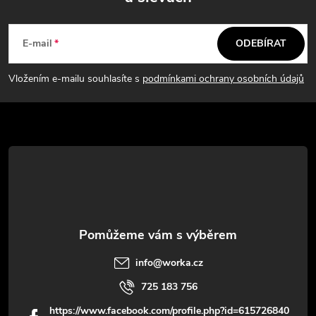
Z
á
E-mail
ODEBÍRAT
p
Vložením e-mailu souhlasíte s
podmínkami ochrany osobních údajů
a
t
í
info
@
worka.cz
725 183 756
https://www.facebook.com/profile.php?id=615726840