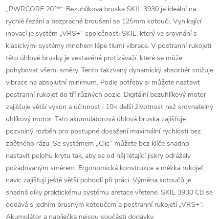
„PWRCORE 20™“. Bezuhlíková bruska SKIL 3930 je ideální na
rychlé řezání a bezpracné broušení se 125mm kotouči. Vynikající
inovací je systém „VRS+“ společnosti SKIL, který ve srovnání s
klasickými systémy mnohem lépe tlumí vibrace. V postranní rukojeti
této úhlové brusky je vestavěné protizávaží, které se může
pohybovat všemi směry. Tento takzvaný dynamický absorbér snižuje
vibrace na absolutní minimum. Podle potřeby si můžete nastavit
postranní rukojeť do tří různých pozic. Digitální bezuhlíkový motor
zajišťuje větší výkon a účinnost i 10× delší životnost než srovnatelný
uhlíkový motor. Tato akumulátorová úhlová bruska zajišťuje
pozvolný rozběh pro postupné dosažení maximální rychlosti bez
zpětného rázu. Se systémem „Clic“ můžete bez klíče snadno
nastavit polohu krytu tak, aby se od něj létající jiskry odrážely
požadovaným směrem. Ergonomická konstrukce a měkká rukojeť
navíc zajišťují ještě větší pohodlí při práci. Výměna kotoučů je
snadná díky praktickému systému aretace vřetene. SKIL 3930 CB se
dodává s jedním brusným kotoučem a postranní rukojetí „VRS+“.
Akumulátor a nabíječka nejsou součástí dodávky.