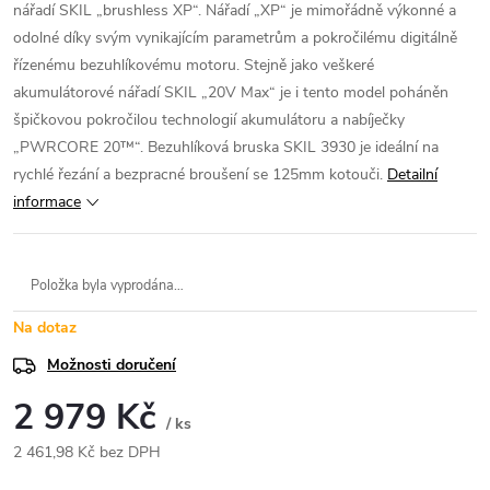
nářadí SKIL „brushless XP“. Nářadí „XP“ je mimořádně výkonné a
odolné díky svým vynikajícím parametrům a pokročilému digitálně
řízenému bezuhlíkovému motoru. Stejně jako veškeré
akumulátorové nářadí SKIL „20V Max“ je i tento model poháněn
špičkovou pokročilou technologií akumulátoru a nabíječky
„PWRCORE 20™“. Bezuhlíková bruska SKIL 3930 je ideální na
rychlé řezání a bezpracné broušení se 125mm kotouči.
Detailní
informace
Položka byla vyprodána…
Na dotaz
Možnosti doručení
2 979 Kč
/ ks
2 461,98 Kč bez DPH
Měrná