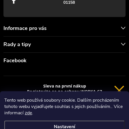
01158
Informace pro vás
Rady a tipy
Facebook
Sleva na první nákup
Registrujte se na eshopu WORKA.CZ
VRÁCENÍ 14 DNÍ
a
sleva 100 Kč*
na nákup je Vaše.
Tento web používá soubory cookie. Dalším procházením
tohoto webu vyjadřujete souhlas s jejich používáním.. Více
Registrace
Copyright 2026
Worka.cz - Vše pro práci a řemeslo
. Všechna práva
informací
zde
.
vyhrazena.
*platí při nákupu nad 3000 Kč
Nastavení
Privacy policy
Vytvořil Shoptet