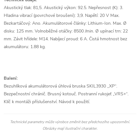
Akustický tlak: 81,5. Akustický výkon: 92.5. Nepřesnost (K): 3.
Hladina vibrací (povrchové broušení): 3,9. Napětí: 20 V Max.
Bezkartáčový: Ano. Akumulátorové články: Lithium-Ion. Max. Ø
disku: 125 mm. Volnoběžné otáčky: 8500 /min. Ø upínací trn: 22
mm. Závit hřídele: M14. Nabíjecí proud: 6 A. Čistá hmotnost bez
akumulátoru: 1.88 kg.
Balení:
Bezuhlíková akumulátorová úhlová bruska SKIL3930 „XP“.
Bezpečnostní chránič. Brusný kotouč. Postranní rukojeť „VRS+“.
Klíč k montáži příslušenství. Návod k použití.
Technické parametry může výrobce změnit bez předchozího upozornění.
Obrázky mají ilustrační charakter.