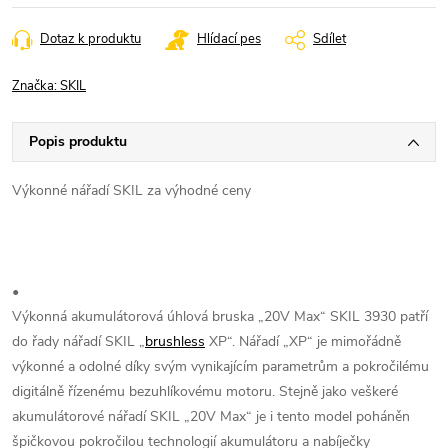
cena:
Dotaz k produktu
Hlídací pes
Sdílet
Značka:
SKIL
Popis produktu
Výkonné nářadí SKIL za výhodné ceny
•
Výkonná akumulátorová úhlová bruska „20V Max“ SKIL 3930 patří
do řady nářadí SKIL „
brushless
XP“. Nářadí „XP“ je mimořádně
výkonné a odolné díky svým vynikajícím parametrům a pokročilému
digitálně řízenému bezuhlíkovému motoru. Stejně jako veškeré
akumulátorové nářadí SKIL „20V Max“ je i tento model poháněn
špičkovou pokročilou technologií akumulátoru a nabíječky