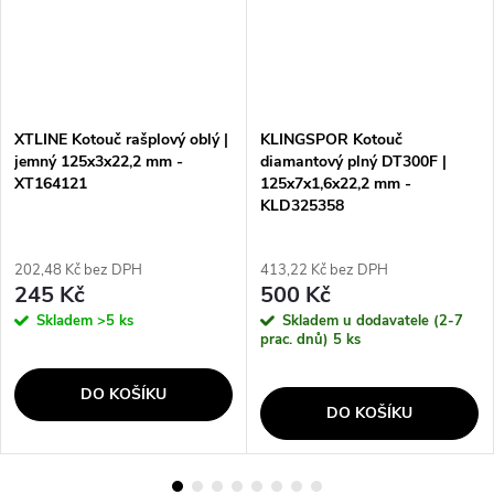
XTLINE Kotouč rašplový oblý |
KLINGSPOR Kotouč
jemný 125x3x22,2 mm -
diamantový plný DT300F |
XT164121
125x7x1,6x22,2 mm -
KLD325358
202,48 Kč bez DPH
413,22 Kč bez DPH
245 Kč
500 Kč
Skladem
>5 ks
Skladem u dodavatele (2-7
prac. dnů)
5 ks
DO KOŠÍKU
DO KOŠÍKU