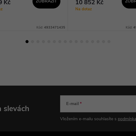
9 Kč
ZOBRAZIT
10 852 Kč
ZOBR
az
Na dotaz
Kód:
4933471435
Kód:
4
E-mail
a slevách
Vložením e-mailu souhlasíte s
podmínka