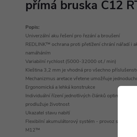
přímá bruska C12 R
Popis:
Univerzální aku řešení pro řezání a broušení
REDLINK™ ochrana proti přetížení chrání nářadí i 
namáháním
Variabilní rychlost (5000-32000 ot./ min)
Kleština 3,2 mm je vhodná pro všechno příslušenstv
Mechanizmus aretace vřetene umožňuje jednoduch
Ergonomická a lehká konstrukce
Individuální řízení jednotlivých článků optimalizuje 
prodlužuje životnost
Ukazatel stavu nabití
Flexibilní akumulátorový systém - provoz s kaž
M12™