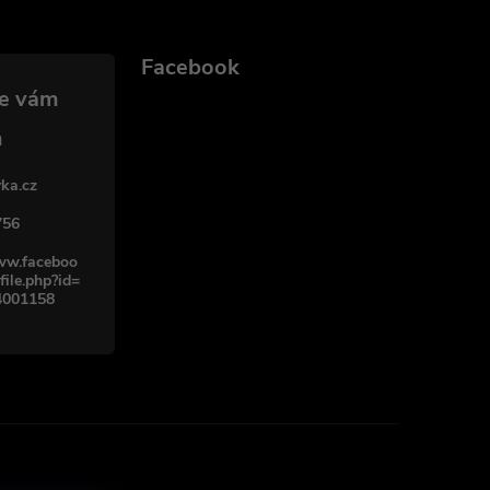
Facebook
ka.cz
756
www.faceboo
file.php?id=
4001158