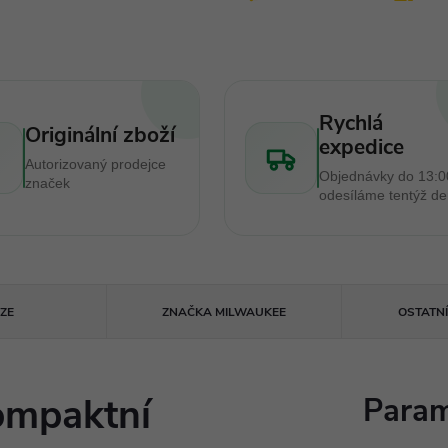
Rychlá
Originální zboží
expedice
Autorizovaný prodejce
Objednávky do 13:0
značek
odesíláme tentýž d
ZE
ZNAČKA
MILWAUKEE
OSTATN
mpaktní
Param