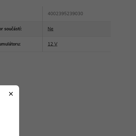
4002395239030
r součástí
:
Ne
umulátoru
:
12 V