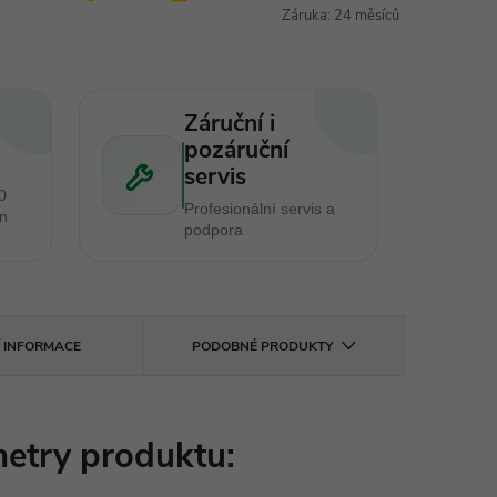
Záruka
:
24 měsíců
Záruční i
pozáruční
servis
0
Profesionální servis a
en
podpora
Í INFORMACE
PODOBNÉ PRODUKTY
etry produktu: