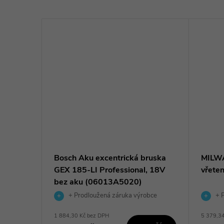
Li-ion
Bosch Aku excentrická bruska
MILW
GD800Z
GEX 185-LI Professional, 18V
vřete
bez aku (06013A5020)
obce
+ Prodloužená záruka výrobce
+ P
1 884,30 Kč bez DPH
5 379,3