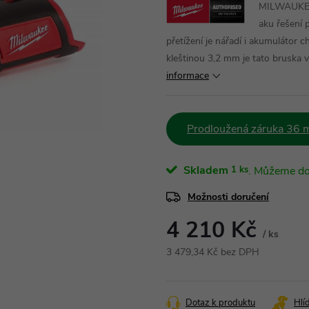
MILWAUKEE 
aku řešení 
přetížení je nářadí i akumulátor 
kleštinou 3,2 mm je tato bruska 
informace
Prodloužená záruka 36 
Skladem
1 ks
Možnosti doručení
4 210 Kč
/ ks
3 479,34 Kč bez DPH
Měrná
cena:
Dotaz k produktu
Hlí