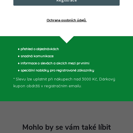
Ochrana osobních údajů.
♦ přehled o objednávkách
♦ snadná komunikace
♦ informace o slevách a akcích mezi prvními
♦ speciální nabídky pro registrované zákazníky
* Slevu lze uplatnit při nákupech nad 3000 Kč, Dárkový
kupon obdržíš v registračním emailu.
parametry může výrobce změnit bez předchozího upozornění. Obrázky mají ilustrační