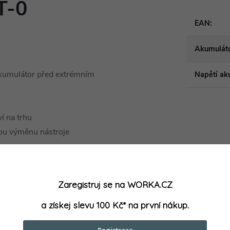
T-0
EAN
:
Akumuláto
akumulátor před extrémním
Napětí ak
í na trhu
ou výměnu nástroje
odběr při provozu nářadí a
Zaregistruj se na WORKA.CZ
dým akumulátorem MILWAUKEE®
a získej slevu 100 Kč* na první nákup.
Registrace