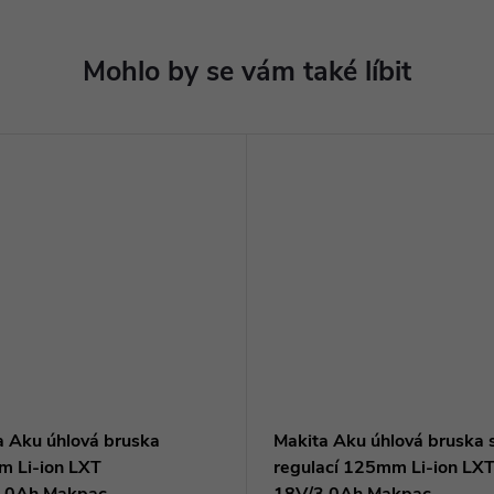
a Aku úhlová bruska
Makita Aku úhlová bruska 
 Li-ion LXT
regulací 125mm Li-ion LX
,0Ah,Makpac -
18V/3,0Ah,Makpac -