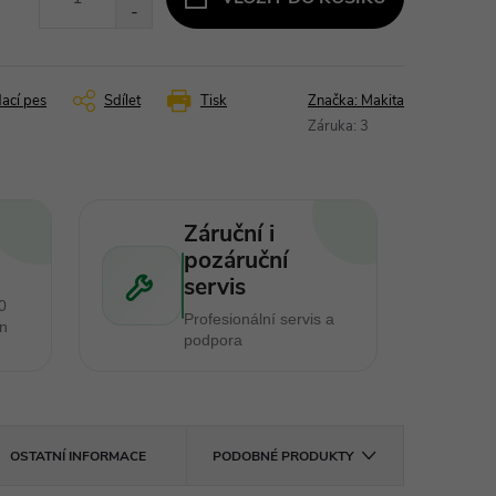
dací pes
Sdílet
Tisk
Značka:
Makita
Záruka
:
3
Záruční i
pozáruční
servis
0
Profesionální servis a
en
podpora
OSTATNÍ INFORMACE
PODOBNÉ PRODUKTY