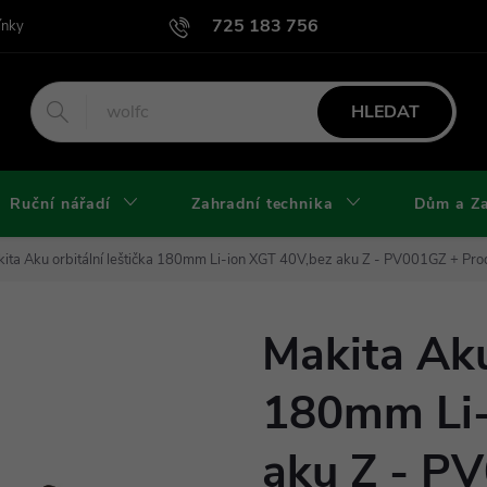
725 183 756
ínky
Podmínky užití webu
Podmínky ochrany osobních údajů a cook
HLEDAT
Ruční nářadí
Zahradní technika
Dům a Z
ita Aku orbitální leštička 180mm Li-ion XGT 40V,bez aku Z - PV001GZ
+ Pro
Makita Aku
180mm Li-
aku Z - P