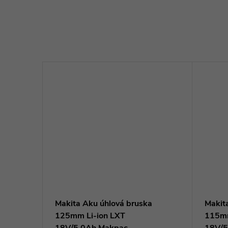
a M18
Makita Aku úhlová bruska
Makit
125mm Li-ion LXT
115mm
18V/5,0Ah,Makpac -
18V/5