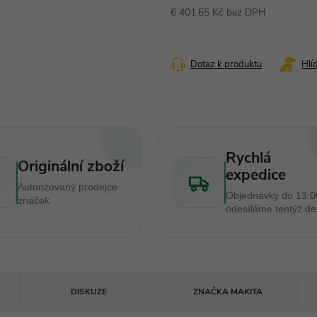
6 401,65 Kč bez DPH
Měrná
cena:
Dotaz k produktu
Hlí
Rychlá
Originální zboží
expedice
Autorizovaný prodejce
Objednávky do 13:0
značek
odesíláme tentýž d
DISKUZE
ZNAČKA
MAKITA