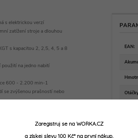
á s elektrickou verzí
PARA
ní zatížení stroje a dlouhou
EAN
:
GT s kapacitou 2, 2,5, 4, 5 a 8
Akumu
 použití na jedno nabití
Hmotn
áce 600 - 2.200 min-1
dí se zvýšenou prašností nebo
Otáčky
Průmě
tálý chod
i vysokém zatížení stroje
Zaregistruj se na WORKA.CZ
Rozmě
zniku škrábanců v případě
a získej slevu 100 Kč* na první nákup.