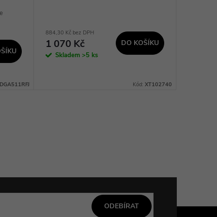
e
+ Pro
884,30 Kč bez DPH
7 140,50 K
1 070 Kč
8 640
DO KOŠÍKU
ŠÍKU
Skladem
>5 ks
Sklad
dodavatel
prac. dnů
DGA511RFJ
Kód:
XT102740
ODEBÍRAT