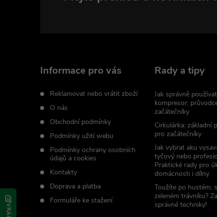
Z
á
p
a
Informace pro vás
Rady a tipy
t
Reklamovat nebo vrátit zboží
Jak správně používat
kompresor: průvodc
O nás
začátečníky
í
Obchodní podmínky
Cirkulárka: základní
pro začátečníky
Podmínky užití webu
Jak vybrat aku vysav
Podmínky ochrany osobních
tyčový nebo profesio
údajů a cookies
Praktické rady pro úk
Kontakty
domácnosti i dílny
Doprava a platba
Toužíte po hustém, 
zeleném trávníku? Z
Formuláře ke stažení
správné techniky!