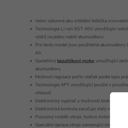
Velmi výkonná aku orbitální leštička srovnateln
Technologie Li-ion XGT 40V umožňující extrém
výdrž na jedno nabití akumulátoru
Pro tento model jsou použitelné akumulátory X
Ah.
Spolehlivý
bezuhlíkový motor
umožňující delší
akumulátoru
Možnost regulace počtu otáček podle typu pr
Technologie XPT umožňující použití v prostře
vlhkostí
Elektronický vypínač s možností blokace pro s
Elektronická kontrola zaručuje stálý výkon i př
Pozvolný rozběh stroje, funkce Antirestart
Speciální úprava stroje zamezující možnosti v