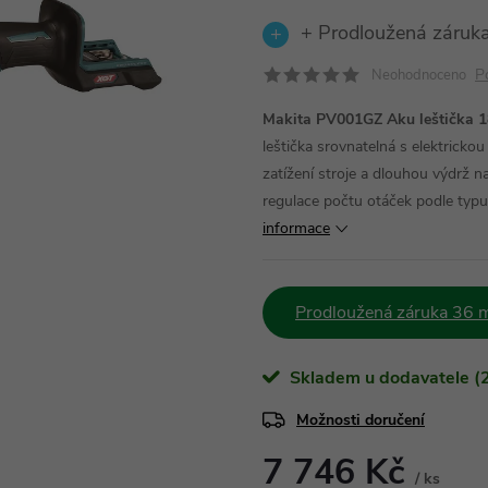
+ Prodloužená záruka
P
Neohodnoceno
Makita PV001GZ Aku leštička 1
leštička srovnatelná s elektricko
zatížení stroje a dlouhou výdrž n
regulace počtu otáček podle typu
informace
Prodloužená záruka 36 m
Skladem u dodavatele (2
Možnosti doručení
7 746 Kč
/ ks