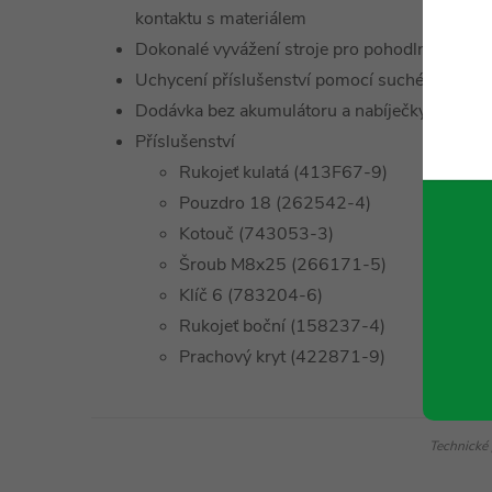
kontaktu s materiálem
Dokonalé vyvážení stroje pro pohodlnou práci
Uchycení příslušenství pomocí suchého zipu
Dodávka bez akumulátoru a nabíječky
Příslušenství
Rukojeť kulatá (413F67-9)
Pouzdro 18 (262542-4)
Kotouč (743053-3)
Šroub M8x25 (266171-5)
Klíč 6 (783204-6)
Rukojeť boční (158237-4)
Prachový kryt (422871-9)
Technické 