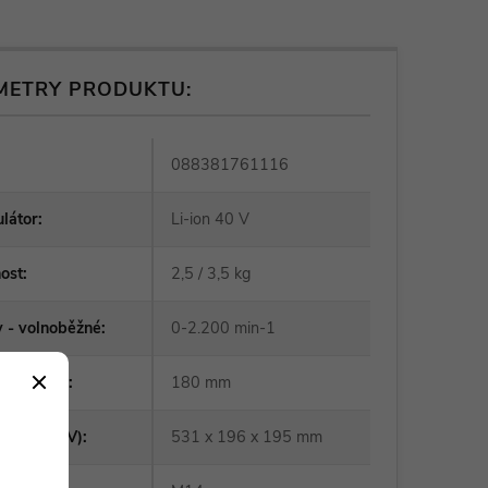
METRY PRODUKTU:
088381761116
látor
:
Li-ion 40 V
ost
:
2,5 / 3,5 kg
 - volnoběžné
:
0-2.200 min-1
r kotouče
:
180 mm
ry (DxŠxV)
:
531 x 196 x 195 mm