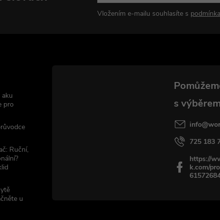
Vložením e-mailu souhlasíte s
podmínka
 aku
e pro
info
@
wor
 průvodce
725 183 
ač: Ruční,
nální?
https://
lid
k.com/pro
6157268
sytě
ačněte u