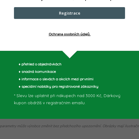
Upínán
Registrace
Výkon
Ochrana osobních údajů.
♦ přehled o objednávkách
♦ snadná komunikace
♦ informace o slevách a akcích mezi prvními
♦ speciální nabídky pro registrované zákazníky
* Slevu lze uplatnit při nákupech nad 3000 Kč, Dárkový
kupon obdržíš v registračním emailu.
parametry může výrobce změnit bez předchozího upozornění. Obrázky mají ilustrační