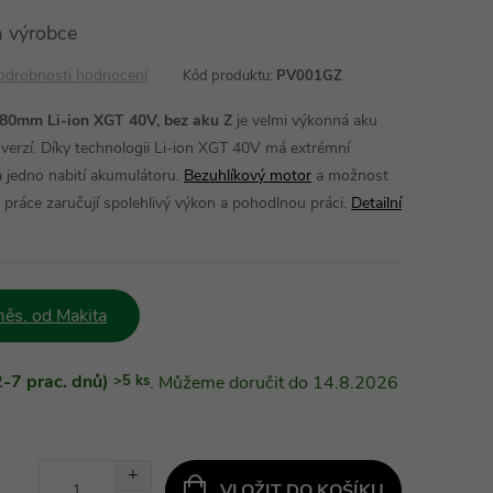
 výrobce
odrobnosti hodnocení
Kód produktu:
PV001GZ
80mm Li-ion XGT 40V, bez aku Z
je velmi výkonná aku
u verzí. Díky technologii Li-ion XGT 40V má extrémní
a jedno nabití akumulátoru.
Bezuhlíkový motor
a možnost
 práce zaručují spolehlivý výkon a pohodlnou práci.
Detailní
ěs. od Makita
-7 prac. dnů)
>5 ks
14.8.2026
VLOŽIT DO KOŠÍKU