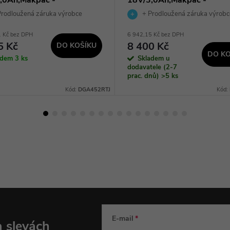
52RTJ
DGA511RFJ
rodloužená záruka výrobce
+ Prodloužená záruka výrobc
1 Kč bez DPH
6 942,15 Kč bez DPH
5 Kč
8 400 Kč
DO KOŠÍKU
DO KO
adem
3 ks
Skladem u
dodavatele (2-7
prac. dnů)
>5 ks
Kód:
DGA452RTJ
Kód:
E-mail
a slevách