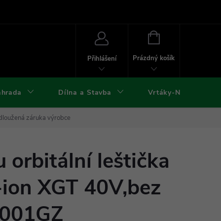
ies
Kontakty
Doprava a platba
Formuláře ke stažení
NÁKUPNÍ
KOŠÍK
Prázdný košík
Přihlášení
ahrada
Dílna a Stavba
Vrtáky-Nástroje
dloužená záruka výrobce
 orbitální leštička
ion XGT 40V,bez
V001GZ