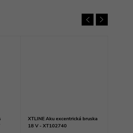
s
XTLINE Aku excentrická bruska
Makita 
T
18 V - XT102740
LXT 18V
DGD80