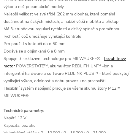
výkonu než pneumatické modely
Nejlepší velikost ve své třídě (262 mm dlouhá), která pomáhá
dosáhnout na úzkých místech, a nabízí větší mobilitu a přístup
Má 3-stupňovou regulaci rychlosti a citlivý spínač s proměnnou
rychlostí, což umožňuje vynikající kontrolu
Pro použití s kotouči do o 50 mm
Dodává se s objímkami 6 a 8 mm
Spojuje tři exkluzivní technologie pro MILWAUKEE® -
bezuhlíkový
motor
POWERSTATE™, akumulátor REDLITHIUM™ -ion a
inteligentní hardware a software REDLINK PLUS™ - které poskytují
vynikající výkon, odolnost a dobu provozu na pracovišti
Flexibilní systém napájení: pracuje se všemi akumulátory M12™
MILWUKEE®
Technické parametry:
Napětí: 12 V
Kapacita: bez aku
Volnoběžné otáčky: 0 - 10,000 / 0 - 15,000 / 0 - 21,000