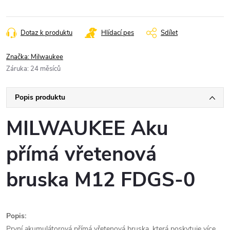
Měrná
cena:
Dotaz k produktu
Hlídací pes
Sdílet
Značka:
Milwaukee
Záruka
:
24 měsíců
Popis produktu
MILWAUKEE Aku
přímá vřetenová
bruska M12 FDGS-0
Popis:
První akumulátorová přímá vřetenová bruska, která poskytuje více