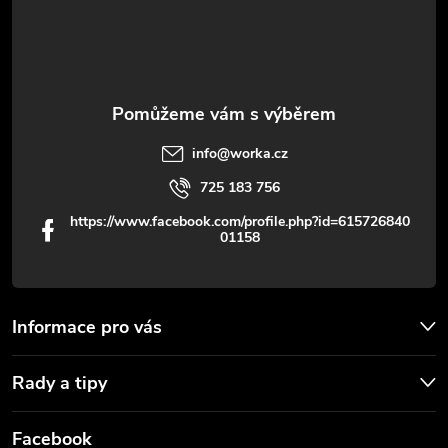
í
info
@
worka.cz
725 183 756
https://www.facebook.com/profile.php?id=615726840
01158
Informace pro vás
Rady a tipy
Facebook