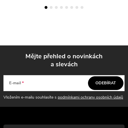
Mějte přehled o novinkách
a slevách
Z
á
E-mail
ODEBÍRAT
p
Vložením e-mailu souhlasíte s
podmínkami ochrany osobních údajů
a
t