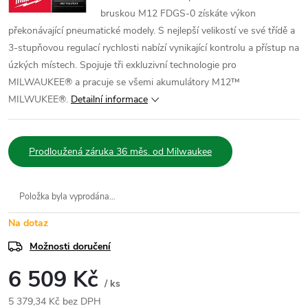
bruskou M12 FDGS-0 získáte výkon
překonávající pneumatické modely. S nejlepší velikostí ve své třídě a
3-stupňovou regulací rychlosti nabízí vynikající kontrolu a přístup na
úzkých místech. Spojuje tři exkluzivní technologie pro
MILWAUKEE® a pracuje se všemi akumulátory M12™
MILWUKEE®.
Detailní informace
Prodloužená záruka 36 měs. od Milwaukee
Položka byla vyprodána…
Na dotaz
Možnosti doručení
6 509 Kč
/ ks
5 379,34 Kč bez DPH