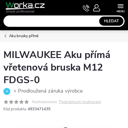
Přejít
NÁKUPNÍ
KOŠÍK
na
obsah
HLEDAT
Aku brusky přímé
MILWAUKEE Aku přímá
vřetenová bruska M12
FDGS-0
+ Prodloužená záruka výrobce
Podrobnosti hodnocení
Neohodnoceno
Kód produktu:
4933471435