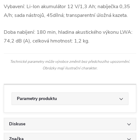
Vybavení: Li-Ion akumulátor 12 V/1,3 Ah; nabíječka 0,35
A/h; sada nástrojů, 45dílná; transparentní úložná kazeta.
Doba nabíjení: 180 min, hladina akustického výkonu LWA:
74,2 dB (A), celková hmotnost: 1,2 kg.
Technické parametry může výrobce změnit bez předchozího upozornění.
Obrázky mají ilustrační charakter.
Parametry produktu
Diskuse
Značka