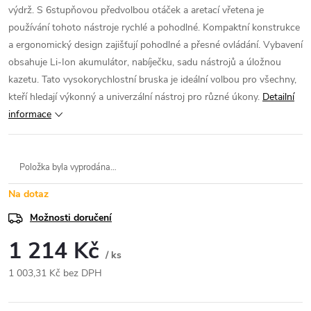
výdrž. S 6stupňovou předvolbou otáček a aretací vřetena je
používání tohoto nástroje rychlé a pohodlné. Kompaktní konstrukce
a ergonomický design zajišťují pohodlné a přesné ovládání. Vybavení
obsahuje Li-Ion akumulátor, nabíječku, sadu nástrojů a úložnou
kazetu. Tato vysokorychlostní bruska je ideální volbou pro všechny,
kteří hledají výkonný a univerzální nástroj pro různé úkony.
Detailní
informace
Položka byla vyprodána…
Na dotaz
Možnosti doručení
1 214 Kč
/ ks
1 003,31 Kč bez DPH
Měrná
cena: