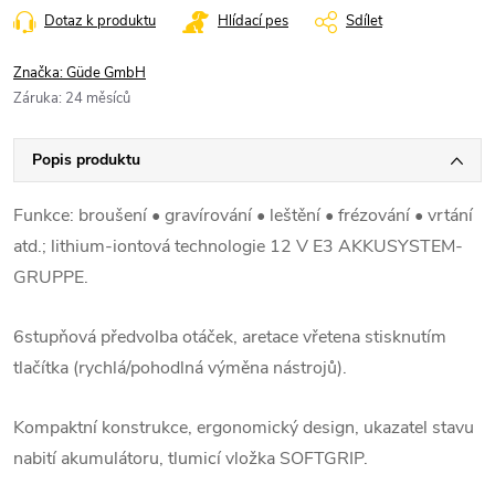
Dotaz k produktu
Hlídací pes
Sdílet
Značka:
Güde GmbH
Záruka
:
24 měsíců
Popis produktu
Funkce: broušení • gravírování • leštění • frézování • vrtání
atd.; lithium-iontová technologie 12 V E3 AKKUSYSTEM-
GRUPPE.
6stupňová předvolba otáček, aretace vřetena stisknutím
tlačítka (rychlá/pohodlná výměna nástrojů).
Kompaktní konstrukce, ergonomický design, ukazatel stavu
nabití akumulátoru, tlumicí vložka SOFTGRIP.