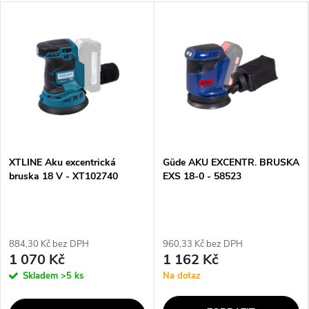
XTLINE Aku excentrická
Güde AKU EXCENTR. BRUSKA
bruska 18 V - XT102740
EXS 18-0 - 58523
884,30 Kč bez DPH
960,33 Kč bez DPH
1 070 Kč
1 162 Kč
Skladem
>5 ks
Na dotaz