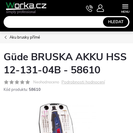
Přejít
NÁKUPNÍ
KOŠÍK
na
obsah
HLEDAT
Aku brusky přímé
Güde BRUSKA AKKU HSS
12-131-04B - 58610
Podrobnosti hodnocení
Neohodnoceno
Kód produktu:
58610