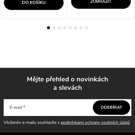
ZOBRAZIT
DO KOŠÍKU
Mějte přehled o novinkách
a slevách
Z
á
E-mail
ODEBÍRAT
p
Vložením e-mailu souhlasíte s
podmínkami ochrany osobních údajů