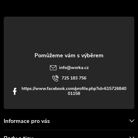
a
t
í
info
@
worka.cz
725 183 756
https://www.facebook.com/profile.php?id=615726840
01158
Informace pro vás