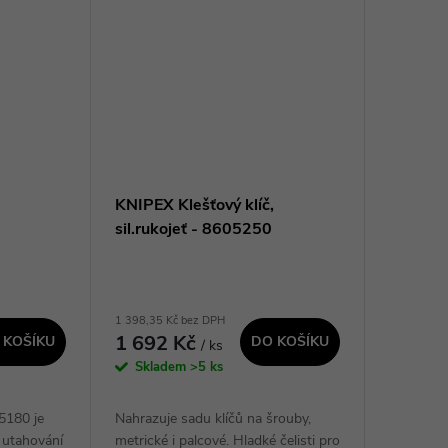
KNIPEX Klešťový klíč,
sil.rukojeť - 8605250
1 398,35 Kč bez DPH
1 692 Kč
 KOŠÍKU
DO KOŠÍKU
/ ks
Skladem
>5 ks
5180 je
Nahrazuje sadu klíčů na šrouby,
 utahování
metrické i palcové. Hladké čelisti pro