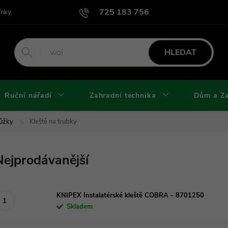
725 183 756
ínky
Podmínky užití webu
Podmínky ochrany osobních údajů a cook
HLEDAT
Ruční nářadí
Zahradní technika
Dům a Z
Nůžky
Kleště na trubky
Nejprodávanější
KNIPEX Instalatérské kleště COBRA - 8701250
Skladem