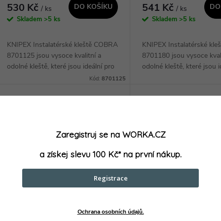
530 Kč
541 Kč
DO KOŠÍKU
DO
/ ks
/ ks
Skladem
>5 ks
Skladem
>5 ks
KNIPEX Instalatérské kleště COBRA
KNIPEX Instalatérské kl
8701125 jsou vysoce kvalitní a
8701180 jsou vysoce kvali
odolné kleště, které jsou ideální pro
odolné kleště, které jsou i
profesionální instalatéry. Díky
profesionální instalatéry. 
Kód:
8701125
svému inovativnímu designu a
svému inovativnímu desi
ergonomickému...
ergonomickému...
Zaregistruj se na WORKA.CZ
a získej slevu 100 Kč* na první nákup.
Registrace
Ochrana osobních údajů.
KNIPEX Instalatérské kleště
KNIPEX Instalatérské