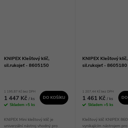
KNIPEX Klešťový klíč,
KNIPEX Klešťový klíč,
sil.rukojeť - 8605150
sil.rukojeť - 8605180
1 195,87 Kč bez DPH
1 207,44 Kč bez DPH
1 447 Kč
1 461 Kč
DO KOŠÍKU
DO
/ ks
/ ks
Skladem
>5 ks
Skladem
>5 ks
KNIPEX Mini kleštový klíč je
Klešťový klíč KNIPEX 860
univerzální nástroj vhodný pro
vynikajícím nástrojem pro