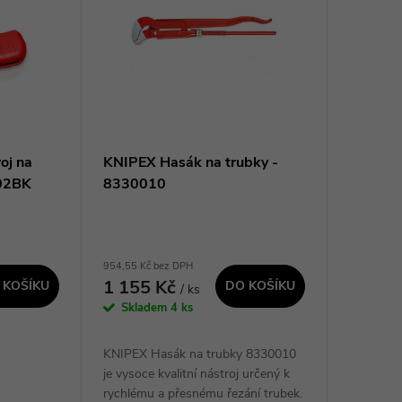
oj na
KNIPEX Hasák na trubky -
302BK
8330010
954,55 Kč bez DPH
1 155 Kč
 KOŠÍKU
DO KOŠÍKU
/ ks
Skladem
4 ks
KNIPEX Hasák na trubky 8330010
je vysoce kvalitní nástroj určený k
rychlému a přesnému řezání trubek.