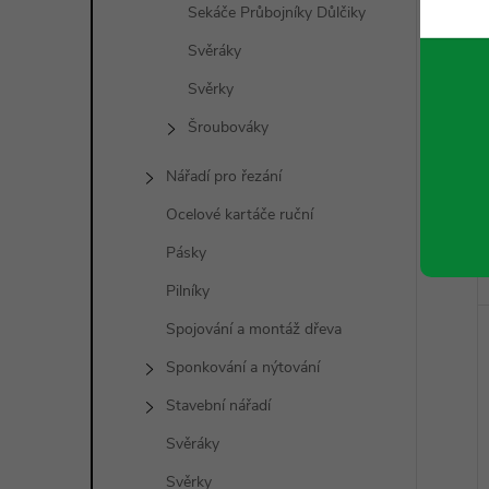
Sekáče Průbojníky Důlčiky
Svěráky
Svěrky
Šroubováky
Nářadí pro řezání
Ocelové kartáče ruční
Pásky
Pilníky
Spojování a montáž dřeva
Sponkování a nýtování
Stavební nářadí
Svěráky
Svěrky