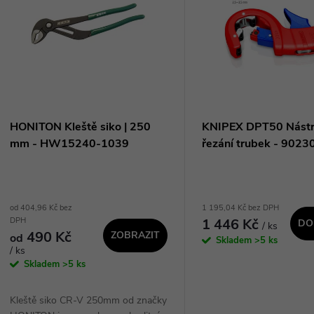
n
p
p
s
r
p
HONITON Kleště siko | 250
KNIPEX DPT50 Nástr
o
mm - HW15240-1039
řezání trubek - 902
r
d
o
od 404,96 Kč bez
1 195,04 Kč bez DPH
u
1 446 Kč
DPH
DO
/ ks
d
490 Kč
ZOBRAZIT
od
Skladem
>5 ks
k
/ ks
u
Skladem
>5 ks
t
k
Kleště siko CR-V 250mm od značky