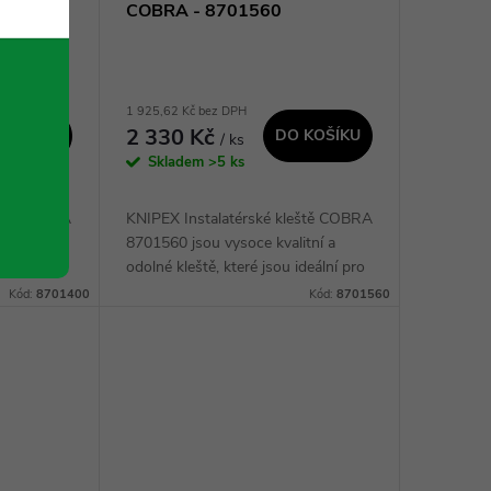
COBRA - 8701560
1 925,62 Kč bez DPH
2 330 Kč
 KOŠÍKU
DO KOŠÍKU
/ ks
Skladem
>5 ks
eště COBRA
KNIPEX Instalatérské kleště COBRA
tní a
8701560 jsou vysoce kvalitní a
deální pro
odolné kleště, které jsou ideální pro
Díky
profesionální instalatéry. Jejich
Kód:
8701400
Kód:
8701560
gnu a
hlavní vlastností je unikátní...