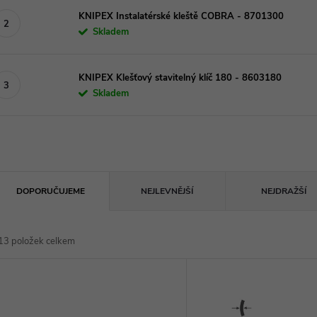
KNIPEX Instalatérské kleště COBRA - 8701300
Skladem
KNIPEX Klešťový stavitelný klíč 180 - 8603180
Skladem
Ř
DOPORUČUJEME
NEJLEVNĚJŠÍ
NEJDRAŽŠÍ
a
13
položek celkem
z
V
e
ý