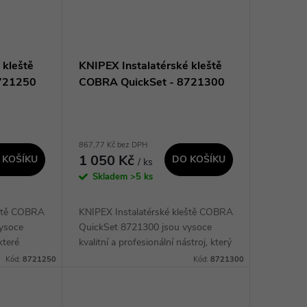
 kleště
KNIPEX Instalatérské kleště
8721250
COBRA QuickSet - 8721300
867,77 Kč bez DPH
1 050 Kč
 KOŠÍKU
DO KOŠÍKU
/ ks
Skladem
>5 ks
eště COBRA
KNIPEX Instalatérské kleště COBRA
ysoce
QuickSet 8721300 jsou vysoce
které
kvalitní a profesionální nástroj, který
 nastavení
vám umožní rychle a snadno upravit
Kód:
8721250
Kód:
8721300
listi. Díky
velikost kleští na potřebnou šířku....