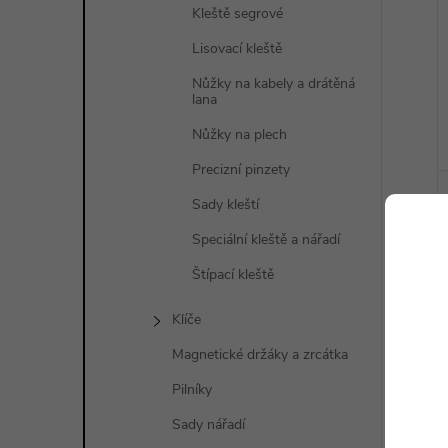
Kleště segrové
Lisovací kleště
Nůžky na kabely a drátěná
lana
Nůžky na plech
Precizní pinzety
Sady kleští
Speciální kleště a nářadí
Štípací kleště
Klíče
Magnetické držáky a zrcátka
Pilníky
Sady nářadí