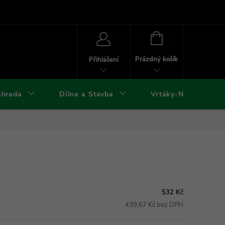
ies
Kontakty
Doprava a platba
Formuláře ke stažení
NÁKUPNÍ
KOŠÍK
Prázdný košík
Přihlášení
ahrada
Dílna a Stavba
Vrtáky-Nástroje
532 Kč
439,67 Kč bez DPH