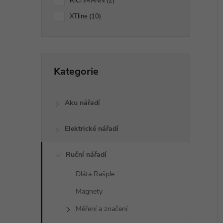
p
RICHMANN
2
XTline
10
a
í
i
n
Přeskočit
Kategorie
e
kategorie
l
Aku nářadí
Elektrické nářadí
Ruční nářadí
Dláta Rašple
Magnety
Měření a značení