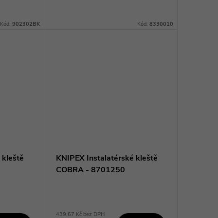
Díky tvrdému a odolnému čepelu je
ideální pro práci s ocelovými,
Kód:
902302BK
Kód:
8330010
měděnými...
 kleště
KNIPEX Instalatérské kleště
COBRA - 8701250
439,67 Kč bez DPH