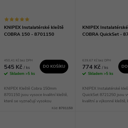
KNIPEX Instalatérské kleště
KNIPEX Instalatérské
COBRA 150 - 8701150
COBRA QuickSet - 
450,41 Kč bez DPH
639,67 Kč bez DPH
545 Kč
774 Kč
DO KOŠÍKU
DO
/ ks
/ ks
Skladem
>5 ks
Skladem
>5 ks
KNIPEX Kleště Cobra 150mm
KNIPEX Instalatérské kl
8701150 jsou vysoce kvalitní kleště,
QuickSet 8721250 jsou v
které se vyznačují vysokou
kvalitní a výkonné kleště, 
přesností a odolností. Díky svému
umožňují rychlé a snadné
Kód:
8701150
inovativnímu designu a
velikosti seřízením horní če
ergonomickému tvaru poskytují...
svému...