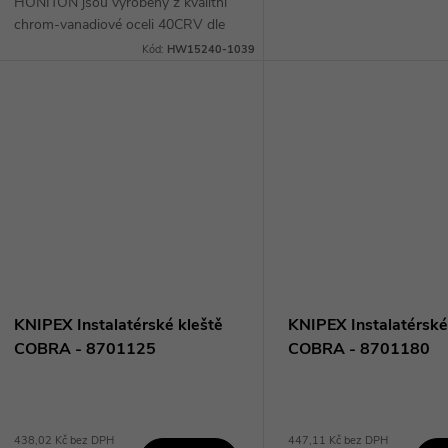
ů
HONITON jsou vyrobeny z kvalitní
chrom-vanadiové oceli 40CRV dle
t
standardu DIN 8976. Jejich bi-
Kód:
HW15240-1039
komponentní rukojeť zajišťuje
ů
protiskluzový a...
KNIPEX Instalatérské kleště
KNIPEX Instalatérské
COBRA - 8701125
COBRA - 8701180
438,02 Kč bez DPH
447,11 Kč bez DPH