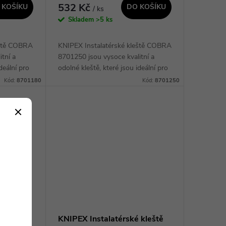
532 Kč
 KOŠÍKU
DO KOŠÍKU
/ ks
Skladem
>5 ks
eště COBRA
KNIPEX Instalatérské kleště COBRA
tní a
8701250 jsou vysoce kvalitní a
deální pro
odolné kleště, které jsou ideální pro
Díky
profesionální instalatéry. Díky
Kód:
8701180
Kód:
8701250
gnu a
svému inovativnímu designu a
ergonomickému...
 kleště
KNIPEX Instalatérské kleště