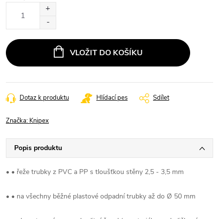
Měrná
cena:
VLOŽIT DO KOŠÍKU
Dotaz k produktu
Hlídací pes
Sdílet
Značka:
Knipex
Popis produktu
• • řeže trubky z PVC a PP s tloušťkou stěny 2,5 - 3,5 mm
• • na všechny běžné plastové odpadní trubky až do Ø 50 mm