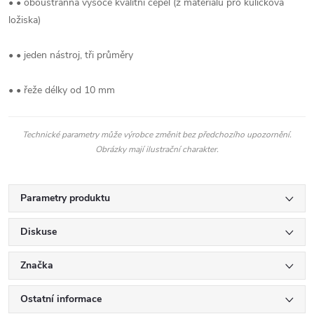
• • oboustranná vysoce kvalitní čepel (z materiálu pro kuličková
ložiska)
• • jeden nástroj, tři průměry
• • řeže délky od 10 mm
Technické parametry může výrobce změnit bez předchozího upozornění.
Obrázky mají ilustrační charakter.
Parametry produktu
Diskuse
Značka
Ostatní informace