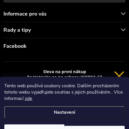
Informace pro vás
Rady a tipy
Facebook
Sleva na první nákup
Registrujte se na eshopu WORKA.CZ
VRÁCENÍ 14 DNÍ
a
sleva 100 Kč*
na nákup je Vaše.
Tento web používá soubory cookie. Dalším procházením
tohoto webu vyjadřujete souhlas s jejich používáním.. Více
Registrace
Copyright 2026
Worka.cz - Vše pro práci a řemeslo
. Všechna práva
informací
zde
.
vyhrazena.
*platí při nákupu nad 3000 Kč
Nastavení
Privacy policy
Vytvořil Shoptet
Nastavil tým EshopyUmíme.cz