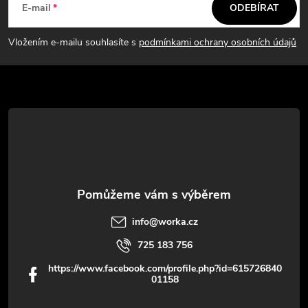
á
E-mail
ODEBÍRAT
p
Vložením e-mailu souhlasíte s
podmínkami ochrany osobních údajů
a
t
í
info
@
worka.cz
725 183 756
https://www.facebook.com/profile.php?id=615726840
01158