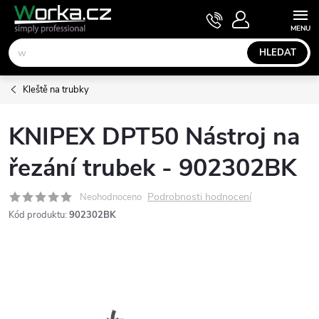
Přejít
NÁKUPNÍ
KOŠÍK
na
obsah
HLEDAT
Kleště na trubky
KNIPEX DPT50 Nástroj na
řezání trubek - 902302BK
Podrobnosti hodnocení
Neohodnoceno
Kód produktu:
902302BK