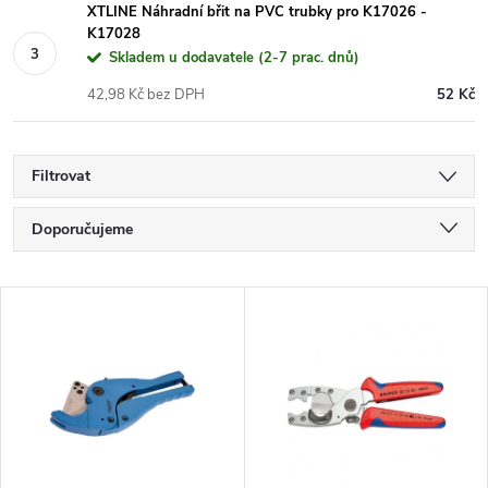
XTLINE Náhradní břit na PVC trubky pro K17026 -
K17028
Skladem u dodavatele (2-7 prac. dnů)
42,98 Kč bez DPH
52 Kč
Filtrovat
Ř
Doporučujeme
a
Nejlevnější
V
Nejdražší
z
ý
Nejprodávanější
e
p
Abecedně
n
i