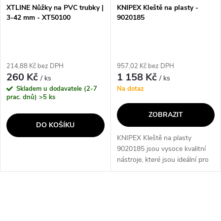
XTLINE Nůžky na PVC trubky |
KNIPEX Kleště na plasty -
3-42 mm - XT50100
9020185
214,88 Kč bez DPH
957,02 Kč bez DPH
260 Kč
1 158 Kč
/ ks
/ ks
Skladem u dodavatele (2-7
Na dotaz
prac. dnů)
>5 ks
ZOBRAZIT
DO KOŠÍKU
KNIPEX Kleště na plasty
9020185 jsou vysoce kvalitní
nástroje, které jsou ideální pro
práci s plasty. Díky svému
ergonomickému designu a
preciznímu provedení umožňují
O
snadnou...
v