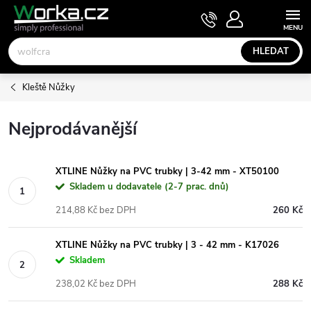
Přejít
NÁKUPNÍ
KOŠÍK
na
obsah
HLEDAT
Kleště Nůžky
Nejprodávanější
XTLINE Nůžky na PVC trubky | 3-42 mm - XT50100
Skladem u dodavatele (2-7 prac. dnů)
214,88 Kč bez DPH
260 Kč
XTLINE Nůžky na PVC trubky | 3 - 42 mm - K17026
Skladem
238,02 Kč bez DPH
288 Kč