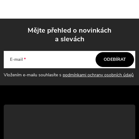
l
á
Mějte přehled o novinkách
d
a slevách
Z
a
á
c
E-mail
ODEBÍRAT
p
í
Vložením e-mailu souhlasíte s
podmínkami ochrany osobních údajů
p
a
r
t
v
í
k
y