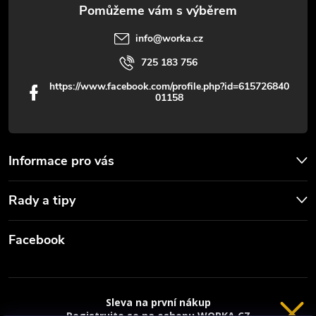
v
info
@
worka.cz
ý
725 183 756
p
https://www.facebook.com/profile.php?id=615726840
01158
i
s
u
Informace pro vás
Rady a tipy
Facebook
Sleva na první nákup
Registrujte se na eshopu WORKA.CZ