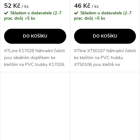
52 Kč
46 Kč
/ ks
/ ks
Skladem u dodavatele (2-7
Skladem u dodavatele (2-7
prac. dnů)
>5 ks
prac. dnů)
>5 ks
DO KOŠÍKU
DO KOŠÍKU
XTLine K17028 Náhradní čelisti
XTline XT50107 Náhradní čelisti
jsou ideálním doplňkem ke
ke kleštím na PVC trubky
kleštím na PVC trubky K17026.
XT50106 jsou kleště na
Tyto čelisti jsou vyrobeny z
plastové trubky s vyměnitelným
kvalitního materiálu, který
břitem. Díky lehkému sisku
zaručuje jejich dlouhou
rukojeti, ráčnovému
životnost...
mechanismu a...