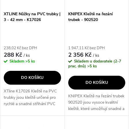
í
s
p
XTLINE Nůžky na PVC trubky |
KNIPEX Kleště na řezání
3 - 42 mm - K17026
trubek - 902520
p
r
r
o
238,02 Kč bez DPH
1 947,11 Kč bez DPH
o
288 Kč
2 356 Kč
/ ks
/ ks
d
Skladem
>5 ks
Skladem u dodavatele (2-7
d
prac. dnů)
>5 ks
u
DO KOŠÍKU
u
DO KOŠÍKU
k
XTline K17026 Kleště na PVC
k
KNIPEX Kleště na řezání trubek
trubky jsou kleště určené pro
t
902520 jsou vysoce kvalitní
rychlé a snadné střihání PVC
t
kleště, které umožňují snadné a
trubek o průměru až 42 mm.
ů
přesné řezání trubek. Díky
Díky vyměnitelnému břitu a
ů
svému ergonomickému designu
ráčnovému mechanismu jsou
a ostrým čepelím je tento...