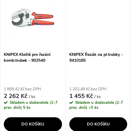
kleště...
KNIPEX Kleště pro řezání
KNIPEX Řezák na pl.trubky -
komb.trubek - 902540
9410185
1 869,42 Kč bez DPH
1 202,48 Kč bez DPH
2 262 Kč
1 455 Kč
/ ks
/ ks
Skladem u dodavatele (2-7
Skladem u dodavatele (2-7
prac. dnů)
5 ks
prac. dnů)
>5 ks
DO KOŠÍKU
DO KOŠÍKU