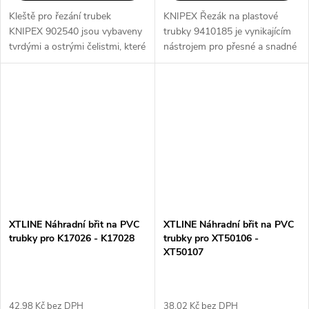
Kleště pro řezání trubek
KNIPEX Řezák na plastové
KNIPEX 902540 jsou vybaveny
trubky 9410185 je vynikajícím
tvrdými a ostrými čelistmi, které
nástrojem pro přesné a snadné
umožňují přesné a hladké
řezání plastových trubek. Díky
řezání trubek bez deformace.
svému ergonomickému designu
Díky ergonomickému designu
a ostrým nožům umožňuje
a...
rychlé a...
XTLINE Náhradní břit na PVC
XTLINE Náhradní břit na PVC
trubky pro K17026 - K17028
trubky pro XT50106 -
XT50107
42,98 Kč bez DPH
38,02 Kč bez DPH