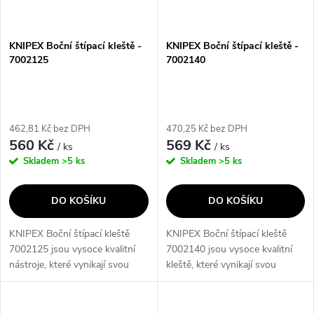
KNIPEX Boční štípací kleště -
KNIPEX Boční štípací kleště -
7002125
7002140
462,81 Kč bez DPH
470,25 Kč bez DPH
560 Kč
569 Kč
/ ks
/ ks
Skladem
>5 ks
Skladem
>5 ks
DO KOŠÍKU
DO KOŠÍKU
KNIPEX Boční štípací kleště
KNIPEX Boční štípací kleště
7002125 jsou vysoce kvalitní
7002140 jsou vysoce kvalitní
nástroje, které vynikají svou
kleště, které vynikají svou
odolností a přesností. Díky
odolností a přesností. Díky
svému ergonomickému designu
svému ergonomickému designu
a speciálnímu mechanismu
a speciálnímu mechanismu