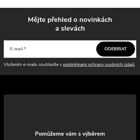
d
k
a
o
Mějte přehled o novinkách
v
c
a slevách
á
Z
í
n
á
í
p
E-mail
ODEBÍRAT
p
r
Vložením e-mailu souhlasíte s
podmínkami ochrany osobních údajů
v
a
k
t
y
í
v
ý
p