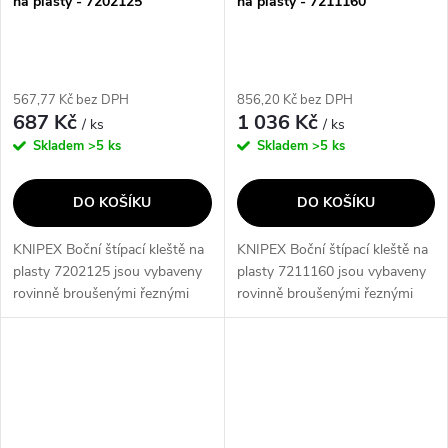
na plasty - 7202125
na plasty - 7211160
567,77 Kč bez DPH
856,20 Kč bez DPH
687 Kč
1 036 Kč
/ ks
/ ks
Skladem
>5 ks
Skladem
>5 ks
DO KOŠÍKU
DO KOŠÍKU
KNIPEX Boční štípací kleště na
KNIPEX Boční štípací kleště na
plasty 7202125 jsou vybaveny
plasty 7211160 jsou vybaveny
rovinně broušenými řeznými
rovinně broušenými řeznými
plochami, které umožňují
plochami, které umožňují
plošné oddělování stříkaných
plošné oddělování stříkaných
plastových dílů a zbytků
plastových dílů a zbytků
nálitků....
nálitků....