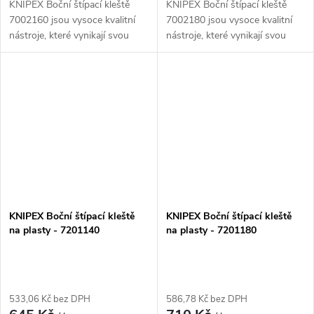
KNIPEX Boční štípací kleště
KNIPEX Boční štípací kleště
7002160 jsou vysoce kvalitní
7002180 jsou vysoce kvalitní
nástroje, které vynikají svou
nástroje, které vynikají svou
odolností a přesností. Díky
odolností a přesností. Díky
svému ergonomickému designu
svému ergonomickému designu
a speciálnímu mechanismu
a speciálnímu mechanismu
zajišťují...
zajišťují...
KNIPEX Boční štípací kleště
KNIPEX Boční štípací kleště
na plasty - 7201140
na plasty - 7201180
533,06 Kč bez DPH
586,78 Kč bez DPH