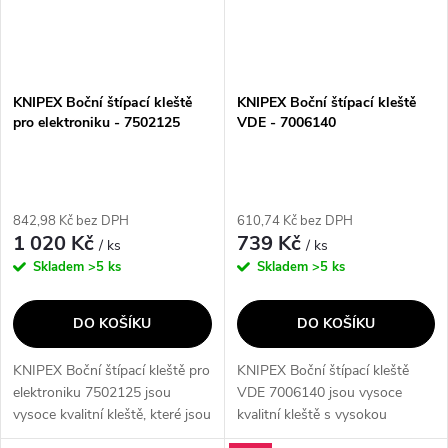
KNIPEX Boční štípací kleště
KNIPEX Boční štípací kleště
pro elektroniku - 7502125
VDE - 7006140
842,98 Kč bez DPH
610,74 Kč bez DPH
1 020 Kč
739 Kč
/ ks
/ ks
Skladem
>5 ks
Skladem
>5 ks
DO KOŠÍKU
DO KOŠÍKU
KNIPEX Boční štípací kleště pro
KNIPEX Boční štípací kleště
elektroniku 7502125 jsou
VDE 7006140 jsou vysoce
vysoce kvalitní kleště, které jsou
kvalitní kleště s vysokou
ideální pro práci s
odolností proti opotřebení a