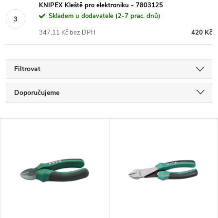
KNIPEX Kleště pro elektroniku - 7803125
Skladem u dodavatele (2-7 prac. dnů)
347,11 Kč bez DPH
420 Kč
Filtrovat
Ř
Doporučujeme
a
Nejlevnější
V
Nejdražší
z
ý
Nejprodávanější
e
p
Abecedně
n
i
í