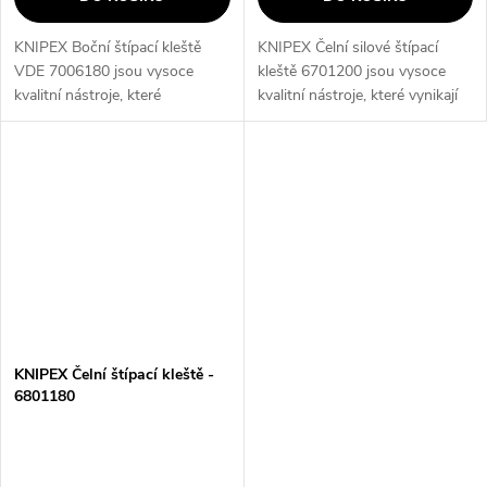
KNIPEX Boční štípací kleště
KNIPEX Čelní silové štípací
VDE 7006180 jsou vysoce
kleště 6701200 jsou vysoce
kvalitní nástroje, které
kvalitní nástroje, které vynikají
kombinují precizní provedení s
svou pevností a odolností. Díky
bezpečností. Díky svému VDE
svému ergonomickému designu
certifikátu jsou vhodné pro
a preciznímu provedení...
práci s...
KNIPEX Čelní štípací kleště -
6801180