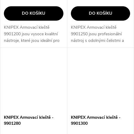
DO KOŠÍKU
DO KOŠÍKU
KNIPEX Armovací kleště
KNIPEX Armovací kleště
9901200 jsou vysoce kvalitní
9901250 jsou profesionální
nástroje, které jsou ideální pro
nástroj s odolnými čelistmi a
práci s armovacími dráty. Díky
ergonomickým designem, který
svému ergonomickému designu
umožňuje pohodlné a efektivní
a odolné konstrukci jsou tyto...
použití. Tyto kleště jsou ideální
pro...
KNIPEX Armovací kleště -
KNIPEX Armovací kleště -
9901280
9901300