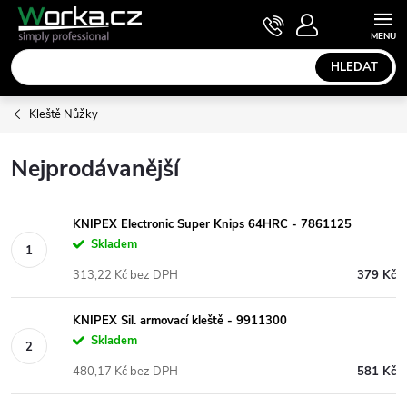
Přejít
NÁKUPNÍ
KOŠÍK
na
obsah
HLEDAT
Kleště Nůžky
Nejprodávanější
KNIPEX Electronic Super Knips 64HRC - 7861125
Skladem
313,22 Kč bez DPH
379 Kč
KNIPEX Sil. armovací kleště - 9911300
Skladem
480,17 Kč bez DPH
581 Kč