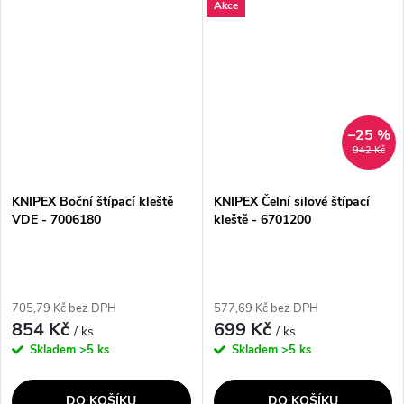
Akce
elektronickými součástkami.
dlouhou životností. Díky svému
Díky svému ergonomickému
ergonomickému designu a
designu a...
speciálnímu...
–25 %
942 Kč
KNIPEX Boční štípací kleště
KNIPEX Čelní silové štípací
VDE - 7006180
kleště - 6701200
705,79 Kč bez DPH
577,69 Kč bez DPH
854 Kč
699 Kč
/ ks
/ ks
Skladem
>5 ks
Skladem
>5 ks
DO KOŠÍKU
DO KOŠÍKU