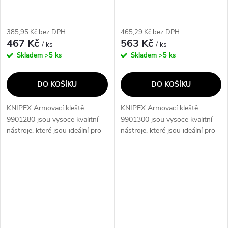
385,95 Kč bez DPH
465,29 Kč bez DPH
467 Kč
563 Kč
/ ks
/ ks
Skladem
>5 ks
Skladem
>5 ks
DO KOŠÍKU
DO KOŠÍKU
KNIPEX Armovací kleště
KNIPEX Armovací kleště
9901280 jsou vysoce kvalitní
9901300 jsou vysoce kvalitní
nástroje, které jsou ideální pro
nástroje, které jsou ideální pro
profesionální použití. S jejich
práci s armovacími dráty. Díky
pomocí můžete snadno a
svému ergonomickému designu
efektivně stříhat a odizolovat
a odolné konstrukci jsou tyto...
kabely...