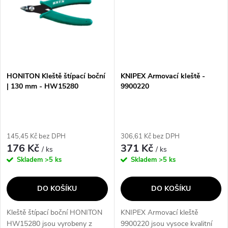
HONITON Kleště štípací boční
KNIPEX Armovací kleště -
| 130 mm - HW15280
9900220
145,45 Kč bez DPH
306,61 Kč bez DPH
176 Kč
371 Kč
/ ks
/ ks
Skladem
>5 ks
Skladem
>5 ks
DO KOŠÍKU
DO KOŠÍKU
Kleště štípací boční HONITON
KNIPEX Armovací kleště
HW15280 jsou vyrobeny z
9900220 jsou vysoce kvalitní