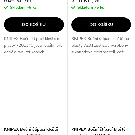
645 Kč
710 Kč
/ ks
/ ks
Skladem
>5 ks
Skladem
>5 ks
DO KOŠÍKU
DO KOŠÍKU
KNIPEX Boční štípací kleště na
KNIPEX Boční štípací kleště na
plasty 7201140 jsou ideální pro
plasty 7201180 jsou vyrobeny
oddělování stříkaných
z vanadové elektrooceli, což
plastových dílů a nálitků. S
zajišťuje vysokou odolnost a
rovinně broušenými řeznými
dlouhou životnost. Díky rovinně
plochami a schopností hladce...
broušeným řezným plochám a...
KNIPEX Boční štípací kleště
KNIPEX Boční štípací kleště