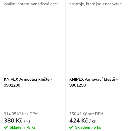
kvalitní chrom-vanadiové oceli
nástroje, které jsou nezbytné
40CRV, která zajišťuje vysokou
pro každého profesionálního
odolnost a dlouhou životnost.
instalatéra. S jejich pomocí
Bi-komponentní materiály...
můžete snadno a efektivně
stahovat a...
KNIPEX Armovací kleště -
KNIPEX Armovací kleště -
9901200
9901250
314,05 Kč bez DPH
350,41 Kč bez DPH
380 Kč
424 Kč
/ ks
/ ks
Skladem
>5 ks
Skladem
>5 ks