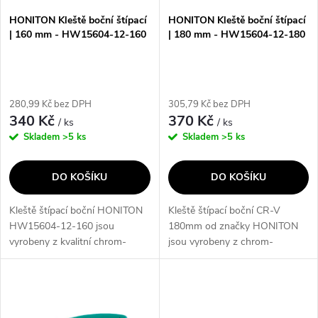
s
p
HONITON Kleště boční štípací
HONITON Kleště boční štípací
| 160 mm - HW15604-12-160
| 180 mm - HW15604-12-180
p
r
r
o
280,99 Kč bez DPH
305,79 Kč bez DPH
o
340 Kč
370 Kč
/ ks
/ ks
d
Skladem
>5 ks
Skladem
>5 ks
d
u
DO KOŠÍKU
DO KOŠÍKU
u
k
Kleště štípací boční HONITON
Kleště štípací boční CR-V
k
HW15604-12-160 jsou
180mm od značky HONITON
t
vyrobeny z kvalitní chrom-
jsou vyrobeny z chrom-
t
vanadiové oceli 40CRV a splňují
vanadiové oceli 40CRV dle
ů
standard DIN 5749. Jejich bi-
normy DIN 5749. Mají bi-
ů
komponentní rukojeť zajišťuje
komponentní rukojeť s
pohodlné a...
protiskluzovým povrchem pro...