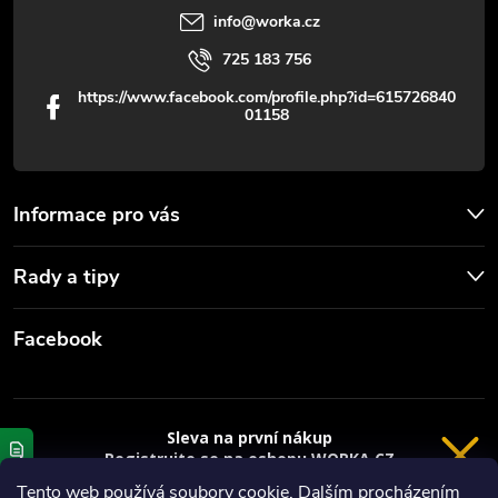
info
@
worka.cz
i
725 183 756
s
https://www.facebook.com/profile.php?id=615726840
01158
u
Informace pro vás
Rady a tipy
Facebook
Sleva na první nákup
Registrujte se na eshopu WORKA.CZ
a
sleva 100 Kč*
na nákup je Vaše.
Tento web používá soubory cookie. Dalším procházením