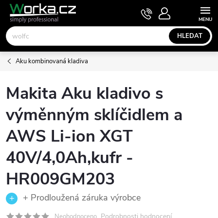
Přejít
NÁKUPNÍ
KOŠÍK
na
obsah
HLEDAT
Aku kombinovaná kladiva
Makita Aku kladivo s
výměnným sklíčidlem a
AWS Li-ion XGT
40V/4,0Ah,kufr -
HR009GM203
+ Prodloužená záruka výrobce
Podrobnosti hodnocení
Neohodnoceno