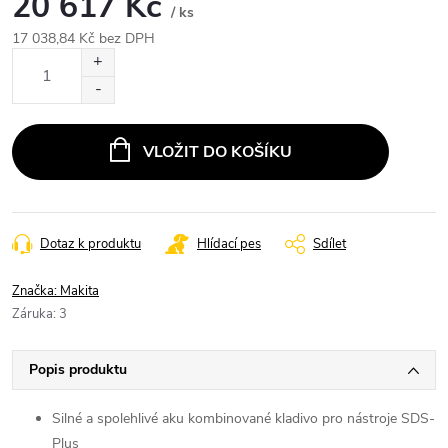
20 617 Kč
/ ks
17 038,84 Kč bez DPH
Měrná
cena:
VLOŽIT DO KOŠÍKU
Dotaz k produktu
Hlídací pes
Sdílet
Značka:
Makita
Záruka
:
3
Popis produktu
Silné a spolehlivé aku kombinované kladivo pro nástroje SDS-
Plus