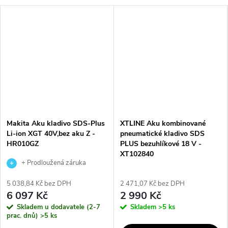
Makita Aku kladivo SDS-Plus
XTLINE Aku kombinované
Li-ion XGT 40V,bez aku Z -
pneumatické kladivo SDS
HR010GZ
PLUS bezuhlíkové 18 V -
XT102840
+ Prodloužená záruka
výrobce
5 038,84 Kč bez DPH
2 471,07 Kč bez DPH
6 097 Kč
2 990 Kč
Skladem u dodavatele (2-7
Skladem
>5 ks
prac. dnů)
>5 ks