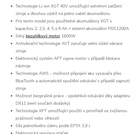
Technologie Li-ion XGT 40V umožňující extrémní zatížení
stroje a dlouhou výdrž na jedno nabití akumulátoru
Pro tento model jsou použitelné akumulátory XGT s
kapacitou 2, 2,5, 4, 5 a 8 Ah + externí akumulátor PDC1200A.
Silný
bezuhlíkový motor
1600W
Antivibrační technologie AVT zaručuje velmi nízké vibrace
stroje
Elektronický systém AFT vypne motor v případě blokace
nástroje
Technologie AWS - možnost připojení aku vysavače přes
BlueTooth a automatické spuštění odsávání v případě zapnutí
stroje
Možnost bezprašné práce - spolehlivé odsávání díky adaptéru
DX11 (není součást dodávky)
Technologie XPT umožňující použití v prostředí se zvýšenou
prašností nebo vlhkostí
Síla jednotlivého úderu podle EPTA 3,9 J
Elektronická regulace otáček