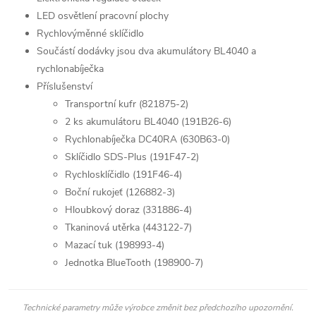
LED osvětlení pracovní plochy
Rychlovýměnné sklíčidlo
Součástí dodávky jsou dva akumulátory BL4040 a
rychlonabíječka
Příslušenství
Transportní kufr (821875-2)
2 ks akumulátoru BL4040 (191B26-6)
Rychlonabíječka DC40RA (630B63-0)
Sklíčidlo SDS-Plus (191F47-2)
Rychlosklíčidlo (191F46-4)
Boční rukojeť (126882-3)
Hloubkový doraz (331886-4)
Tkaninová utěrka (443122-7)
Mazací tuk (198993-4)
Jednotka BlueTooth (198900-7)
Technické parametry může výrobce změnit bez předchozího upozornění.