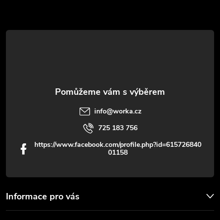
a
t
í
info
@
worka.cz
725 183 756
https://www.facebook.com/profile.php?id=615726840
01158
Informace pro vás