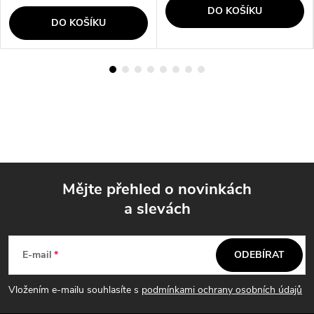
DO KOŠÍKU
DO KOŠÍKU
Mějte přehled o novinkách
a slevách
Z
á
E-mail
ODEBÍRAT
p
Vložením e-mailu souhlasíte s
podmínkami ochrany osobních údajů