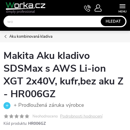
Přejít
NÁKUPNÍ
KOŠÍK
na
obsah
HLEDAT
Aku kombinovaná kladiva
Makita Aku kladivo
SDSMax s AWS Li-ion
XGT 2x40V, kufr,bez aku Z
- HR006GZ
+ Prodloužená záruka výrobce
Podrobnosti hodnocení
Neohodnoceno
Kód produktu:
HR006GZ