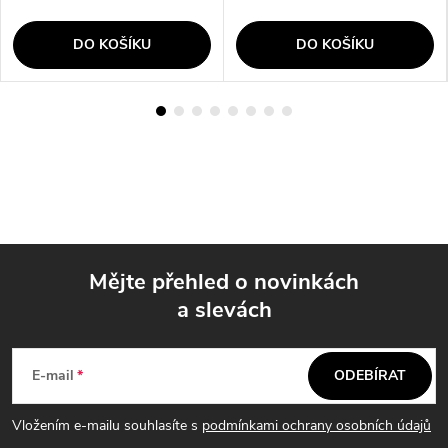
DO KOŠÍKU
DO KOŠÍKU
Mějte přehled o novinkách
a slevách
Z
á
E-mail
ODEBÍRAT
p
Vložením e-mailu souhlasíte s
podmínkami ochrany osobních údajů