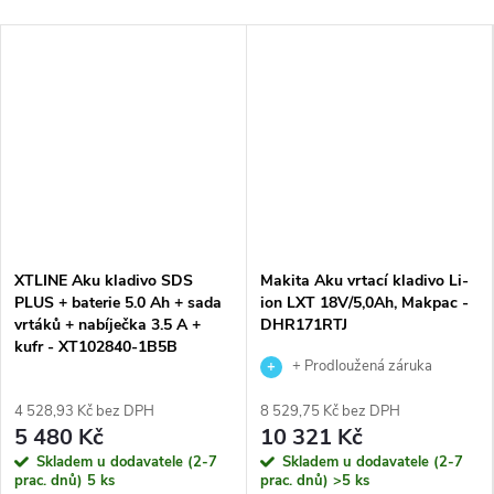
XTLINE Aku kladivo SDS
Makita Aku vrtací kladivo Li-
PLUS + baterie 5.0 Ah + sada
ion LXT 18V/5,0Ah, Makpac -
vrtáků + nabíječka 3.5 A +
DHR171RTJ
kufr - XT102840-1B5B
+ Prodloužená záruka
výrobce
4 528,93 Kč bez DPH
8 529,75 Kč bez DPH
5 480 Kč
10 321 Kč
Skladem u dodavatele (2-7
Skladem u dodavatele (2-7
prac. dnů)
5 ks
prac. dnů)
>5 ks