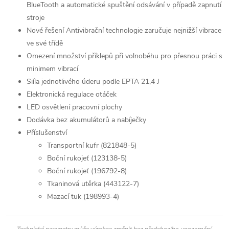
BlueTooth a automatické spuštění odsávání v případě zapnutí
stroje
Nové řešení Antivibrační technologie zaručuje nejnižší vibrace
ve své třídě
Omezení množství příklepů při volnoběhu pro přesnou práci s
minimem vibrací
Siíla jednotlivého úderu podle EPTA 21,4 J
Elektronická regulace otáček
LED osvětlení pracovní plochy
Dodávka bez akumulátorů a nabíječky
Příslušenství
Transportní kufr (821848-5)
Boční rukojeť (123138-5)
Boční rukojeť (196792-8)
Tkaninová utěrka (443122-7)
Mazací tuk (198993-4)
Technické parametry může výrobce změnit bez předchozího upozornění.