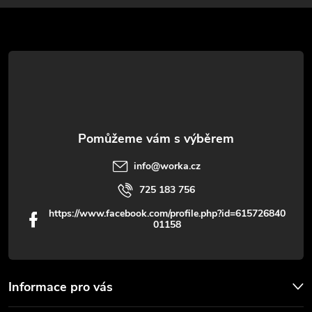
a
t
í
info
@
worka.cz
725 183 756
https://www.facebook.com/profile.php?id=615726840
01158
Informace pro vás