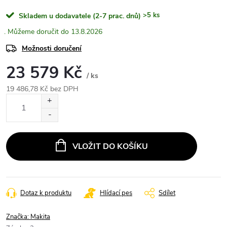
>5 ks
Skladem u dodavatele (2-7 prac. dnů)
13.8.2026
Možnosti doručení
23 579 Kč
/ ks
19 486,78 Kč bez DPH
Měrná
cena:
VLOŽIT DO KOŠÍKU
Dotaz k produktu
Hlídací pes
Sdílet
Značka:
Makita