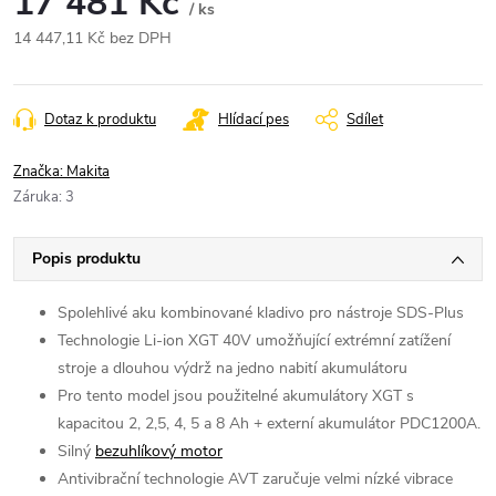
17 481 Kč
/ ks
14 447,11 Kč bez DPH
Měrná
cena:
Dotaz k produktu
Hlídací pes
Sdílet
Značka:
Makita
Záruka
:
3
Popis produktu
Spolehlivé aku kombinované kladivo pro nástroje SDS-Plus
Technologie Li-ion XGT 40V umožňující extrémní zatížení
stroje a dlouhou výdrž na jedno nabití akumulátoru
Pro tento model jsou použitelné akumulátory XGT s
kapacitou 2, 2,5, 4, 5 a 8 Ah + externí akumulátor PDC1200A.
Silný
bezuhlíkový motor
Antivibrační technologie AVT zaručuje velmi nízké vibrace