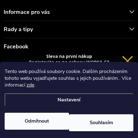
Informace pro vás
Rady a tipy
Facebook
Sleva na první nákup
Registrujte se na eshopu WORKA.CZ
VRÁCENÍ 14 DNÍ
a
sleva 100 Kč*
na nákup je Vaše.
Tento web používá soubory cookie. Dalším procházením
tohoto webu vyjadřujete souhlas s jejich používáním.. Více
Registrace
informací
zde
.
*platí při nákupu nad 3000 Kč
Nastavení
Copyright 2026
Worka.cz - Vše pro práci a řemeslo
. Všechna práva
Privacy policy
vyhrazena.
Vytvořil Shoptet
Odmítnout
Souhlasím
Nastavil tým EshopyUmíme.cz