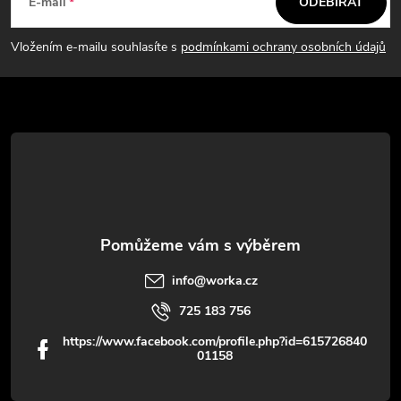
á
E-mail
ODEBÍRAT
p
Vložením e-mailu souhlasíte s
podmínkami ochrany osobních údajů
a
t
í
info
@
worka.cz
725 183 756
https://www.facebook.com/profile.php?id=615726840
01158