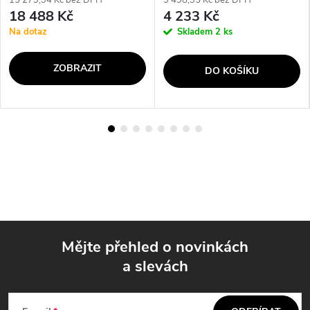
15 279,34 Kč bez DPH
3 498,35 Kč bez DPH
18 488 Kč
4 233 Kč
Na dotaz
Skladem
2 ks
ZOBRAZIT
DO KOŠÍKU
Mějte přehled o novinkách
a slevách
Z