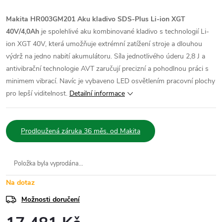
Makita HR003GM201 Aku kladivo SDS-Plus Li-ion XGT
40V/4,0Ah
je spolehlivé aku kombinované kladivo s technologií Li-
ion XGT 40V, která umožňuje extrémní zatížení stroje a dlouhou
výdrž na jedno nabití akumulátoru. Síla jednotlivého úderu 2,8 J a
antivibrační technologie AVT zaručují precizní a pohodlnou práci s
minimem vibrací. Navíc je vybaveno LED osvětlením pracovní plochy
pro lepší viditelnost.
Detailní informace
Prodloužená záruka 36 měs. od Makita
Položka byla vyprodána…
Na dotaz
Možnosti doručení