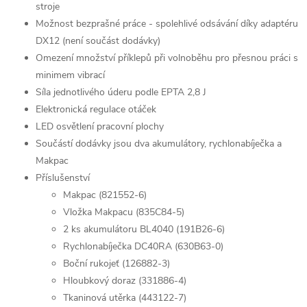
stroje
Možnost bezprašné práce - spolehlivé odsávání díky adaptéru
DX12 (není součást dodávky)
Omezení množství příklepů při volnoběhu pro přesnou práci s
minimem vibrací
Síla jednotlivého úderu podle EPTA 2,8 J
Elektronická regulace otáček
LED osvětlení pracovní plochy
Součástí dodávky jsou dva akumulátory, rychlonabíječka a
Makpac
Příslušenství
Makpac (821552-6)
Vložka Makpacu (835C84-5)
2 ks akumulátoru BL4040 (191B26-6)
Rychlonabíječka DC40RA (630B63-0)
Boční rukojeť (126882-3)
Hloubkový doraz (331886-4)
Tkaninová utěrka (443122-7)