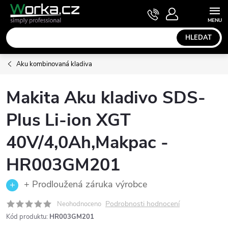
Přejít
NÁKUPNÍ
KOŠÍK
na
obsah
HLEDAT
Aku kombinovaná kladiva
Makita Aku kladivo SDS-
Plus Li-ion XGT
40V/4,0Ah,Makpac -
HR003GM201
+ Prodloužená záruka výrobce
Podrobnosti hodnocení
Neohodnoceno
Kód produktu:
HR003GM201