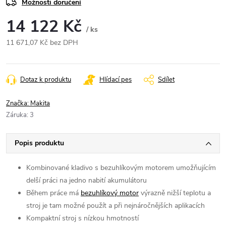
Možnosti doručení
14 122 Kč
/ ks
11 671,07 Kč bez DPH
Měrná
cena:
Dotaz k produktu
Hlídací pes
Sdílet
Značka:
Makita
Záruka
:
3
Popis produktu
Kombinované kladivo s bezuhlíkovým motorem umožňujícím
delší práci na jedno nabití akumulátoru
Během práce má
bezuhlíkový motor
výrazně nižší teplotu a
stroj je tam možné použít a při nejnáročnějších aplikacích
Kompaktní stroj s nízkou hmotností