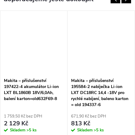
Makita – příslušenství
Makita – příslušenství
197422-4 akumulátor Li-ion
195584-2 nabíječka Li-ion
LXT BL1860B 18V/6,0Ah,
LXT DC18RC 14,4 -18V pro
balení karton=old632F69-8
rychlé nabíjení, baleno karton
= old 194337-6
1 759,50 Kč bez DPH
671,90 Kč bez DPH
2 129 Kč
813 Kč
Skladem
>5 ks
Skladem
>5 ks