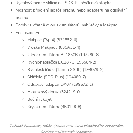
Rychlovýměnné sklíčidlo - SDS-Plus/válcová stopka
Možnost připojení lapače prachu nebo adaptéru na odsávání
prachu
Dodávka včetně dvou akumulátorů, nabíječky a Makpacu
Příslušenství
Makpac (Typ 4) (821552-6)
Vložka Makpacu (835A31-4)
2 ks akumulátoru BL1850B (197280-8)
Rychlonabíječka DC18RC (195584-2)
Rychlosklíčidlo (13mm SSBF) (194079-2)
Sklíčidlo (SDS-Plus) (194080-7)
Odsávací adaptér DX07 (199572-1)
Hloubkový doraz (324219-0)
Boční rukojeť
Kryt akumulátoru (450128-8)
Technické parametry může výrobce změnit bez předchozího upozornění.
Obrázky mají ilustrační charakter.