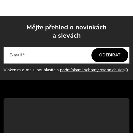
Mějte přehled o novinkách
a slevách
Z
á
E-mail
ODEBÍRAT
p
Vložením e-mailu souhlasíte s
podmínkami ochrany osobních údajů
a
t
í