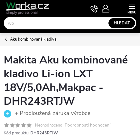
Přejít
NÁKUPNÍ
KOŠÍK
na
obsah
HLEDAT
Aku kombinovaná kladiva
Makita Aku kombinované
kladivo Li-ion LXT
18V/5,0Ah,Makpac -
DHR243RTJW
+ Prodloužená záruka výrobce
Podrobnosti hodnocení
Neohodnoceno
Kód produktu:
DHR243RTJW