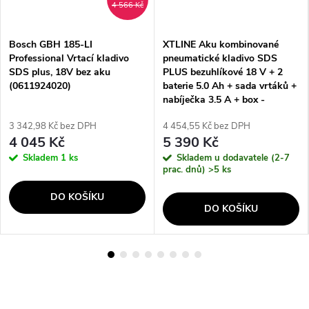
4 566 Kč
Bosch GBH 185-LI
XTLINE Aku kombinované
Professional Vrtací kladivo
pneumatické kladivo SDS
SDS plus, 18V bez aku
PLUS bezuhlíkové 18 V + 2
(0611924020)
baterie 5.0 Ah + sada vrtáků +
nabíječka 3.5 A + box -
XT102842-2B5B
3 342,98 Kč bez DPH
4 454,55 Kč bez DPH
4 045 Kč
5 390 Kč
Skladem
1 ks
Skladem u dodavatele (2-7
prac. dnů)
>5 ks
DO KOŠÍKU
DO KOŠÍKU