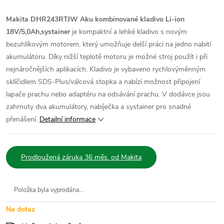
Makita DHR243RTJW Aku kombinované kladivo Li-ion
18V/5,0Ah,systainer
je kompaktní a lehké kladivo s novým
bezuhlíkovým motorem, který umožňuje delší práci na jedno nabití
akumulátoru. Díky nižší teplotě motoru je možné stroj použít i při
nejnáročnějších aplikacích. Kladivo je vybaveno rychlovýměnným
sklíčidlem SDS-Plus/válcová stopka a nabízí možnost připojení
lapače prachu nebo adaptéru na odsávání prachu. V dodávce jsou
zahrnuty dva akumulátory, nabíječka a systainer pro snadné
přenášení.
Detailní informace
Prodloužená záruka 36 měs. od Makita
Položka byla vyprodána…
Na dotaz