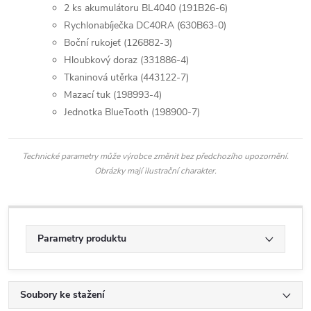
2 ks akumulátoru BL4040 (191B26-6)
Rychlonabíječka DC40RA (630B63-0)
Boční rukojeť (126882-3)
Hloubkový doraz (331886-4)
Tkaninová utěrka (443122-7)
Mazací tuk (198993-4)
Jednotka BlueTooth (198900-7)
Technické parametry může výrobce změnit bez předchozího upozornění.
Obrázky mají ilustrační charakter.
Parametry produktu
Soubory ke stažení