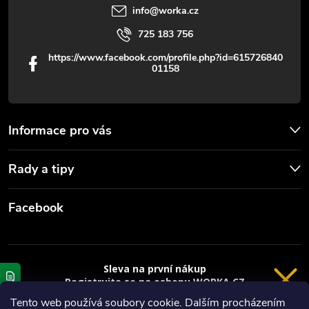
info
@
worka.cz
725 183 756
https://www.facebook.com/profile.php?id=615726840
01158
Informace pro vás
Rady a tipy
Facebook
Sleva na první nákup
Registrujte se na eshopu WORKA.CZ
a
sleva 100 Kč*
na nákup je Vaše.
Tento web používá soubory cookie. Dalším procházením