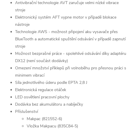
Antivibrační technologie AVT zaručuje velmi nízké vibrace
stroje
Elektronický systém AFT vypne motor v případě blokace
nástroje
Technologie AWS - možnost připojení aku vysavače přes
BlueTooth a automatické spuštění odsávání v případě zapnutí
stroje
Možnost bezprašné práce - spolehlivé odsávání díky adaptéru
DX12 (není součást dodávky)
Omezení množství příklepů při volnoběhu pro přesnou práci s
minimem vibrací
Síla jednotlivého úderu podle EPTA 2,8 J
Elektronická regulace otáček
LED osvětlení pracovní plochy
Dodávka bez akumulátoru a nabíječky
Příslušenství
Makpac (821552-6)
Vložka Makpacu (835C84-5)