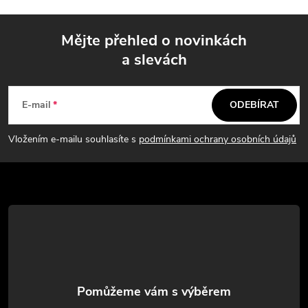
Mějte přehled o novinkách
a slevách
Z
á
E-mail
ODEBÍRAT
p
Vložením e-mailu souhlasíte s
podmínkami ochrany osobních údajů
a
t
í