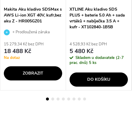
Makita Aku kladivo SDSMax s
XTLINE Aku kladivo SDS
AWS Li-ion XGT 40V, kufr,bez
PLUS + baterie 5.0 Ah + sada
aku Z - HR005GZ01
vrtáků + nabíječka 3.5 A +
kufr - XT102840-1B5B
+ Prodloužená záruka
výrobce
15 279,34 Kč bez DPH
4 528,93 Kč bez DPH
18 488 Kč
5 480 Kč
Na dotaz
Skladem u dodavatele (2-7
prac. dnů)
5 ks
ZOBRAZIT
DO KOŠÍKU