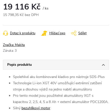
19 116 Kč
/ ks
15 798,35 Kč bez DPH
Měrná
cena:
Dotaz k produktu
Hlídací pes
Sdílet
Značka:
Makita
Záruka
:
3
Popis produktu
Spolehlivé aku kombinované kladivo pro nástroje SDS-Plus
Technologie Li-ion XGT 40V umožňující extrémní zatížení
stroje a dlouhou výdrž na jedno nabití akumulátoru
Pro tento model jsou použitelné akumulátory XGT s
kapacitou 2, 2,5, 4, 5 a 8 Ah + externí akumulátor PDC1200A.
Silný
bezuhlíkový motor