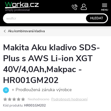
Přejít
NÁKUPNÍ
KOŠÍK
na
obsah
HLEDAT
Aku kombinovaná kladiva
Makita Aku kladivo SDS-
Plus s AWS Li-ion XGT
40V/4,0Ah,Makpac -
HR001GM202
+ Prodloužená záruka výrobce
Podrobnosti hodnocení
Neohodnoceno
Kód produktu:
HR001GM202