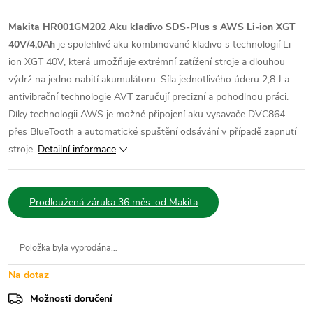
Makita HR001GM202 Aku kladivo SDS-Plus s AWS Li-ion XGT
40V/4,0Ah
je spolehlivé aku kombinované kladivo s technologií Li-
ion XGT 40V, která umožňuje extrémní zatížení stroje a dlouhou
výdrž na jedno nabití akumulátoru. Síla jednotlivého úderu 2,8 J a
antivibrační technologie AVT zaručují precizní a pohodlnou práci.
Díky technologii AWS je možné připojení aku vysavače DVC864
přes BlueTooth a automatické spuštění odsávání v případě zapnutí
stroje.
Detailní informace
Prodloužená záruka 36 měs. od Makita
Položka byla vyprodána…
Na dotaz
Možnosti doručení