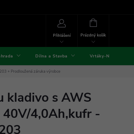
ies
Kontakty
Doprava a platba
Formuláře ke stažení
NÁKUPNÍ
KOŠÍK
Prázdný košík
Přihlášení
ahrada
Dílna a Stavba
Vrtáky-Nástroje
M203
+ Prodloužená záruka výrobce
u kladivo s AWS
 40V/4,0Ah,kufr -
203