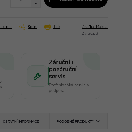
dací pes
Sdílet
Tisk
Značka:
Makita
Záruka
:
3
Záruční i
pozáruční
servis
0
Profesionální servis a
en
podpora
OSTATNÍ INFORMACE
PODOBNÉ PRODUKTY