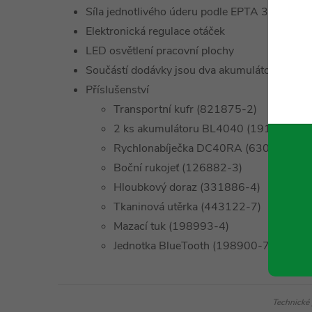
Síla jednotlivého úderu podle EPTA 3,9 J
Elektronická regulace otáček
LED osvětlení pracovní plochy
Součástí dodávky jsou dva akumulátory BL40
Příslušenství
Transportní kufr (821875-2)
2 ks akumulátoru BL4040 (191B26-6)
Rychlonabíječka DC40RA (630B63-0)
Boční rukojeť (126882-3)
Hloubkový doraz (331886-4)
Tkaninová utěrka (443122-7)
Mazací tuk (198993-4)
Jednotka BlueTooth (198900-7)
Technické 