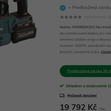
+ Prodloužená záruka
P
Neohodnoceno
Makita HR008GM203 Aku kladiv
aku kombinované kladivo pro nás
extrémní zatížení stroje a dlouh
motorem 1600W, antivibrační te
precizní a bezpečná práce.
Detail
Prodloužená záruka 36 m
Skladem u dodavatele (2
Možnosti doručení
19 792 Kč
/ ks