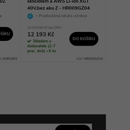
80Z
sklíčidlem a AWS Li-ion XGT
SDS-ma
40V,bez aku Z - HR009GZ04
121C
e
+ Prodloužená záruka výrobce
+ Pro
10 076,86 Kč bez DPH
34 289,26 
12 193 Kč
41 49
ŠÍKU
DO KOŠÍKU
Skladem u
Na dotaz
dodavatele (2-7
prac. dnů)
>5 ks
d:
DHR280Z
Kód:
HR009GZ04