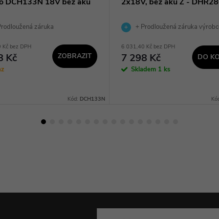
vo DCH133N 18V bez aku
2x18V, bez aku Z - DHR2
rodloužená záruka
+ Prodloužená záruka výrobc
9 Kč bez DPH
6 031,40 Kč bez DPH
8 Kč
ZOBRAZIT
7 298 Kč
DO KO
az
Skladem
1 ks
Kód:
DCH133N
Kó