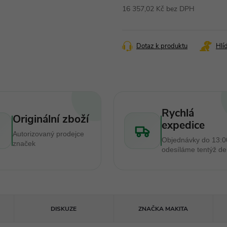
16 357,02 Kč bez DPH
Měrná
cena:
Dotaz k produktu
Hlí
Rychlá
Originální zboží
expedice
Autorizovaný prodejce
Objednávky do 13:0
značek
odesíláme tentýž d
DISKUZE
ZNAČKA
MAKITA