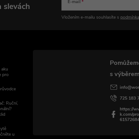
E-mail
a slevách
Vložením e-mailu souhlasíte s
podmínka
 aku
e pro
info
@
wor
 průvodce
725 183 
ač: Ruční,
nální?
https://
lid
k.com/pro
6157268
sytě
ačněte u