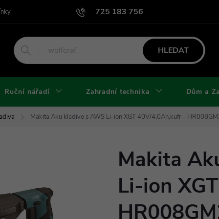
725 183 756
ínky
Podmínky užití webu
Podmínky ochrany osobních údajů a cook
HLEDAT
Ruční nářadí
Zahradní technika
Dům a Z
adiva
Makita Aku kladivo s AWS Li-ion XGT 40V/4,0Ah,kufr - HR008G
Makita Ak
Li-ion XGT
HR008GM