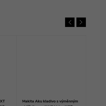
LXT
Makita Aku kladivo s výměnným
MILWAU