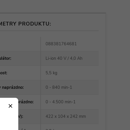
METRY PRODUKTU:
088381764681
látor
:
Li-ion 40 V / 4,0 Ah
ost
:
5,5 kg
y naprázdno
:
0 - 840 min-1
 úderů naprázdno
:
0 - 4.500 min-1
ry (DxŠxV)
:
422 x 104 x 242 mm