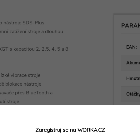
ro nástroje SDS-Plus
PARA
ní zatížení stroje a dlouhou
EAN
:
GT s kapacitou 2, 2,5, 4, 5 a 8
Akumu
ízké vibrace stroje
Hmotn
ě blokace nástroje
savače přes BlueTooth a
Otáčk
tí stroje
Počet
ní díky adaptéru DX10 (není
Rozmě
dí se zvýšenou prašností nebo
Zaregistruj se na WORKA.CZ