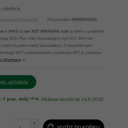
 výrobce
odrobnosti hodnocení
Kód produktu:
HR008GM203
o s AWS Li-ion XGT 40V/4,0Ah, kufr
je silné a spolehlivé
troje SDS-Plus. Díky technologii Li-ion XGT 40V má
ou výdrž na jedno nabití akumulátoru. S bezuhlíkovým
chnologií AVT a elektronickým systémem AFT je zaručena
ní informace
ěs. od Makita
-7 prac. dnů)
>5 ks
14.8.2026
VLOŽIT DO KOŠÍKU