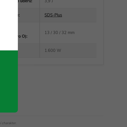
ednotlivého úderu
:
3,9 J
í nástroje
:
SDS-Plus
 výkon
13 / 30 / 32 mm
beton|dřevo O)
:
:
1.600 W
 charakter.