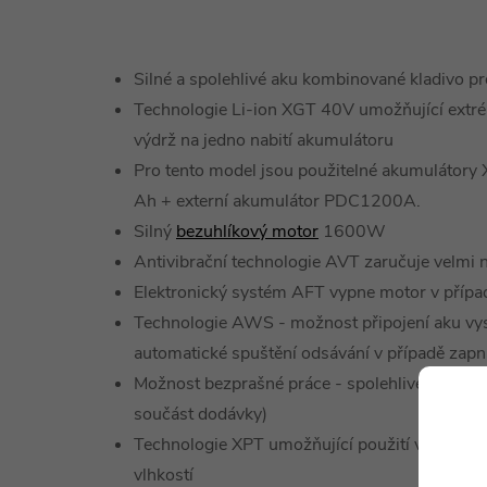
Silné a spolehlivé aku kombinované kladivo p
Technologie Li-ion XGT 40V umožňující extrém
výdrž na jedno nabití akumulátoru
Pro tento model jsou použitelné akumulátory X
Ah + externí akumulátor PDC1200A.
Silný
bezuhlíkový motor
1600W
Antivibrační technologie AVT zaručuje velmi n
Elektronický systém AFT vypne motor v případ
Technologie AWS - možnost připojení aku vy
automatické spuštění odsávání v případě zapnu
Možnost bezprašné práce - spolehlivé odsává
součást dodávky)
Technologie XPT umožňující použití v prostře
vlhkostí