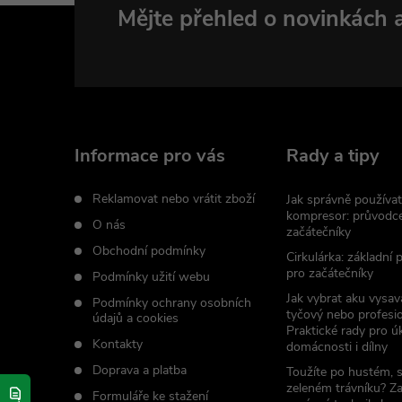
Z
Mějte přehled o novinkách
á
p
a
Informace pro vás
Rady a tipy
t
Reklamovat nebo vrátit zboží
Jak správně používat
kompresor: průvodc
O nás
začátečníky
í
Obchodní podmínky
Cirkulárka: základní
pro začátečníky
Podmínky užití webu
Jak vybrat aku vysav
Podmínky ochrany osobních
tyčový nebo profesio
údajů a cookies
Praktické rady pro úk
Kontakty
domácnosti i dílny
Doprava a platba
Toužíte po hustém, 
zeleném trávníku? Z
Formuláře ke stažení