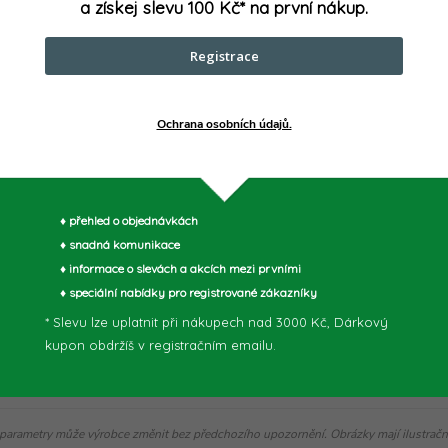
Síla j
a získej slevu 100 Kč* na první nákup.
Upínán
Registrace
40 a rychlonabíječka
Vrtací
Ochrana osobních údajů.
(ocel|
Výkon
♦ přehled o objednávkách
♦ snadná komunikace
♦ informace o slevách a akcích mezi prvními
♦ speciální nabídky pro registrované zákazníky
* Slevu lze uplatnit při nákupech nad 3000 Kč, Dárkový
kupon obdržíš v registračním emailu.
parametry může výrobce změnit bez předchozího upozornění. Obrázky mají ilustrační