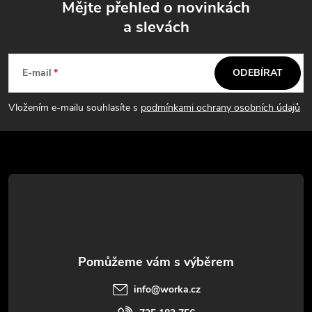
Mějte přehled o novinkách
a slevách
Z
á
E-mail
ODEBÍRAT
p
Vložením e-mailu souhlasíte s
podmínkami ochrany osobních údajů
a
t
í
info
@
worka.cz