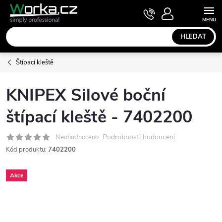
Přejít
NÁKUPNÍ
KOŠÍK
na
obsah
HLEDAT
Štípací kleště
KNIPEX Silové boční
štípací kleště - 7402200
Podrobnosti hodnocení
Neohodnoceno
Kód produktu:
7402200
Akce