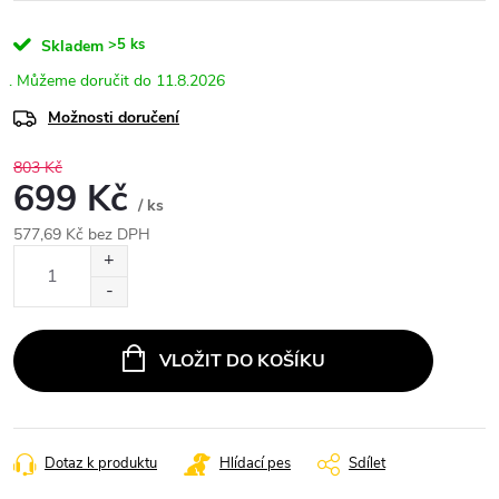
>5 ks
Skladem
11.8.2026
Možnosti doručení
803 Kč
699 Kč
/ ks
577,69 Kč bez DPH
Měrná
cena:
VLOŽIT DO KOŠÍKU
Dotaz k produktu
Hlídací pes
Sdílet