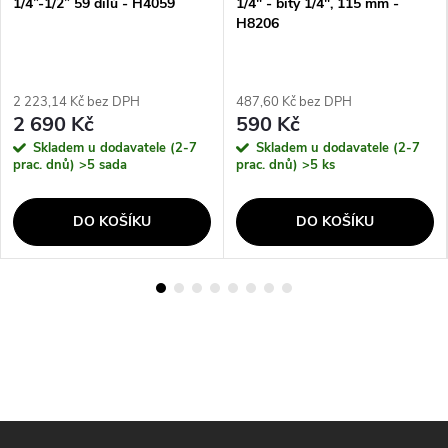
1/4”-1/2” 59 dílů - H4059
1/4" - bity 1/4", 115 mm -
H8206
2 223,14 Kč bez DPH
487,60 Kč bez DPH
2 690 Kč
590 Kč
Skladem u dodavatele (2-7
Skladem u dodavatele (2-7
prac. dnů)
>5 sada
prac. dnů)
>5 ks
DO KOŠÍKU
DO KOŠÍKU