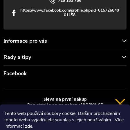
725 183 756
https://www.facebook.com/profile.php?id=615726840
01158
Informace pro vás
Rady a tipy
Facebook
Sleva na první nákup
Registrujte se na eshopu WORKA.CZ
VRÁCENÍ 14 DNÍ
a
sleva 100 Kč*
na nákup je Vaše.
Tento web používá soubory cookie. Dalším procházením
tohoto webu vyjadřujete souhlas s jejich používáním.. Více
Registrace
Copyright 2026
Worka.cz - Vše pro práci a řemeslo
. Všechna práva
informací
zde
.