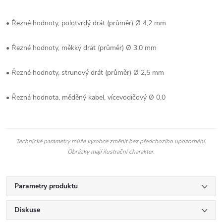
• Řezné hodnoty, polotvrdý drát (průměr) Ø 4,2 mm
• Řezné hodnoty, měkký drát (průměr) Ø 3,0 mm
• Řezné hodnoty, strunový drát (průměr) Ø 2,5 mm
• Řezná hodnota, měděný kabel, vícevodičový Ø 0,0
Technické parametry může výrobce změnit bez předchozího upozornění.
Obrázky mají ilustrační charakter.
Parametry produktu
Diskuse