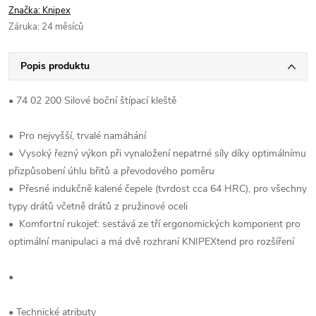
Značka:
Knipex
Záruka
:
24 měsíců
Popis produktu
• 74 02 200 Silové boční štípací kleště
• Pro nejvyšší, trvalé namáhání
• Vysoký řezný výkon při vynaložení nepatrné síly díky optimálnímu
přizpůsobení úhlu břitů a převodového poměru
• Přesné indukčně kalené čepele (tvrdost cca 64 HRC), pro všechny
typy drátů včetně drátů z pružinové oceli
• Komfortní rukojeť: sestává ze tří ergonomických komponent pro
optimální manipulaci a má dvě rozhraní KNIPEXtend pro rozšíření
•
• Technické atributy