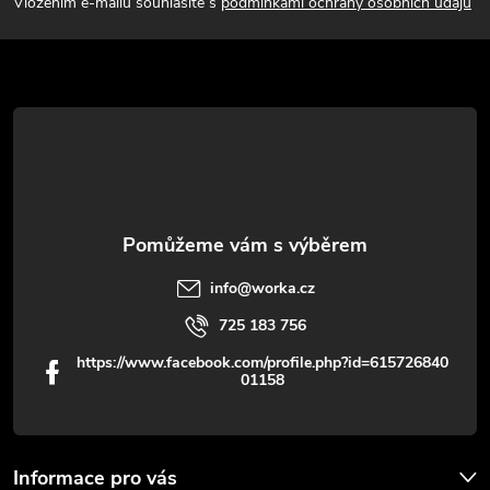
p
Vložením e-mailu souhlasíte s
podmínkami ochrany osobních údajů
a
t
í
info
@
worka.cz
725 183 756
https://www.facebook.com/profile.php?id=615726840
01158
Informace pro vás