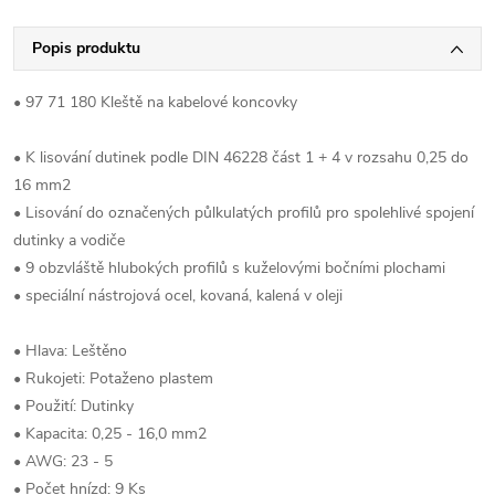
Popis produktu
• 97 71 180 Kleště na kabelové koncovky
• K lisování dutinek podle DIN 46228 část 1 + 4 v rozsahu 0,25 do
16 mm2
• Lisování do označených půlkulatých profilů pro spolehlivé spojení
dutinky a vodiče
• 9 obzvláště hlubokých profilů s kuželovými bočními plochami
• speciální nástrojová ocel, kovaná, kalená v oleji
• Hlava: Leštěno
• Rukojeti: Potaženo plastem
• Použití: Dutinky
• Kapacita: 0,25 - 16,0 mm2
• AWG: 23 - 5
• Počet hnízd: 9 Ks