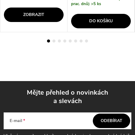
prac. dnů)
>5 ks
ZOBRAZIT
DO KOŠÍKU
Mějte přehled o novinkách
a slevách
Z
á
E-mail
ODEBÍRAT