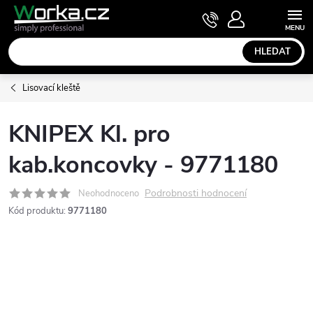
Přejít
NÁKUPNÍ
KOŠÍK
na
obsah
HLEDAT
Lisovací kleště
KNIPEX Kl. pro
kab.koncovky - 9771180
Podrobnosti hodnocení
Neohodnoceno
Kód produktu:
9771180