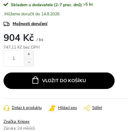
>5 ks
Skladem u dodavatele (2-7 prac. dnů)
14.8.2026
Možnosti doručení
904 Kč
/ ks
747,11 Kč bez DPH
Měrná
cena:
VLOŽIT DO KOŠÍKU
Dotaz k produktu
Hlídací pes
Sdílet
Značka:
Knipex
Záruka
:
24 měsíců