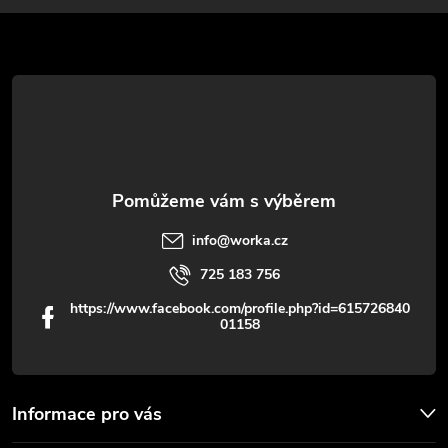
a
t
í
info
@
worka.cz
725 183 756
https://www.facebook.com/profile.php?id=615726840
01158
Informace pro vás