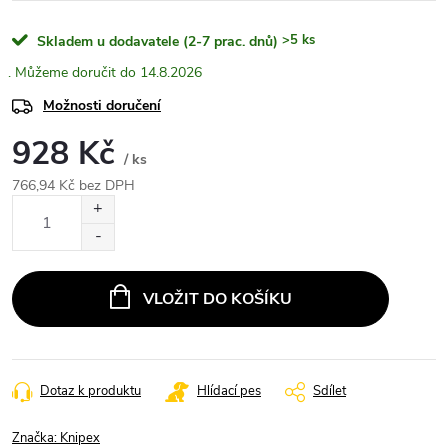
>5 ks
Skladem u dodavatele (2-7 prac. dnů)
14.8.2026
Možnosti doručení
928 Kč
/ ks
766,94 Kč bez DPH
Měrná
cena:
VLOŽIT DO KOŠÍKU
Dotaz k produktu
Hlídací pes
Sdílet
Značka:
Knipex