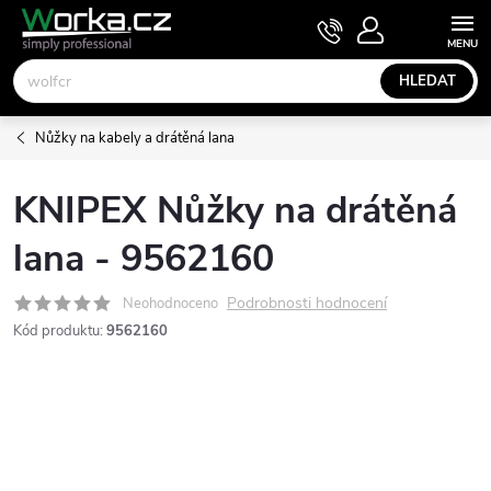
Přejít
NÁKUPNÍ
KOŠÍK
na
obsah
HLEDAT
Nůžky na kabely a drátěná lana
KNIPEX Nůžky na drátěná
lana - 9562160
Podrobnosti hodnocení
Neohodnoceno
Kód produktu:
9562160