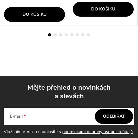
DO KOŠÍKU
DO KOŠÍKU
Mějte přehled o novinkách
a slevách
Z
á
E-mail
ODEBÍRAT
p
Vložením e-mailu souhlasíte s
podmínkami ochrany osobních údajů