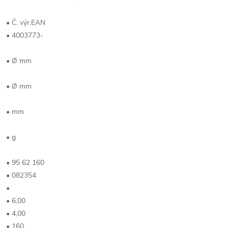
• Č. výr.EAN
• 4003773-
• Ø mm
• Ø mm
• mm
• g
• 95 62 160
• 082354
•
• 6,00
• 4,00
• 160