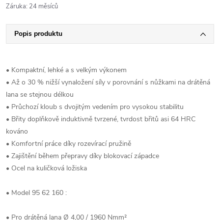
Záruka
:
24 měsíců
Popis produktu
• Kompaktní, lehké a s velkým výkonem
• Až o 30 % nižší vynaložení síly v porovnání s nůžkami na drátěná
lana se stejnou délkou
• Průchozí kloub s dvojitým vedením pro vysokou stabilitu
• Břity doplňkově induktivně tvrzené, tvrdost břitů asi 64 HRC
kováno
• Komfortní práce díky rozevírací pružině
• Zajištění během přepravy díky blokovací západce
• Ocel na kuličková ložiska
• Model 95 62 160 :
• Pro drátěná lana Ø 4,00 / 1960 Nmm²