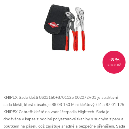
–8 %
2 160 Kč
KNIPEX Sada kleští 8603150+8701125 002072V01 je atraktivní
sada kleští, která obsahuje 86 03 150 Mini kleštový klíč a 87 01 125
KNIPEX Cobra® kleště na vodní čerpadla Hightech. Sada je
dodávána v kapse z odolné polyesterové tkaniny s suchým zipem a
poutkem na pásek, což zajišťuje snadné a bezpečné přenášení. Sada