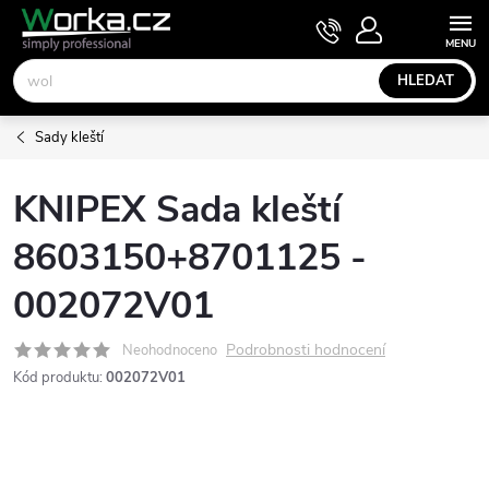
Přejít
NÁKUPNÍ
KOŠÍK
na
obsah
HLEDAT
Sady kleští
KNIPEX Sada kleští
8603150+8701125 -
002072V01
Podrobnosti hodnocení
Neohodnoceno
Kód produktu:
002072V01