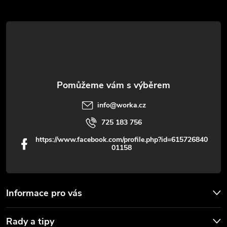
t
í
info
@
worka.cz
725 183 756
https://www.facebook.com/profile.php?id=615726840
01158
Informace pro vás
Rady a tipy