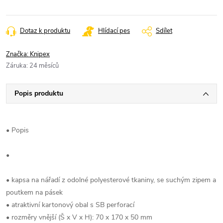
Dotaz k produktu
Hlídací pes
Sdílet
Značka:
Knipex
Záruka
:
24 měsíců
Popis produktu
• Popis
•
• kapsa na nářadí z odolné polyesterové tkaniny, se suchým zipem a
poutkem na pásek
• atraktivní kartonový obal s SB perforací
• rozměry vnější (Š x V x H): 70 x 170 x 50 mm