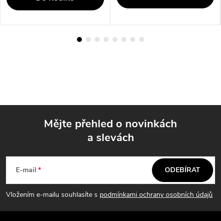
Mějte přehled o novinkách
a slevách
Z
á
E-mail
ODEBÍRAT
p
Vložením e-mailu souhlasíte s
podmínkami ochrany osobních údajů
a