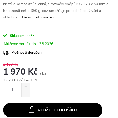
kleští je kompaktní a lehká, s rozměry vnější 70 x 170 x 50 mm a
hmotností netto 350 g, což umožňuje pohodlné používání a
skladování.
Detailní informace
>5 ks
Skladem
12.8.2026
Možnosti doručení
2 160 Kč
1 970 Kč
/ ks
1 628,10 Kč bez DPH
Měrná
cena:
VLOŽIT DO KOŠÍKU