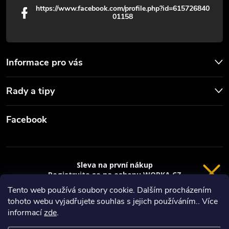
https://www.facebook.com/profile.php?id=615726840
01158
Informace pro vás
Rady a tipy
Facebook
Sleva na první nákup
Registrujte se na eshopu WORKA.CZ
VRÁCENÍ 14 DNÍ
a
sleva 100 Kč*
na nákup je Vaše.
Tento web používá soubory cookie. Dalším procházením
tohoto webu vyjadřujete souhlas s jejich používáním.. Více
Registrace
Copyright 2026
Worka.cz - Vše pro práci a řemeslo
. Všechna práva
informací
zde
.
vyhrazena.
*platí při nákupu nad 3000 Kč