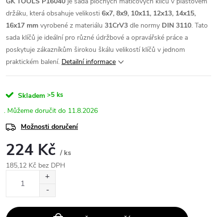
GK TOOLS P16040
je sada plochých maticových klíčů v plastovém
držáku, která obsahuje velikosti
6x7, 8x9, 10x11, 12x13, 14x15,
16x17 mm
vyrobené z materiálu
31CrV3
dle normy
DIN 3110
. Tato
sada klíčů je ideální pro různé údržbové a opravářské práce a
poskytuje zákazníkům širokou škálu velikostí klíčů v jednom
praktickém balení.
Detailní informace
>5 ks
Skladem
11.8.2026
Možnosti doručení
224 Kč
/ ks
185,12 Kč bez DPH
Měrná
cena: