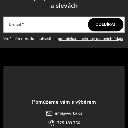
a slevách
Z
á
E-mail
ODEBÍRAT
p
Vložením e-mailu souhlasíte s
podmínkami ochrany osobních údajů
a
t
í
info
@
worka.cz
725 183 756