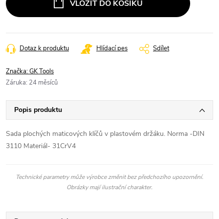
VLOŽIT DO KOŠÍKU
Dotaz k produktu
Hlídací pes
Sdílet
Značka:
GK Tools
Záruka
:
24 měsíců
Popis produktu
Sada plochých maticových klíčů v plastovém držáku. Norma -DIN
3110 Materiál- 31CrV4
Technické parametry může výrobce změnit bez předchozího upozornění.
Obrázky mají ilustrační charakter.