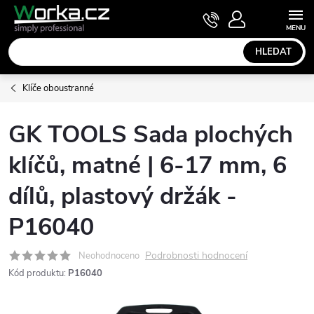
Přejít
NÁKUPNÍ
KOŠÍK
na
obsah
HLEDAT
Klíče oboustranné
GK TOOLS Sada plochých
klíčů, matné | 6-17 mm, 6
dílů, plastový držák -
P16040
Podrobnosti hodnocení
Neohodnoceno
Kód produktu:
P16040