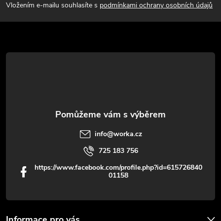
p
Vložením e-mailu souhlasíte s
podmínkami ochrany osobních údajů
a
t
í
info
@
worka.cz
725 183 756
https://www.facebook.com/profile.php?id=615726840
01158
Informace pro vás