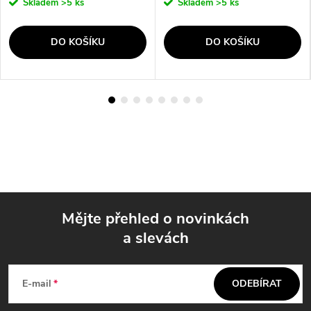
Skladem
>5 ks
Skladem
>5 ks
DO KOŠÍKU
DO KOŠÍKU
Mějte přehled o novinkách
a slevách
Z
á
E-mail
ODEBÍRAT