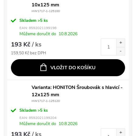
10x125 mm
HW1717-1-125100
Skladem
>5 ks
EAN:
8592021199198
Můžeme doručit do
10.8.2026
193 Kč
/ ks
159,50 Kč bez DPH
VLOŽIT DO KOŠÍKU
Varianta: HONITON Šroubovák s hlavicí -
12x125 mm
HW1717-1-125120
Skladem
>5 ks
EAN:
8592021199204
Můžeme doručit do
10.8.2026
193 Kč
/ ks