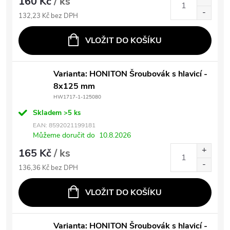
160 Kč
/ ks
132,23 Kč bez DPH
VLOŽIT DO KOŠÍKU
Varianta: HONITON Šroubovák s hlavicí -
8x125 mm
HW1717-1-125080
Skladem
>5 ks
EAN:
8592021199181
Můžeme doručit do
10.8.2026
165 Kč
/ ks
136,36 Kč bez DPH
VLOŽIT DO KOŠÍKU
Varianta: HONITON Šroubovák s hlavicí -