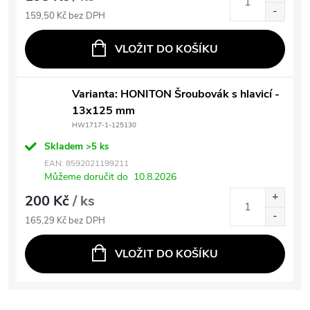
159,50 Kč bez DPH
VLOŽIT DO KOŠÍKU
Varianta: HONITON Šroubovák s hlavicí -
13x125 mm
HW1717-1-125130
Skladem
>5 ks
EAN:
8592021199211
Můžeme doručit do
10.8.2026
200 Kč
/ ks
165,29 Kč bez DPH
VLOŽIT DO KOŠÍKU