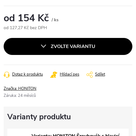
od
154 Kč
/ ks
od
127,27 Kč
bez DPH
Měrná
cena:
ZVOLTE VARIANTU
Dotaz k produktu
Hlídací pes
Sdílet
Značka:
HONITON
Záruka
:
24 měsíců