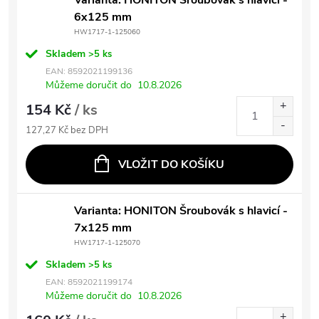
Varianta: HONITON Šroubovák s hlavicí -
6x125 mm
HW1717-1-125060
Skladem
>5 ks
EAN:
8592021199136
Můžeme doručit do
10.8.2026
154 Kč
/ ks
127,27 Kč bez DPH
VLOŽIT DO KOŠÍKU
Varianta: HONITON Šroubovák s hlavicí -
7x125 mm
HW1717-1-125070
Skladem
>5 ks
EAN:
8592021199174
Můžeme doručit do
10.8.2026