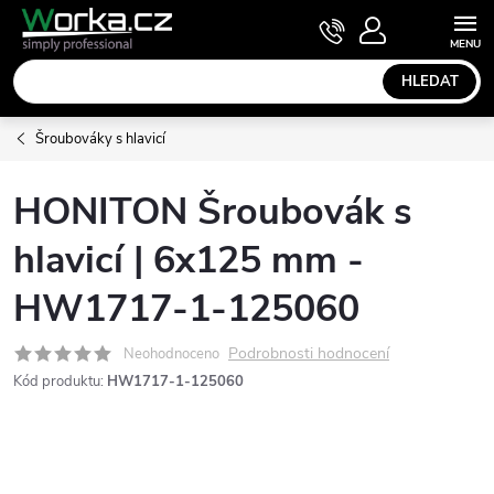
Přejít
NÁKUPNÍ
KOŠÍK
na
obsah
HLEDAT
Šroubováky s hlavicí
HONITON Šroubovák s
hlavicí | 6x125 mm -
HW1717-1-125060
Podrobnosti hodnocení
Neohodnoceno
Kód produktu:
HW1717-1-125060