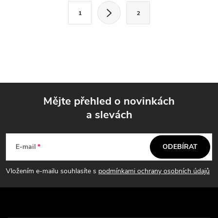
S
v
1
2
t
l
r
á
á
n
d
k
a
o
Mějte přehled o novinkách
v
c
a slevách
á
Z
í
n
á
í
p
E-mail
ODEBÍRAT
p
r
Vložením e-mailu souhlasíte s
podmínkami ochrany osobních údajů
v
a
k