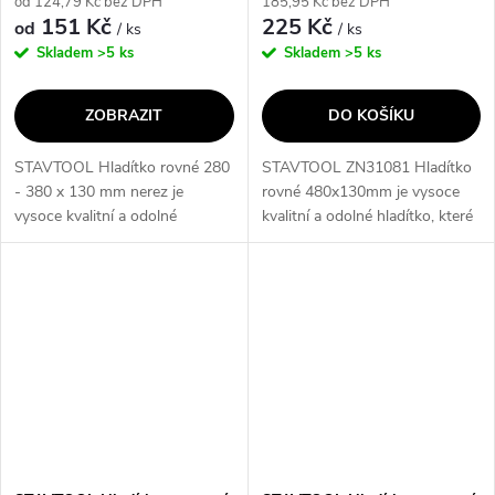
od 124,79 Kč bez DPH
185,95 Kč bez DPH
151 Kč
225 Kč
od
/ ks
/ ks
Skladem
>5 ks
Skladem
>5 ks
ZOBRAZIT
DO KOŠÍKU
STAVTOOL Hladítko rovné 280
STAVTOOL ZN31081 Hladítko
- 380 x 130 mm nerez je
rovné 480x130mm je vysoce
vysoce kvalitní a odolné
kvalitní a odolné hladítko, které
hladítko, které je ideální pro
je ideální pro rovnání povrchů.
rovnání povrchů. Díky svému
S jeho pomocí dosáhnete
nerezovému provedení je
dokonalého a hladkého
odolné vůči...
výsledku....