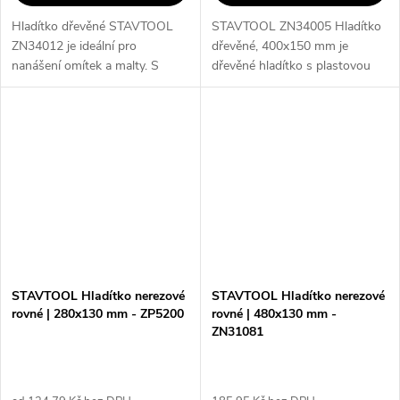
Hladítko dřevěné STAVTOOL
STAVTOOL ZN34005 Hladítko
ZN34012 je ideální pro
dřevěné, 400x150 mm je
nanášení omítek a malty. S
dřevěné hladítko s plastovou
plastovou rukojetí a rozměry
rukojetí, které je ideální pro
400x70 mm je snadno
nanášení omítek a malty. Jeho
ovladatelné a efektivní.
kvalitní provedení a rozměry
Vyrobeno z lípy, zaručuje...
400x150...
STAVTOOL Hladítko nerezové
STAVTOOL Hladítko nerezové
rovné | 280x130 mm - ZP5200
rovné | 480x130 mm -
ZN31081