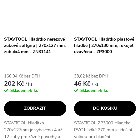
STAVTOOL Hladítko nerezové
STAVTOOL Hladítko plastové
zubové softgrip | 270x127 mm,
hladké | 270x130 mm, rukojeť
zub 4x4 mm - ZN31141
uzavřená - ZP3000
166,94 Kč bez DPH
38,02 Kč bez DPH
202 Kč
46 Kč
/ ks
/ ks
Skladem
>5 ks
Skladem
>5 ks
ZOBRAZIT
DO KOŠÍKU
STAVTOOL Hladítko
STAVTOOL ZP3000 Hladítko
270x127mm je vybaveno 4 až
PVC hladké 270 mm je ideální
12 zuby pro různé povrchy a
volbou pro hladění