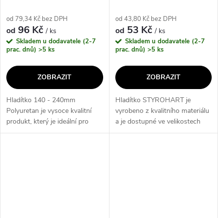
od 79,34 Kč bez DPH
od 43,80 Kč bez DPH
96 Kč
53 Kč
od
od
/ ks
/ ks
Skladem u dodavatele (2-7
Skladem u dodavatele (2-7
prac. dnů)
>5 ks
prac. dnů)
>5 ks
ZOBRAZIT
ZOBRAZIT
Hladítko 140 - 240mm
Hladítko STYROHART je
Polyuretan je vysoce kvalitní
vyrobeno z kvalitního materiálu
produkt, který je ideální pro
a je dostupné ve velikostech
hladké a přesné povrchové
140x280 mm, 140x500 mm a
úpravy. Díky svému
180x320 mm. Jeho hlavní
polyuretanovému materiálu je
přínos spočívá v dokonalém
hladítko odolné a...
hladění povrchu a...