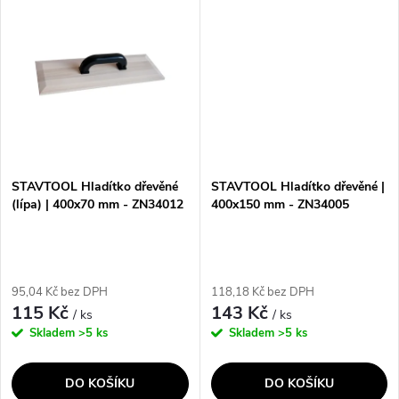
ů
ů
konstrukce a velká plocha
přínos spočívá v kvalitním...
umožňují rychlé a...
STAVTOOL Hladítko dřevěné
STAVTOOL Hladítko dřevěné |
(lípa) | 400x70 mm - ZN34012
400x150 mm - ZN34005
95,04 Kč bez DPH
118,18 Kč bez DPH
115 Kč
143 Kč
/ ks
/ ks
Skladem
>5 ks
Skladem
>5 ks
DO KOŠÍKU
DO KOŠÍKU