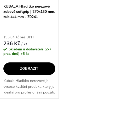
KUBALA Hladítko nerezové
zubové softgrip | 270x130 mm,
zub 4x4 mm - Z0241
195,04 Kč bez DPH
236 Kč
/ ks
Skladem u dodavatele (2-7
prac. dnů)
>5 ks
ZOBRAZIT
Kubala Hladítko nerezové je
vysoce kvalitní produkt, který je
ideální pro profesionální použití.
Jeho nejvýznamnější vlastností
je nerezová konstrukce, která
zajišťuje dlouhou...
O