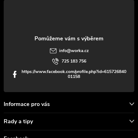
t
y
í
v
ý
p
info
@
worka.cz
i
725 183 756
s
https://www.facebook.com/profile.php?id=615726840
01158
u
Informace pro vás
Rady a tipy