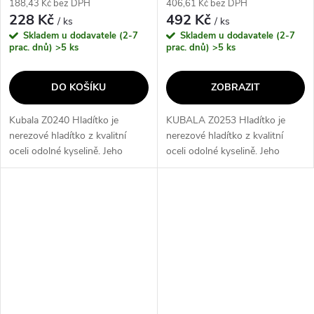
188,43 Kč bez DPH
406,61 Kč bez DPH
228 Kč
492 Kč
/ ks
/ ks
Skladem u dodavatele (2-7
Skladem u dodavatele (2-7
prac. dnů)
>5 ks
prac. dnů)
>5 ks
DO KOŠÍKU
ZOBRAZIT
Kubala Z0240 Hladítko je
KUBALA Z0253 Hladítko je
nerezové hladítko z kvalitní
nerezové hladítko z kvalitní
oceli odolné kyselině. Jeho
oceli odolné kyselině. Jeho
pohodlná dvousložková rukojeť
pohodlná dvousložková rukojeť
zabraňuje únávě zápěstí a je
zabraňuje únávě zápěstí a je
přesunutá do těžiště hladítka
přesunutá do těžiště hladítka
pro...
k...