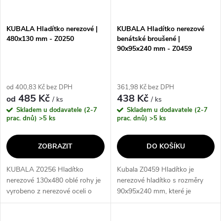
KUBALA Hladítko nerezové |
KUBALA Hladítko nerezové
480x130 mm - Z0250
benátské broušené |
90x95x240 mm - Z0459
od 400,83 Kč bez DPH
361,98 Kč bez DPH
485 Kč
438 Kč
od
/ ks
/ ks
Skladem u dodavatele (2-7
Skladem u dodavatele (2-7
prac. dnů)
>5 ks
prac. dnů)
>5 ks
ZOBRAZIT
DO KOŠÍKU
KUBALA Z0256 Hladítko
Kubala Z0459 Hladítko je
nerezové 130x480 oblé rohy je
nerezové hladítko s rozměry
vyrobeno z nerezové oceli o
90x95x240 mm, které je
tloušťce 0,65 mm a má oblou
benátsky broušené. Tento
rohy, které umožňují dosažení
produkt je vyroben z kvalitní