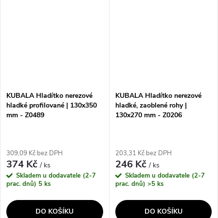
ideálně hladkého povrchu. Toto
nerezové oceli a poskytuje
hladítko...
dlouhou životnost a...
KUBALA Hladítko nerezové
KUBALA Hladítko nerezové
hladké profilované | 130x350
hladké, zaoblené rohy |
mm - Z0489
130x270 mm - Z0206
309,09 Kč bez DPH
203,31 Kč bez DPH
374 Kč
246 Kč
/ ks
/ ks
Skladem u dodavatele (2-7
Skladem u dodavatele (2-7
prac. dnů)
5 ks
prac. dnů)
>5 ks
DO KOŠÍKU
DO KOŠÍKU