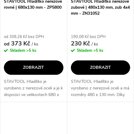
STAVTOOL Hladítko nerezové
STAVTOOL Hladítko nerezové
rovné | 680x130 mm - ZP5800
zubové | 480x130 mm, zub 4x4
mm - ZN31052
od 308,26 Kč bez DPH
190,08 Kč bez DPH
373 Kč
230 Kč
od
/ ks
/ ks
Skladem
>5 ks
Skladem
>5 ks
ZOBRAZIT
ZOBRAZIT
STAVTOOL Hladítko je
STAVTOOL Hladítko je
vyrobeno z nerezové oceli a je k
vyrobeno z nerezové oceli a má
dispozici ve velikostech 680 x
rozměry 480 x 130 mm. Díky
130 mm, 780 x 130 mm a 1000
různým zubům (4, 6, 8, 10) je
x 130 mm. Toto hladítko je
vhodné pro různé povrchy a
ideální pro dokonalé vyrovnání...
poskytuje precizní hladký
výsledek. Toto...