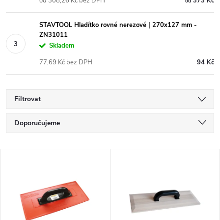
od 308,26 Kč bez DPH
373 Kč
od
STAVTOOL Hladítko rovné nerezové | 270x127 mm -
ZN31011
Skladem
77,69 Kč bez DPH
94 Kč
Filtrovat
Ř
Doporučujeme
a
Nejlevnější
V
Nejdražší
z
ý
Nejprodávanější
e
p
Abecedně