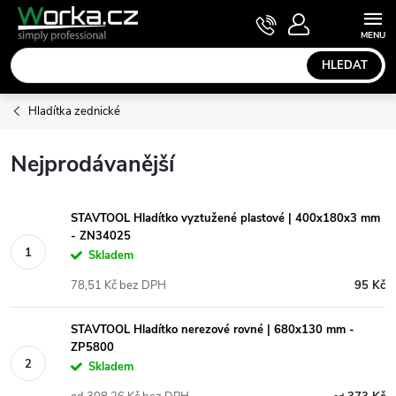
Přejít
NÁKUPNÍ
KOŠÍK
na
obsah
HLEDAT
Hladítka zednické
Nejprodávanější
STAVTOOL Hladítko vyztužené plastové | 400x180x3 mm
- ZN34025
Skladem
78,51 Kč bez DPH
95 Kč
STAVTOOL Hladítko nerezové rovné | 680x130 mm -
ZP5800
Skladem