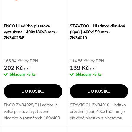
n
i
í
s
p
ENCO Hladítko plastové
STAVTOOL Hladítko dřevěné
vyztužené | 400x180x3 mm -
(lípa) | 400x150 mm -
p
ZN34025/E
ZN34010
r
r
o
166,94 Kč bez DPH
114,88 Kč bez DPH
o
202 Kč
139 Kč
/ ks
/ ks
d
Skladem
>5 ks
Skladem
>5 ks
d
u
DO KOŠÍKU
DO KOŠÍKU
u
k
ENCO ZN34025/E Hladítko je
STAVTOOL ZN34010 Hladítko
k
velké plastové vyztužené
dřevěné (lípa), 400x150 mm je
t
hladítko o rozměrech 180x400
dřevěné hladítko s plastovou
t
mm, ideální pro natahování
rukojetí, které je ideální pro
omítek. Jeho robustní
nanášení omítek a malty. Jeho