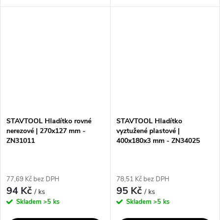
materiály. Díky nerezovému
strukturovaných omítek. S
provedení a softgrip úchytu
plastovou otevřenou ručkou je
poskytuje maximální komfort a
snadno ovladatelné a zajišťuje
odolnost při práci....
precizní...
STAVTOOL Hladítko rovné
STAVTOOL Hladítko
nerezové | 270x127 mm -
vyztužené plastové |
ZN31011
400x180x3 mm - ZN34025
77,69 Kč bez DPH
78,51 Kč bez DPH
94 Kč
95 Kč
/ ks
/ ks
Skladem
>5 ks
Skladem
>5 ks