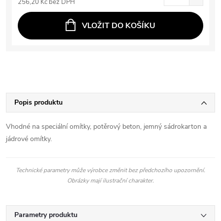
256,20 Kč bez DPH
VLOŽIT DO KOŠÍKU
Popis produktu
Vhodné na speciální omítky, potěrový beton, jemný sádrokarton a
jádrové omítky.
Technické parametry může výrobce změnit bez předchozího upozornění.
Obrázky mají ilustrační charakter.
Parametry produktu