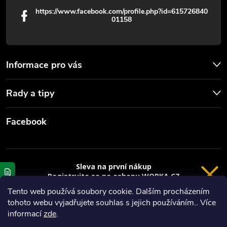
https://www.facebook.com/profile.php?id=615726840
01158
Informace pro vás
Rady a tipy
Facebook
Sleva na první nákup
Registrujte se na eshopu WORKA.CZ
VRÁCENÍ 14 DNÍ
a
sleva 100 Kč*
na nákup je Vaše.
Tento web používá soubory cookie. Dalším procházením
tohoto webu vyjadřujete souhlas s jejich používáním.. Více
Registrace
Copyright 2026
Worka.cz - Vše pro práci a řemeslo
. Všechna práva
informací
zde
.
vyhrazena.
*platí při nákupu nad 3000 Kč