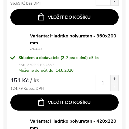
96,69 Kč bez DPH
VLOŽIT DO KOŠÍKU
Varianta: Hladítko polyuretan - 360x200
mm
ZN34117
Skladem u dodavatele (2-7 prac. dnů)
>5 ks
EAN:
8592021027859
Můžeme doručit do
14.8.2026
151 Kč
/ ks
124,79 Kč bez DPH
VLOŽIT DO KOŠÍKU
Varianta: Hladítko polyuretan - 420x220
mm