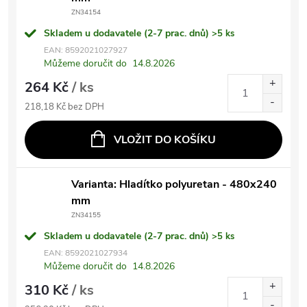
ZN34154
Skladem u dodavatele (2-7 prac. dnů)
>5 ks
EAN:
8592021027927
Můžeme doručit do
14.8.2026
264 Kč
/ ks
218,18 Kč bez DPH
VLOŽIT DO KOŠÍKU
Varianta: Hladítko polyuretan - 480x240
mm
ZN34155
Skladem u dodavatele (2-7 prac. dnů)
>5 ks
EAN:
8592021027934
Můžeme doručit do
14.8.2026
310 Kč
/ ks