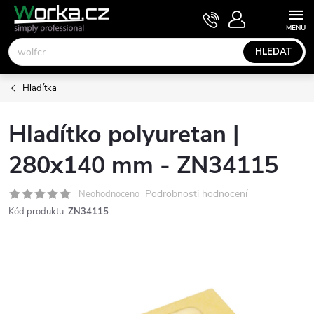
Přejít
NÁKUPNÍ
KOŠÍK
na
obsah
HLEDAT
Hladítka
Hladítko polyuretan |
280x140 mm - ZN34115
Podrobnosti hodnocení
Neohodnoceno
Kód produktu:
ZN34115