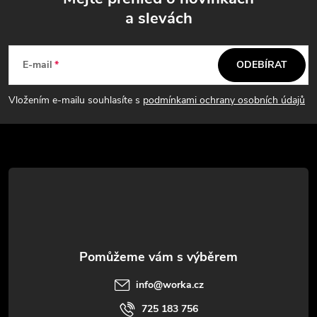
a slevách
Z
á
E-mail
ODEBÍRAT
p
Vložením e-mailu souhlasíte s
podmínkami ochrany osobních údajů
a
t
í
info
@
worka.cz
725 183 756