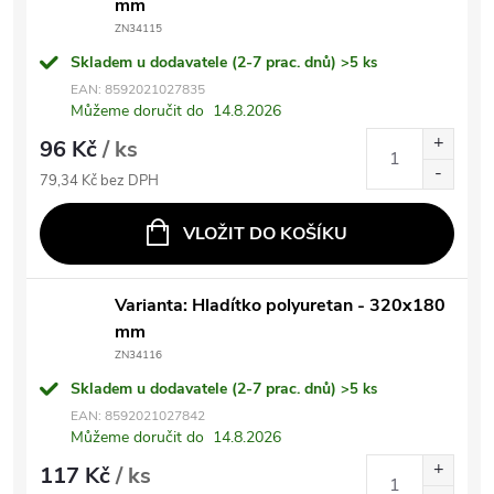
mm
ZN34115
Skladem u dodavatele (2-7 prac. dnů)
>5 ks
EAN:
8592021027835
Můžeme doručit do
14.8.2026
96 Kč
/ ks
79,34 Kč bez DPH
VLOŽIT DO KOŠÍKU
Varianta: Hladítko polyuretan - 320x180
mm
ZN34116
Skladem u dodavatele (2-7 prac. dnů)
>5 ks
EAN:
8592021027842
Můžeme doručit do
14.8.2026
117 Kč
/ ks