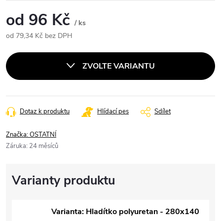
od
96 Kč
/ ks
od
79,34 Kč
bez DPH
Měrná
cena:
ZVOLTE VARIANTU
Dotaz k produktu
Hlídací pes
Sdílet
Značka:
OSTATNÍ
Záruka
:
24 měsíců
Varianta: Hladítko polyuretan - 280x140