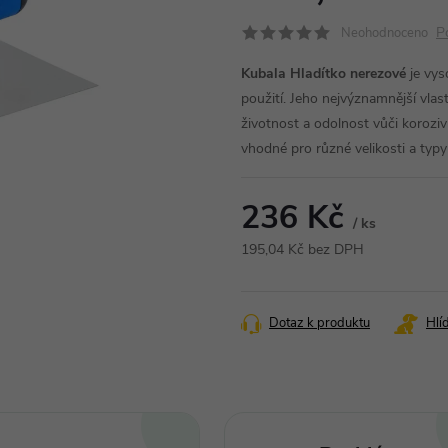
P
Neohodnoceno
Kubala Hladítko nerezové
je vyso
použití. Jeho nejvýznamnější vlas
životnost a odolnost vůči korozi
vhodné pro různé velikosti a typ
236 Kč
/ ks
195,04 Kč bez DPH
Měrná
cena:
Dotaz k produktu
Hlí