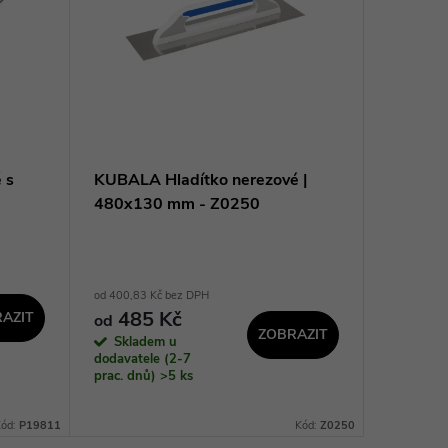
 s
KUBALA Hladítko nerezové |
STAVTOO
480x130 mm - Z0250
hladké 
otevřen
od 400,83 Kč bez DPH
42,15 Kč b
485 Kč
51 Kč
AZIT
od
ZOBRAZIT
Skladem u
Sklad
dodavatele (2-7
dodavatel
prac. dnů)
>5 ks
prac. dnů
Kód:
P19811
Kód:
Z0250