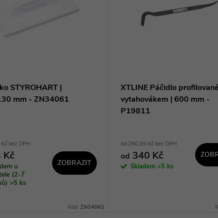
tko STYROHART |
XTLINE Páčidlo profilované
130 mm - ZN34061
vytahovákem | 600 mm -
P19811
 Kč bez DPH
od 280,99 Kč bez DPH
 Kč
340 Kč
ZOBR
od
ZOBRAZIT
adem u
Skladem
>5 ks
ele (2-7
dnů)
>5 ks
Kód:
ZN34061