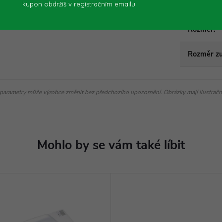
kupon obdržíš v registračním emailu.
l a sádry. Nerezová ocel 0,7mm.
Rozměr
:
Rozměr z
parametry může výrobce změnit bez předchozího upozornění. Obrázky mají ilustrační