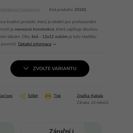
odrobnosti hodnocení
Kód produktu:
Z0241
ce kvalitní produkt, který je ideální pro profesionální
tností je
nerezová konstrukce
, která zajišťuje dlouhou
vním látkám. Díky
4x4 - 12x12 zubům
je toto hladítko
y povrchů.
Detailní informace
ZVOLTE VARIANTU
dací pes
Sdílet
Tisk
Značka:
Kubala
Záruka
:
24 měsíců
Záruční i