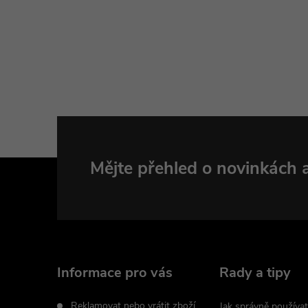
Z
Mějte přehled o novinkách
á
p
a
Informace pro vás
Rady a tipy
Reklamovat nebo vrátit zboží
Jak správně používat