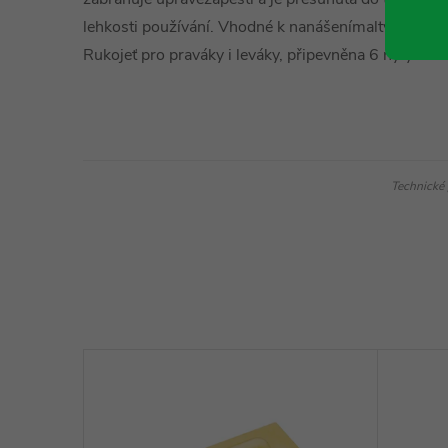
lehkosti používání. Vhodné k nanášenímalty, lepide
Rukojeť pro praváky i leváky, připevněna 6 nýty.
Technické 