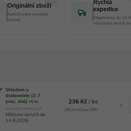
Rychlá
Originální zboží
expedice
Autorizovaný prodejce
Objednávky do 13:0
značek
odesíláme tentýž d
Skladem u
dodavatele (2-7
236 Kč
/ ks
prac. dnů)
>5 ks
EAN:
5907798302413
195,04 Kč bez DPH
Můžeme doručit do
14.8.2026