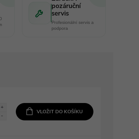
pozáruční
servis
0
Profesionální servis a
en
podpora
VLOŽIT DO KOŠÍKU