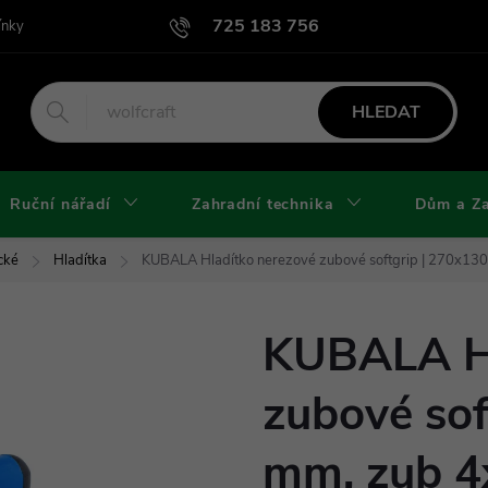
725 183 756
ínky
Podmínky užití webu
Podmínky ochrany osobních údajů a cook
HLEDAT
Ruční nářadí
Zahradní technika
Dům a Z
cké
Hladítka
KUBALA Hladítko nerezové zubové softgrip | 270x1
KUBALA Hl
zubové sof
mm, zub 4