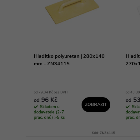
 na
Hladítko polyuretan | 280x140
Hladí
107065
mm - ZN34115
270x
od 79,34 Kč bez DPH
od 43,80
96 Kč
53
od
od
ZOBRAZIT
Skladem u
Skl
KOŠÍKU
dodavatele (2-7
dodavat
prac. dnů)
>5 ks
prac. 
Kód:
P107065
Kód:
ZN34115